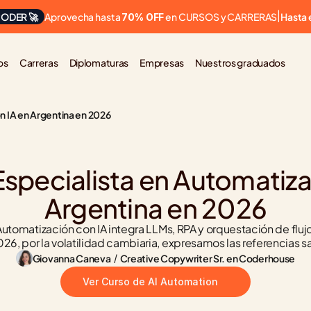
Aprovecha hasta 
 en CURSOS y CARRERAS
ODER 🚀
|
Hasta 
70% OFF
os
Carreras
Diplomaturas
Empresas
Nuestros graduados
n IA en Argentina en 2026
specialista en Automatizac
Argentina en 2026
 Automatización con IA integra LLMs, RPA y orquestación de flujo
26, por la volatilidad cambiaria, expresamos las referencias sa
Giovanna Caneva
 / 
Creative Copywriter Sr. en Coderhouse
Ver Curso de AI Automation