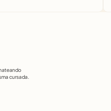
chateando 
isma cursada.