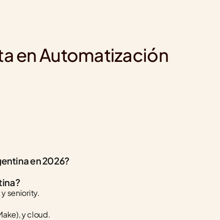
sta en Automatización 
gentina en 2026?
tina?
y seniority.
ake), y cloud.