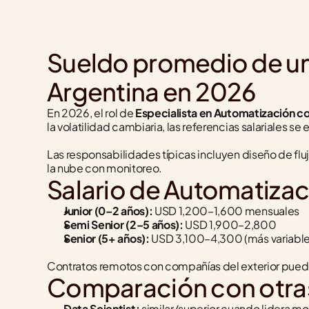
Sueldo promedio de un 
Argentina en 2026
En 2026, el rol de 
Especialista en Automatización co
la volatilidad cambiaria, las referencias salariales se
Las responsabilidades típicas incluyen diseño de flu
la nube con monitoreo.
Salario de Automatizaci
Junior (0–2 años):
 USD 1,200–1,600 mensuales
Semi Senior (2–5 años):
 USD 1,900–2,800
Senior (5+ años):
 USD 3,100–4,300 (más variabl
Contratos remotos con compañías del exterior pueden
Comparación con otras
Data Scientist:
 similar/superior cuando lidera 