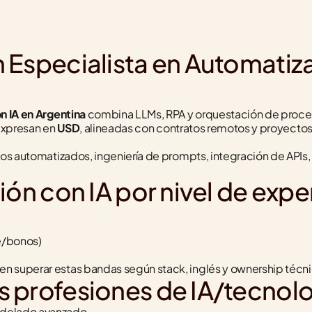
Especialista en Automatizac
n IA en Argentina
 combina LLMs, RPA y orquestación de proceso
 expresan en 
USD
, alineadas con contratos remotos y proyectos
jos automatizados, ingeniería de prompts, integración de APIs, 
ón con IA por nivel de expe
e/bonos)
 superar estas bandas según stack, inglés y ownership técnic
 profesiones de IA/tecnolo
modelado avanzado.