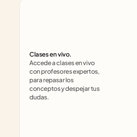
Clases en vivo.
Accede a clases en vivo 
con profesores expertos, 
para repasar los 
conceptos y despejar tus 
dudas.