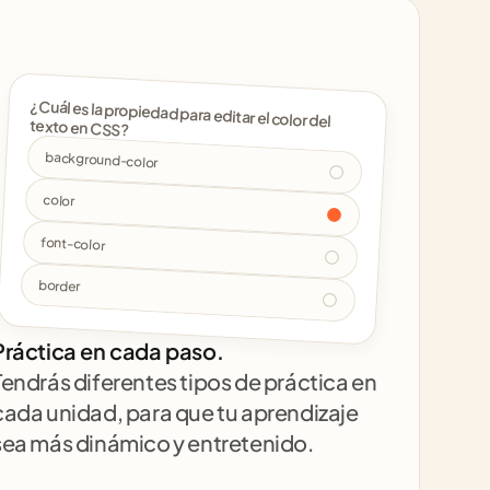
¿Cuál es la propiedad para editar el color del 
texto en CSS? 
background-color
color
font-color
border
Práctica en cada paso.
Tendrás diferentes tipos de práctica en 
cada unidad, para que tu aprendizaje 
sea más dinámico y entretenido.