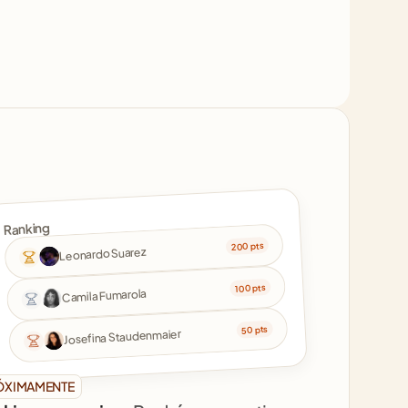
Ranking
200 pts
Leonardo Suarez
100 pts
Camila Fumarola
50 pts
Josefina Staudenmaier
ÓXIMAMENTE