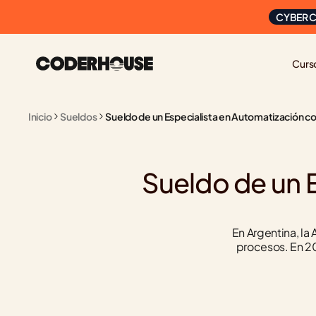
CYBER C
Curs
Inicio
Sueldos
Sueldo de un Especialista en Automatización co
Sueldo de un E
En Argentina, la
procesos. En 20