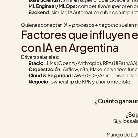
ML Engineer/MLOps:
 competitivo/superior en 
Backend:
 similar; IA Automation sube con impact
IA + procesos + negocio
Quienes conectan 
 suelen 
Factores que influyen e
con IA en Argentina
Drivers salariales:
Stack:
 LLMs (OpenAI/Anthropic), RPA (UiPath/AA)
Orquestación:
 Airflow, n8n, Make, serverless func
Cloud & Seguridad:
 AWS/GCP/Azure, privacidad, 
Negocio:
 ownership de KPIs y ahorro medible.
¿Cuánto gana un
¿Se 
Sí, y los s
Manejo de LLM