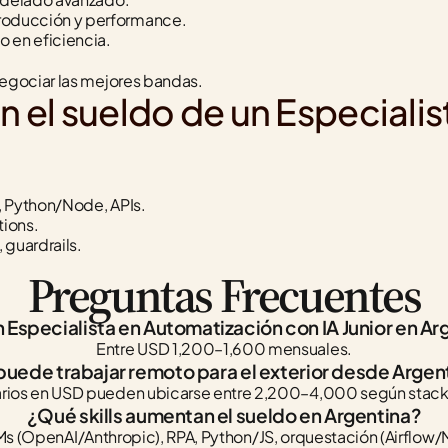
producción y performance.
o en eficiencia.
negociar las mejores bandas.
n el sueldo de un Especiali
, Python/Node, APIs.
tions.
guardrails.
Preguntas Frecuentes
 Especialista en Automatización con IA Junior en Ar
Entre USD 1,200–1,600 mensuales.
puede trabajar remoto para el exterior desde Argen
alarios en USD pueden ubicarse entre 2,200–4,000 según stack 
¿Qué skills aumentan el sueldo en Argentina?
s (OpenAI/Anthropic), RPA, Python/JS, orquestación (Airflow/M