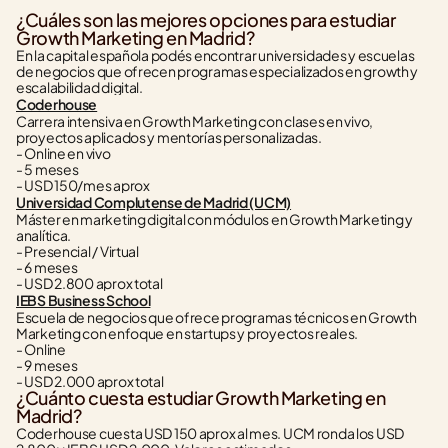
¿Cuáles son las mejores opciones para estudiar 
Growth Marketing en Madrid?
En la capital española podés encontrar universidades y escuelas 
de negocios que ofrecen programas especializados en growth y 
escalabilidad digital.
Coderhouse
Carrera intensiva en Growth Marketing con clases en vivo, 
proyectos aplicados y mentorías personalizadas.
- Online en vivo
- 5 meses
- USD 150/mes aprox
Universidad Complutense de Madrid (UCM)
Máster en marketing digital con módulos en Growth Marketing y 
analítica.
- Presencial / Virtual
- 6 meses
- USD 2.800 aprox total
IEBS Business School
Escuela de negocios que ofrece programas técnicos en Growth 
Marketing con enfoque en startups y proyectos reales.
- Online
- 9 meses
- USD 2.000 aprox total
¿Cuánto cuesta estudiar Growth Marketing en 
Madrid?
Coderhouse cuesta USD 150 aprox al mes. UCM ronda los USD 