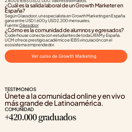
2.800 y IEBS USD 2.000. Valores estimados.
¿Cuál es la salida laboral de un Growth Marketer en 
España?
Según Glassdoor, un especialista en Growth Marketing en España 
gana entre USD 1.600 y USD 2.200 mensuales.
Fuente:
Glassdoor
¿Cómo es la comunidad de alumnos y egresados?
Coderhouse conecta con estudiantes de toda LATAM y España. 
UCM ofrece prestigio académico e IEBS vinculación con el 
ecosistema emprendedor.
Ver curso de Growth Marketing
TESTIMONIOS
Únete a la comunidad online y en vivo 
más grande de Latinoamérica.
COMUNIDAD
+420.000 graduados