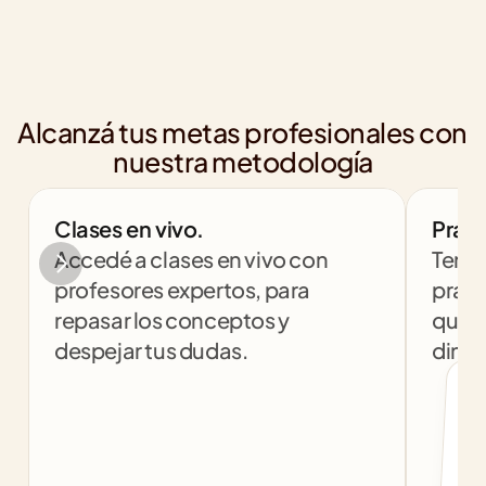
Alcanzá tus metas profesionales con 
nuestra metodología
Clases en vivo.
Práct
Accedé a clases en vivo con 
Tendr
profesores expertos, para 
práct
repasar los conceptos y 
que t
despejar tus dudas.
dinám
col
c