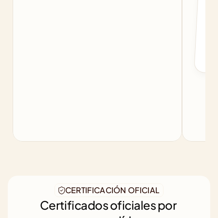
f
b
CERTIFICACIÓN OFICIAL
Certificados oficiales por 