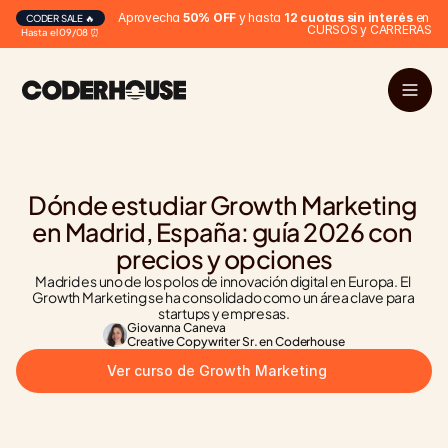
Aprovecha 
50% OFF
 y hasta 
12 cuotas sin interés
 en 
CODER SALE 🔥
CURSOS y CARRERAS
Hasta el 09/08 ⏰
Dónde estudiar Growth Marketing 
en Madrid, España: guía 2026 con 
precios y opciones
Madrid es uno de los polos de innovación digital en Europa. El 
Growth Marketing se ha consolidado como un área clave para 
startups y empresas.
Giovanna Caneva
Creative Copywriter Sr. en Coderhouse
Ver curso de Growth Marketing