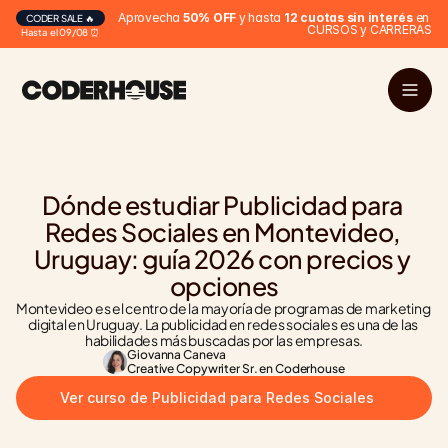
Aprovecha 
50% OFF
 y hasta 
12 cuotas sin interés
 en 
CODER SALE 🔥
CURSOS y CARRERAS
Hasta el 09/08 ⏰
Dónde estudiar Publicidad para 
Redes Sociales en Montevideo, 
Uruguay: guía 2026 con precios y 
opciones
Montevideo es el centro de la mayoría de programas de marketing 
digital en Uruguay. La publicidad en redes sociales es una de las 
habilidades más buscadas por las empresas.
Giovanna Caneva
Creative Copywriter Sr. en Coderhouse
Ver curso de Publicidad para Redes Sociales