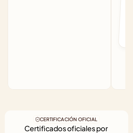
c
f
b
CERTIFICACIÓN OFICIAL
Certificados oficiales por 