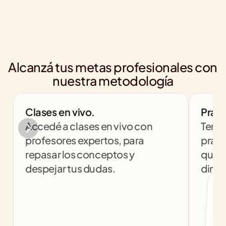
Alcanzá tus metas profesionales con 
nuestra metodología
Clases en vivo.
Práct
Accedé a clases en vivo con 
Tendr
profesores expertos, para 
práct
repasar los conceptos y 
que t
despejar tus dudas.
dinám
col