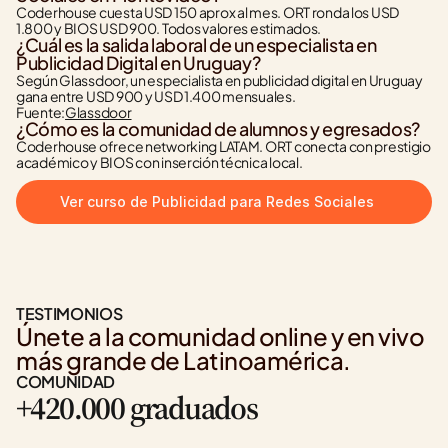
Coderhouse cuesta USD 150 aprox al mes. ORT ronda los USD 
1.800 y BIOS USD 900. Todos valores estimados.
¿Cuál es la salida laboral de un especialista en 
Publicidad Digital en Uruguay?
Según Glassdoor, un especialista en publicidad digital en Uruguay 
gana entre USD 900 y USD 1.400 mensuales.
Fuente:
Glassdoor
¿Cómo es la comunidad de alumnos y egresados?
Coderhouse ofrece networking LATAM. ORT conecta con prestigio 
académico y BIOS con inserción técnica local.
Ver curso de Publicidad para Redes Sociales
TESTIMONIOS
Únete a la comunidad online y en vivo 
más grande de Latinoamérica.
COMUNIDAD
+420.000 graduados