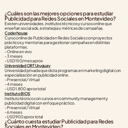
¿Cuáles son las mejores opciones para estudiar 
Publicidad para Redes Sociales en Montevideo?
Existen universidades, institutos técnicos y cursos online que 
enseñan social ads, estrategia y métricas de campañas.
Coderhouse
Curso online de Publicidad en Redes Sociales con proyectos 
prácticos y mentorías para gestionar campañas en distintas 
plataformas.
- Online en vivo
- 3 meses
- USD 150/mes aprox
Universidad ORT Uruguay
Universidad privada que dicta programas en marketing digital con 
especialización en publicidad online.
- Presencial / Virtual
- 4 meses
- USD 1.800 aprox total
Instituto BIOS
Instituto técnico con cursos en community management y 
publicidad digital con enfoque práctico.
- Presencial / Virtual
- 6 meses
- USD 900 aprox total
¿Cuánto cuesta estudiar Publicidad para Redes 
Sociales en Montevideo?