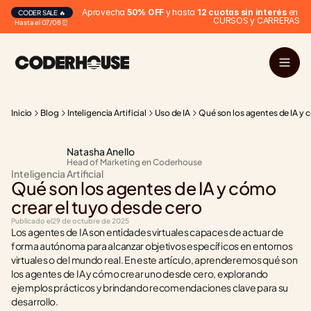
Aprovecha 
50% OFF
 y hasta 
12 cuotas sin interés
 en 
CODER SALE 🔥
CURSOS y CARRERAS
Hasta el 07/08 ⏰
Inicio
Blog
Inteligencia Artificial
Uso de IA
Qué son los agentes de IA y 
Natasha Anello
Head of Marketing en Coderhouse
Inteligencia Artificial
Qué son los agentes de IA y cómo 
crear el tuyo desde cero
Publicado el
29 de octubre de 2025
Los agentes de IA son entidades virtuales capaces de actuar de 
forma autónoma para alcanzar objetivos específicos en entornos 
virtuales o del mundo real. En este artículo, aprenderemos qué son 
los agentes de IA y cómo crear uno desde cero, explorando 
ejemplos prácticos y brindando recomendaciones clave para su 
desarrollo.