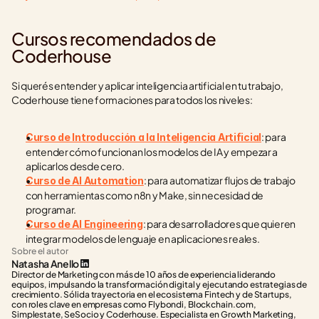
Cursos recomendados de 
Coderhouse
Si querés entender y aplicar inteligencia artificial en tu trabajo, 
Coderhouse tiene formaciones para todos los niveles:
: para 
Curso de Introducción a la Inteligencia Artificial
entender cómo funcionan los modelos de IA y empezar a 
aplicarlos desde cero.
: para automatizar flujos de trabajo 
Curso de AI Automation
con herramientas como n8n y Make, sin necesidad de 
programar.
: para desarrolladores que quieren 
Curso de AI Engineering
integrar modelos de lenguaje en aplicaciones reales.
Sobre el autor
Natasha Anello
Director de Marketing con más de 10 años de experiencia liderando 
equipos, impulsando la transformación digital y ejecutando estrategias de 
crecimiento. Sólida trayectoria en el ecosistema Fintech y de Startups, 
con roles clave en empresas como Flybondi, Blockchain.com, 
Simplestate, SeSocio y Coderhouse. Especialista en Growth Marketing, 