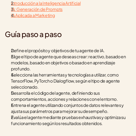
Introducción a la Inteligencia Artificial
IA: Generación de Prompts
IA Aplicada a Marketing
Guía paso a paso
Define el propósito y objetivos de tu agente de IA.
Elige el tipo de agente que deseas crear: reactivo, basado en 
modelos, basado en objetivos o basado en aprendizaje 
profundo.
Selecciona las herramientas y tecnologías a utilizar, como 
TensorFlow, PyTorch o Dialogflow, según el tipo de agente 
seleccionado.
Desarrolla el código del agente, definiendo sus 
comportamientos, acciones y relaciones con el entorno.
Entrena el agente utilizando conjuntos de datos relevantes y 
ajusta sus parámetros para mejorar su desempeño.
Evalúa el agente mediante pruebas exhaustivas y optimiza su 
funcionamiento según los resultados obtenidos.