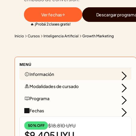
Ver fechas
Descargar program
🔥 ¡Probá 2 clases gratis!
Inicio
Cursos
Inteligencia Artificial
Growth Marketing
MENÚ
Información
Modalidades de cursado
Programa
Fechas
$18.810 UYU
50% OFF
$9.405 UYU