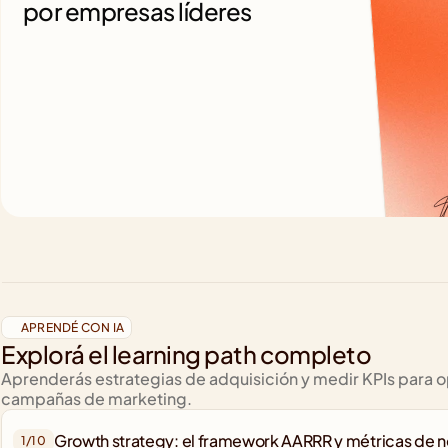
por empresas líderes
APRENDÉ CON IA
Explorá el learning path completo
Aprenderás estrategias de adquisición y medir KPIs para op
campañas de marketing.
Growth strategy: el framework AARRR y métricas de 
1/
10