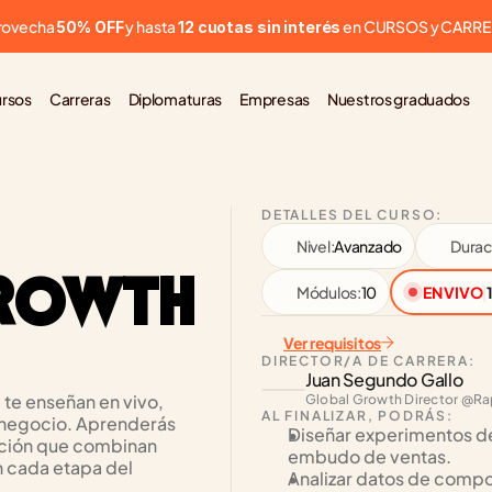
rovecha 
 y hasta 
 en CURSOS y CARR
50% OFF
12 cuotas sin interés
rsos
Carreras
Diplomaturas
Empresas
Nuestros graduados
DETALLES DEL CURSO:
Nivel:
Avanzado
Durac
ROWTH 
Módulos:
10
EN VIVO
|
Ver requisitos
DIRECTOR/A DE CARRERA:
Juan Segundo Gallo
te enseñan en vivo, 
Global Growth Director @Ra
AL FINALIZAR, PODRÁS:
 negocio. Aprenderás 
Diseñar experimentos de
ación que combinan 
embudo de ventas.
 cada etapa del 
Analizar datos de compo