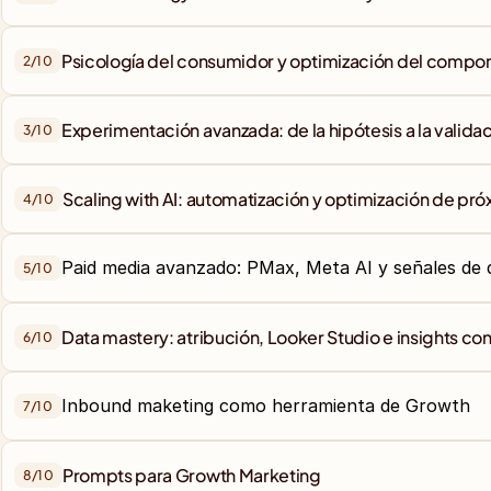
Psicología del consumidor y optimización del compo
2/
10
3/
10
4/
10
5/
10
6/
10
7/
10
Prompts para Growth Marketing
8/
10