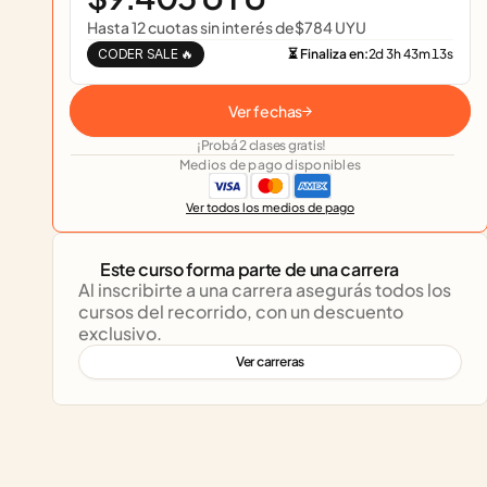
Hasta 12 cuotas sin interés de
$784 UYU
CODER SALE 🔥
⏳ Finaliza en:
2
d
3
h
43
m
13
s
Ver fechas
¡Probá 2 clases gratis!
Medios de pago disponibles
Ver todos los medios de pago
Este curso forma parte de una carrera
Al inscribirte a una carrera asegurás todos los 
cursos del recorrido, con un descuento 
exclusivo.
Ver carreras