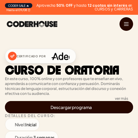
Aprovecha 
50% OFF
 y hasta 
12 cuotas sin interés
 en 
CODER SALE 🔥
CURSOS y CARRERAS
Hasta el 09/08 ⏰
CERTIFICADO POR
CURSO DE ORATORIA
En este curso, 100% online y con profesores que te enseñan en vivo, 
aprenderás a comunicarte con confianza y persuasión. Dominarás 
técnicas de lenguaje corporal, estructuración del discurso y conexión 
efectiva con tu audiencia.
ver más
Descargar programa
DETALLES DEL CURSO:
Nivel:
Inicial
Duración:
3 semanas