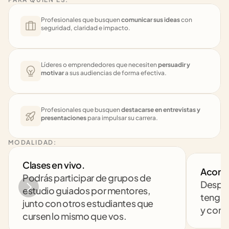
Profesionales que busquen 
comunicar sus ideas
 con 
seguridad, claridad e impacto.
Líderes o emprendedores que necesiten 
persuadir y 
motivar
 a sus audiencias de forma efectiva.
Profesionales que busquen 
destacarse en entrevistas y 
presentaciones
 para impulsar su carrera.
MODALIDAD:
Clases en vivo. 
Acomp
Podrás participar de grupos de 
Despej
estudio guiados por mentores, 
tengas
junto con otros estudiantes que 
y comp
cursen lo mismo que vos.