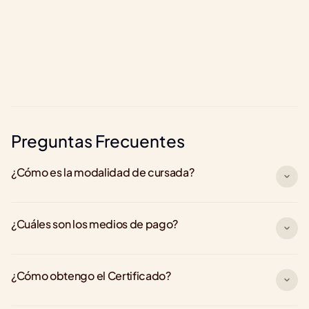
LinkedIn
Li
+500.000 graduados 
Preguntas Frecuentes
¿Cómo es la modalidad de cursada?
¿Cuáles son los medios de pago?
¿Cómo obtengo el Certificado?