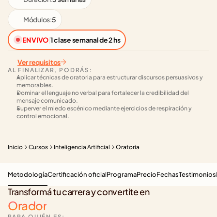
Módulos:
5
EN VIVO
|
1 clase semanal de 2 hs
Ver requisitos
AL FINALIZAR, PODRÁS:
Aplicar técnicas de oratoria para estructurar discursos persuasivos y 
memorables.
Dominar el lenguaje no verbal para fortalecer la credibilidad del 
mensaje comunicado.
Superver el miedo escénico mediante ejercicios de respiración y 
control emocional.
Inicio
Cursos
Inteligencia Artificial
Oratoria
Metodología
Certificación oficial
Programa
Precio
Fechas
Testimonios
Transformá tu carrera y convertite en
Orador
PARA QUIÉN ES: