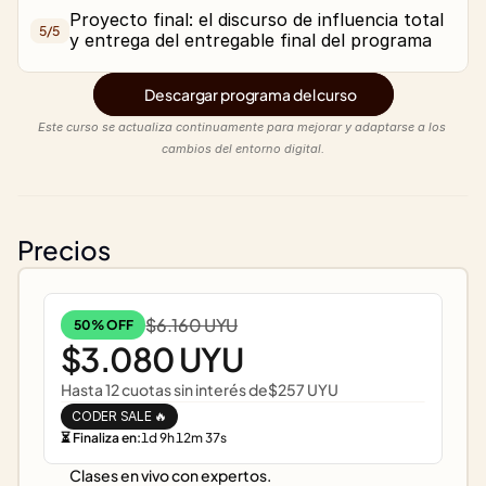
Proyecto final: el discurso de influencia total 
5/
5
Descargar programa del curso
Este curso se actualiza continuamente para mejorar y adaptarse a los 
cambios del entorno digital.
Precios
$6.160 UYU
50% OFF
$3.080 UYU
Hasta 12 cuotas sin interés de
$257 UYU
CODER SALE 🔥
⏳ Finaliza en:
1
d
9
h
12
m
37
s
Clases en vivo con expertos.