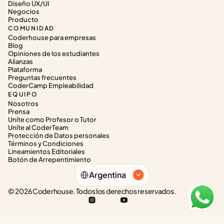
Diseño UX/UI
Negocios
Producto
COMUNIDAD
Coderhouse para empresas
Blog
Opiniones de los estudiantes
Alianzas
Plataforma
Preguntas frecuentes
CoderCamp Empleabilidad
EQUIPO
Nosotros
Prensa
Uníte como Profesor o Tutor
Uníte al CoderTeam
Protección de Datos personales
Términos y Condiciones
Lineamientos Editoriales
Botón de Arrepentimiento
Select Language
Argentina
© 2026 Coderhouse. Todos los derechos reservados.