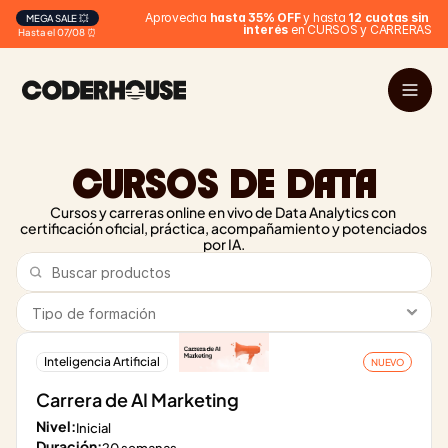
 Aprovecha 
hasta 35% OFF
 y hasta 
12 cuotas sin 
MEGA SALE 💥
interés
 en CURSOS y CARRERAS
Hasta el 07/08 ⏰
CURSOS DE DATA
Cursos y carreras online en vivo de Data Analytics con 
certificación oficial, práctica, acompañamiento y potenciados 
por IA.
Inteligencia Artificial
NUEVO
Carrera de AI Marketing
Nivel:
Inicial
Duración: