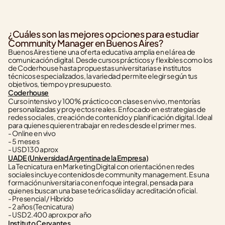
¿Cuáles son las mejores opciones para estudiar 
Community Manager en Buenos Aires?
Buenos Aires tiene una oferta educativa amplia en el área de 
comunicación digital. Desde cursos prácticos y flexibles como los 
de Coderhouse hasta propuestas universitarias e institutos 
técnicos especializados, la variedad permite elegir según tus 
objetivos, tiempo y presupuesto.
Coderhouse
Curso intensivo y 100% práctico con clases en vivo, mentorías 
personalizadas y proyectos reales. Enfocado en estrategias de 
redes sociales, creación de contenido y planificación digital. Ideal 
para quienes quieren trabajar en redes desde el primer mes.
- Online en vivo
- 5 meses
- USD 130 aprox
UADE (Universidad Argentina de la Empresa)
La Tecnicatura en Marketing Digital con orientación en redes 
sociales incluye contenidos de community management. Es una 
formación universitaria con enfoque integral, pensada para 
quienes buscan una base teórica sólida y acreditación oficial.
- Presencial / Híbrido
- 2 años (Tecnicatura)
- USD 2.400 aprox por año
Instituto Cervantes