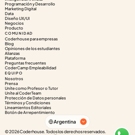
Programación y Desarrollo
Marketing Digital
Data
Diseño UX/UI
Negocios
Producto
COMUNIDAD
Coderhouse para empresas
Blog
Opiniones de los estudiantes
Alianzas
Plataforma
Preguntas frecuentes
CoderCamp Empleabilidad
EQUIPO
Nosotros
Prensa
Uníte como Profesor o Tutor
Uníte al CoderTeam
Protección de Datos personales
Términos y Condiciones
Lineamientos Editoriales
Botón de Arrepentimiento
Select Language
Argentina
© 2026 Coderhouse. Todos los derechos reservados.