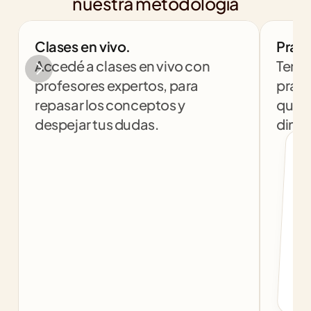
nuestra metodología
Clases en vivo.
Práct
Accedé a clases en vivo con 
Tendr
profesores expertos, para 
práct
repasar los conceptos y 
que t
despejar tus dudas.
dinám
col
c
f
b