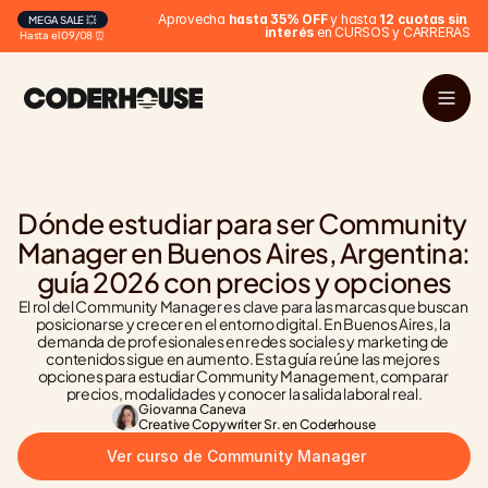
 Aprovecha 
hasta 35% OFF
 y hasta 
12 cuotas sin 
MEGA SALE 💥
interés
 en CURSOS y CARRERAS
Hasta el 09/08 ⏰
Dónde estudiar para ser Community 
Manager en Buenos Aires, Argentina: 
guía 2026 con precios y opciones
El rol del Community Manager es clave para las marcas que buscan 
posicionarse y crecer en el entorno digital. En Buenos Aires, la 
demanda de profesionales en redes sociales y marketing de 
contenidos sigue en aumento. Esta guía reúne las mejores 
opciones para estudiar Community Management, comparar 
precios, modalidades y conocer la salida laboral real.
Giovanna Caneva
Creative Copywriter Sr. en Coderhouse
Ver curso de Community Manager