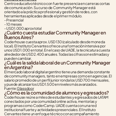
Centro educativo técnico con fuerte presencia en carreras cortas 
de comunicación. Su curso de Community Manager está 
orientado a la práctica profesional y gestión de redes, con 
herramientas aplicadas desde el primer módulo.
- Presencial
- 10 meses
- USD 1.000 aprox total
¿Cuánto cuesta estudiar Community Manager en 
Buenos Aires?
Coderhouse cuesta aprox. USD 130 (calculado desde moneda 
local). El Instituto Cervantes ofrece una formación intensiva por 
unos USD 1.000 en total. En el caso de UADE, la tecnicatura cuesta 
alrededor de USD 2.400 anuales. Todas las cifras son estimadas y 
pueden cambiar.
¿Cuál es la salida laboral de un Community Manager 
en Argentina?
El mercado laboral digital argentino tiene una demanda constante 
de community managers, tanto en empresas como en agencias. El 
salario promedio de un perfil junior ronda los USD 700 mensuales, 
y puede alcanzar los USD 1.500 en niveles más avanzados.
Fuente:
Glassdoor
¿Cómo es la comunidad de alumnos y egresados?
Coderhouse reúne a miles de estudiantes y egresados de LATAM 
conectados por una comunidad online activa, mentorías y 
programas como CoderCamp. UADE cuenta con una red 
institucional fuerte y actividades presenciales. El Instituto 
Cervantes tiene un enfoque técnico con acompañamiento 