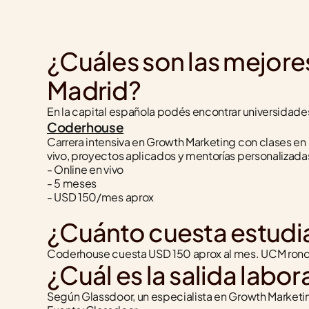
¿Cuáles son las mejore
Madrid?
En la capital española podés encontrar universidade
Coderhouse
Carrera intensiva en Growth Marketing con clases en 
vivo, proyectos aplicados y mentorías personalizada
- Online en vivo
- 5 meses
- USD 150/mes aprox
¿Cuánto cuesta estudi
Coderhouse cuesta USD 150 aprox al mes. UCM rond
¿Cuál es la salida labo
Según Glassdoor, un especialista en Growth Market