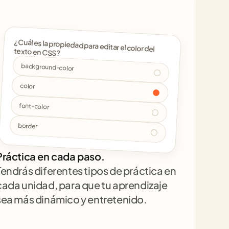
¿Cuál es la propiedad para editar el color del 
texto en CSS? 
background-color
color
font-color
border
Práctica en cada paso.
Tendrás diferentes tipos de práctica en 
cada unidad, para que tu aprendizaje 
sea más dinámico y entretenido.