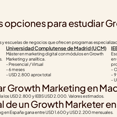
s opciones para estudiar Gr
s y escuelas de negocios que ofrecen programas especializado
Universidad Complutense de Madrid (UCM)
IE
Máster en marketing digital con módulos en Growth 
Es
s.
Marketing y analítica.
en 
- Presencial / Virtual
pro
- 6 meses
- O
- USD 2.800 aprox total
- 
- 
ar Growth Marketing en Mad
a los USD 2.800 y IEBS USD 2.000. Valores estimados.
ral de un Growth Marketer e
ing en España gana entre USD 1.600 y USD 2.200 mensuales.