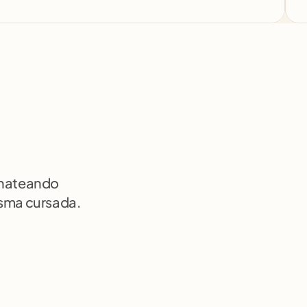
chateando 
isma cursada.