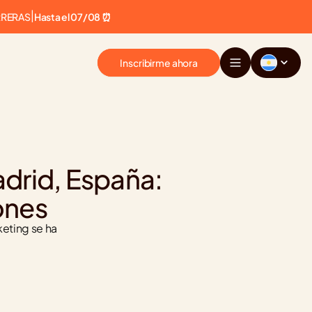
RRERAS
|
Hasta el 07/08 ⏰
Inscribirme ahora
rid, España: 
ones
eting se ha 