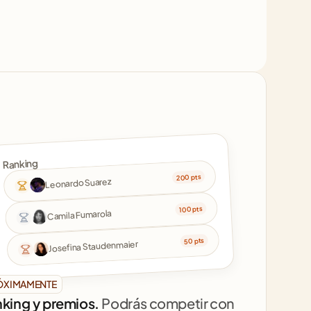
Ranking
200 pts
Leonardo Suarez
100 pts
Camila Fumarola
50 pts
Josefina Staudenmaier
ÓXIMAMENTE
king y premios. 
Podrás competir con 