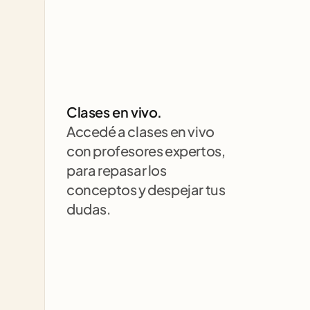
Clases en vivo.
Accedé a clases en vivo 
con profesores expertos, 
para repasar los 
conceptos y despejar tus 
dudas.