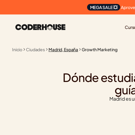
 Aprove
MEGA SALE 💥
Curs
Inicio
Ciudades
Madrid, España
Growth Marketing
Dónde estudia
guí
Madrid es u