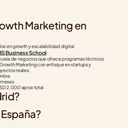
owth Marketing en 
s en growth y escalabilidad digital.
BS Business School
cuela de negocios que ofrece programas técnicos 
Growth Marketing con enfoque en startups y 
yectos reales.
nline
9 meses
USD 2.000 aprox total
rid?
n España?