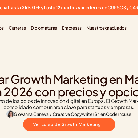
cha 
 y hasta 
 en CURSOS y CA
hasta 35% OFF
12 cuotas sin interés
os
Carreras
Diplomaturas
Empresas
Nuestros graduados
r Growth Marketing en Mad
a 2026 con precios y opci
no de los polos de innovación digital en Europa. El Growth Mark
consolidado como un área clave para startups y empresas.
Giovanna Caneva
 / 
Creative Copywriter Sr. en Coderhouse
Ver curso de Growth Marketing