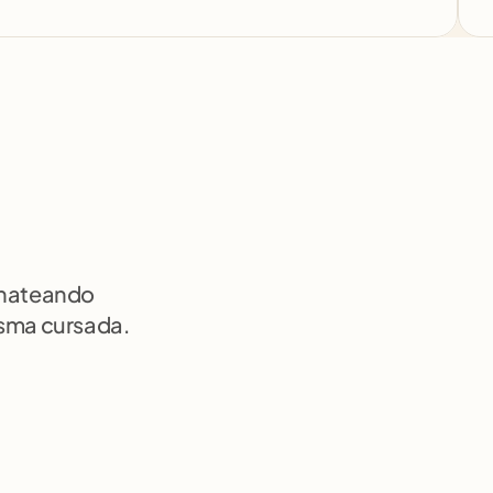
chateando 
isma cursada.