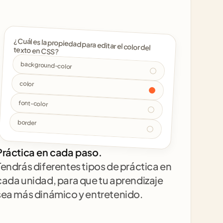
¿Cuál es la propiedad para editar el color del 
texto en CSS? 
background-color
color
font-color
border
Práctica en cada paso.
Tendrás diferentes tipos de práctica en 
cada unidad, para que tu aprendizaje 
sea más dinámico y entretenido.