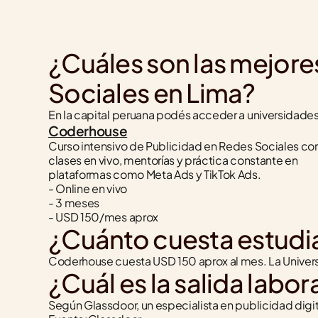
¿Cuáles son las mejore
Sociales en Lima?
En la capital peruana podés acceder a universidades
Coderhouse
Curso intensivo de Publicidad en Redes Sociales con
clases en vivo, mentorías y práctica constante en 
plataformas como Meta Ads y TikTok Ads.
- Online en vivo
- 3 meses
- USD 150/mes aprox
¿Cuánto cuesta estudia
Coderhouse cuesta USD 150 aprox al mes. La Univers
¿Cuál es la salida labor
Según Glassdoor, un especialista en publicidad dig