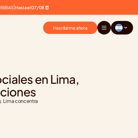
RRERAS
|
Hasta el 07/08 ⏰
Inscribirme ahora
iales en Lima, 
pciones
. Lima concentra 