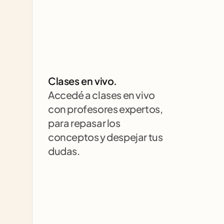
Clases en vivo.
Accedé a clases en vivo 
con profesores expertos, 
para repasar los 
conceptos y despejar tus 
dudas.