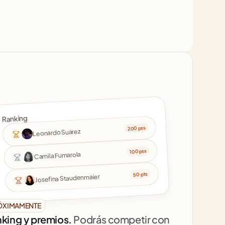
Ranking
200 pts
Leonardo Suarez
100 pts
Camila Fumarola
50 pts
Josefina Staudenmaier
ÓXIMAMENTE
king y premios. 
Podrás competir con 