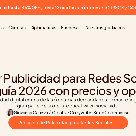
cha 
 y hasta 
 en CURSOS y CA
hasta 35% OFF
12 cuotas sin interés
os
Carreras
Diplomaturas
Empresas
Nuestros graduados
 Publicidad para Redes Soc
guía 2026 con precios y o
cidad digital es una de las áreas más demandadas en marketing
gran parte de la oferta educativa en social ads.
Giovanna Caneva
 / 
Creative Copywriter Sr. en Coderhouse
Ver curso de Publicidad para Redes Sociales