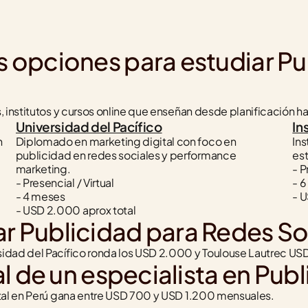
s opciones para estudiar Pu
, institutos y cursos online que enseñan desde planificación 
Universidad del Pacífico
In
 
Diplomado en marketing digital con foco en 
Ins
publicidad en redes sociales y performance 
est
marketing.
- P
- Presencial / Virtual
- 
- 4 meses
- U
- USD 2.000 aprox total
r Publicidad para Redes So
idad del Pacífico ronda los USD 2.000 y Toulouse Lautrec USD
al de un especialista en Publ
ital en Perú gana entre USD 700 y USD 1.200 mensuales.