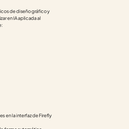
cos de diseño gráfico y 
r en IA aplicada al 
e:
en la interfaz de Firefly 