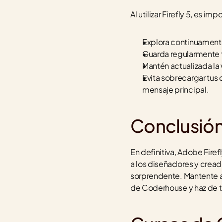
Al utilizar Firefly 5, es 
Explora continuamente
Guarda regularmente tu
Mantén actualizada la 
Evita sobrecargar tus 
mensaje principal.
Conclusió
En definitiva, Adobe Firef
a los diseñadores y cread
sorprendente. Mantente ac
de Coderhouse y haz de tu