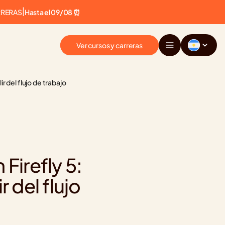
RRERAS
|
Hasta el 09/08 ⏰
Ver cursos y carreras
ir del flujo de trabajo
irefly 5: 
 del flujo 