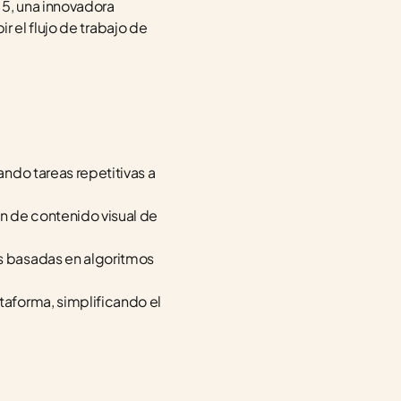
5, una innovadora 
ir el flujo de trabajo de 
ndo tareas repetitivas a 
 de contenido visual de 
s basadas en algoritmos 
taforma, simplificando el 