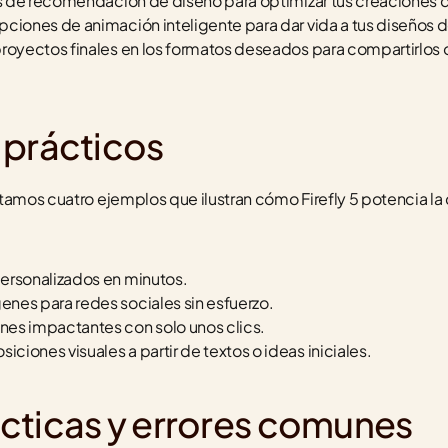
tas de recomendación de diseño para optimizar tus creaciones
pciones de animación inteligente para dar vida a tus diseños 
royectos finales en los formatos deseados para compartirlos o 
 prácticos
tamos cuatro ejemplos que ilustran cómo Firefly 5 potencia la 
ersonalizados en minutos.
nes para redes sociales sin esfuerzo.
es impactantes con solo unos clics.
iones visuales a partir de textos o ideas iniciales.
cticas y errores comunes