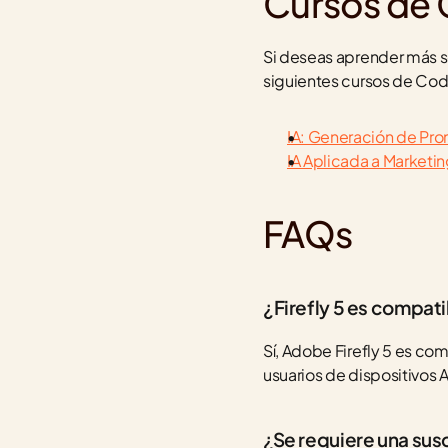
Cursos de
Si deseas aprender más sob
siguientes cursos de Co
IA: Generación de Pr
IA Aplicada a Marketi
FAQs
¿Firefly 5 es compa
Sí, Adobe Firefly 5 es co
usuarios de dispositivos 
¿Se requiere una susc