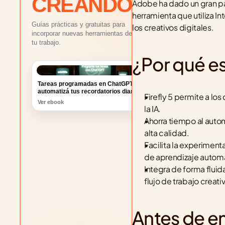
CREANDO
Adobe ha dado un gran pas
herramienta que utiliza Inte
Guías prácticas y gratuitas para
los creativos digitales.
incorporar nuevas herramientas de IA a
tu trabajo.
¿Por qué e
Tareas programadas en ChatGPT:
automatizá tus recordatorios diarios
Ver ebook
Firefly 5 permite a los
la IA.
Ahorra tiempo al auto
alta calidad.
Facilita la experiment
de aprendizaje autom
Integra de forma fluid
flujo de trabajo creati
Antes de 