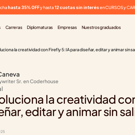
cha 
 y hasta 
 en CURSOS y CA
hasta 35% OFF
12 cuotas sin interés
s
Carreras
Diplomaturas
Empresas
Nuestros graduados
ciona la creatividad con Firefly 5: IA para diseñar, editar y animar sin sal
Caneva
ywriter Sr. en Coderhouse
al
uciona la creatividad con F
ñar, editar y animar sin salir
025