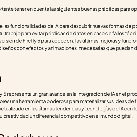
importante tener en cuenta las siguientes buenas prácticas para o
 las funcionalidades de IA para descubrir nuevas formas de po
 trabajo para evitar pérdidas de datos en caso de fallos técn
versión de Firefly 5 para acceder a las últimas mejoras y func
diseños con efectos y animaciones innecesarias que puedan dis
n
ly 5 representa un gran avance en la integración de IA en el pro
ores una herramienta poderosa para materializar sus ideas de f
tualizado en las últimas tendencias y tecnologías de IA con lo
 creatividad un diferencial competitivo en el mundo digital.