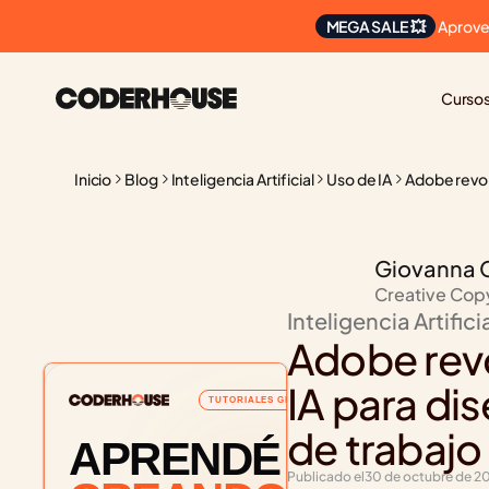
 Aprove
MEGA SALE 💥
Curso
Inicio
Blog
Inteligencia Artificial
Uso de IA
Adobe revolu
Giovanna 
Creative Cop
Inteligencia Artifici
Adobe revol
IA para dise
TUTORIALES GRATUITOS
de trabajo
APRENDÉ
Publicado el
30 de octubre de 2