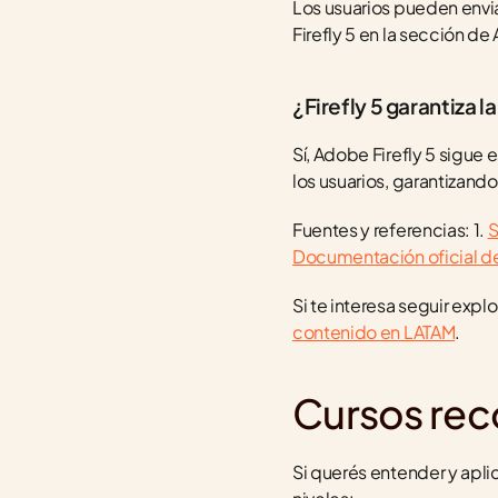
Los usuarios pueden envi
Firefly 5 en la sección d
¿Firefly 5 garantiza 
Sí, Adobe Firefly 5 sigue
los usuarios, garantizando
Fuentes y referencias: 1. 
S
Documentación oficial de
Si te interesa seguir exp
contenido en LATAM
.
Cursos re
Si querés entender y aplic