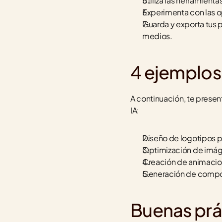
Utiliza las herramien
Experimenta con las o
Guarda y exporta tus p
medios.
4 ejemplos
A continuación, te presen
IA:
Diseño de logotipos p
Optimización de imáge
Creación de animacion
Generación de composic
Buenas prá