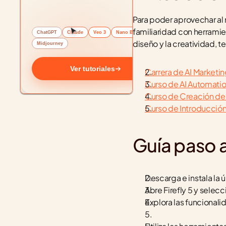
Para poder aprovechar al 
familiaridad con herramie
ChatGPT
Claude
Veo 3
Nano Banana
diseño y la creatividad,
Midjourney
Ver tutoriales
Carrera de AI Marketi
Curso de AI Automati
Curso de Creación de
Curso de Introducción a
Guía paso 
Descarga e instala la ú
Abre Firefly 5 y selec
Explora las funcionalid
5.