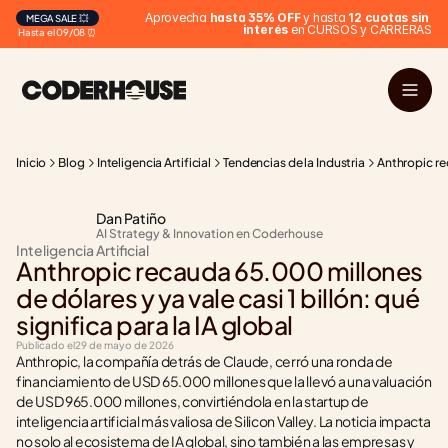
 Aprovecha 
hasta 35% OFF
 y hasta 
12 cuotas sin 
MEGA SALE 💥
interés
 en CURSOS y CARRERAS
Hasta el 09/08 ⏰
Inicio
Blog
Inteligencia Artificial
Tendencias de la Industria
Anthropic rec
Dan Patiño
AI Strategy & Innovation en Coderhouse
Inteligencia Artificial
Anthropic recauda 65.000 millones 
de dólares y ya vale casi 1 billón: qué 
significa para la IA global
Publicado el
29 de mayo de 2026
Anthropic, la compañía detrás de Claude, cerró una ronda de 
financiamiento de USD 65.000 millones que la llevó a una valuación 
de USD 965.000 millones, convirtiéndola en la startup de 
inteligencia artificial más valiosa de Silicon Valley. La noticia impacta 
no solo al ecosistema de IA global, sino también a las empresas y 