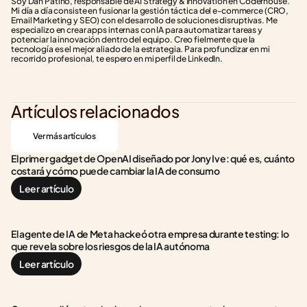
Soy Dan Patiño, responsable de AI Strategy & Innovation en Coderhouse. 
Mi día a día consiste en fusionar la gestión táctica del e-commerce (CRO, 
Email Marketing y SEO) con el desarrollo de soluciones disruptivas. Me 
especializo en crear apps internas con IA para automatizar tareas y 
potenciar la innovación dentro del equipo. Creo fielmente que la 
tecnología es el mejor aliado de la estrategia. Para profundizar en mi 
recorrido profesional, te espero en mi perfil de LinkedIn.
Artículos relacionados
Ver más artículos
El primer gadget de OpenAI diseñado por Jony Ive: qué es, cuánto 
costará y cómo puede cambiar la IA de consumo
Leer artículo
El agente de IA de Meta hackeó otra empresa durante testing: lo 
que revela sobre los riesgos de la IA autónoma
Leer artículo