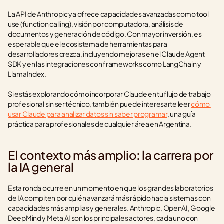
La API de Anthropic ya ofrece capacidades avanzadas como tool 
use (function calling), visión por computadora, análisis de 
documentos y generación de código. Con mayor inversión, es 
esperable que el ecosistema de herramientas para 
desarrolladores crezca, incluyendo mejoras en el Claude Agent 
SDK y en las integraciones con frameworks como LangChain y 
LlamaIndex.
Si estás explorando cómo incorporar Claude en tu flujo de trabajo 
profesional sin ser técnico, también puede interesarte leer 
cómo 
usar Claude para analizar datos sin saber programar
, una guía 
práctica para profesionales de cualquier área en Argentina.
El contexto más amplio: la carrera por 
la IA general
Esta ronda ocurre en un momento en que los grandes laboratorios 
de IA compiten por quién avanzará más rápido hacia sistemas con 
capacidades más amplias y generales. Anthropic, OpenAI, Google 
DeepMind y Meta AI son los principales actores, cada uno con 