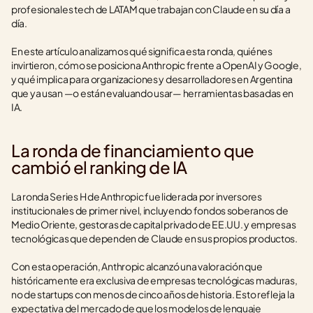
profesionales tech de LATAM que trabajan con Claude en su día a 
día.
En este artículo analizamos qué significa esta ronda, quiénes 
invirtieron, cómo se posiciona Anthropic frente a OpenAI y Google, 
y qué implica para organizaciones y desarrolladores en Argentina 
que ya usan —o están evaluando usar— herramientas basadas en 
IA.
La ronda de financiamiento que 
cambió el ranking de IA
La ronda Series H de Anthropic fue liderada por inversores 
institucionales de primer nivel, incluyendo fondos soberanos de 
Medio Oriente, gestoras de capital privado de EE.UU. y empresas 
tecnológicas que dependen de Claude en sus propios productos.
Con esta operación, Anthropic alcanzó una valoración que 
históricamente era exclusiva de empresas tecnológicas maduras, 
no de startups con menos de cinco años de historia. Esto refleja la 
expectativa del mercado de que los modelos de lenguaje 