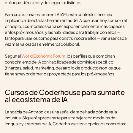
enfoques técnicos y de negocio distintos.
Para profesionales tech en LATAM, este contexto tiene una 
implicancia directa: las herramientas de IA que usan hoy son solo el 
principio. Los modelos van a ser exponencialmente más capaces 
en los próximos años, y las habilidades para trabajar con ellos —
tanto para usarlos como para construir sobre ellos— van a ser cada 
vez más valoradas en el mercado laboral.
Según el 
World Economic Forum
, los perfiles que combinan 
conocimiento de IA con habilidades de dominio específico 
(finanzas, salud, marketing, desarrollo de producto) son los que 
tienen mayor demanda proyectada para los próximos años.
Cursos de Coderhouse para sumarte 
al ecosistema de IA
La noticia de Anthropic es una señal clara de hacia dónde va la 
industria. Si querés prepararte para trabajar con modelos de 
lenguaje y sistemas de IA, Coderhouse tiene opciones concretas: