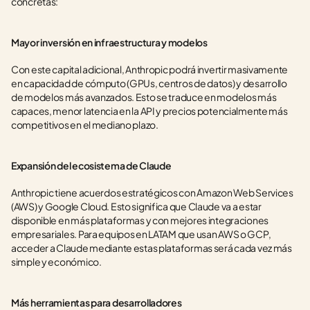
concretas:
Mayor inversión en infraestructura y modelos
Con este capital adicional, Anthropic podrá invertir masivamente 
en capacidad de cómputo (GPUs, centros de datos) y desarrollo 
de modelos más avanzados. Esto se traduce en modelos más 
capaces, menor latencia en la API y precios potencialmente más 
competitivos en el mediano plazo.
Expansión del ecosistema de Claude
Anthropic tiene acuerdos estratégicos con Amazon Web Services 
(AWS) y Google Cloud. Esto significa que Claude va a estar 
disponible en más plataformas y con mejores integraciones 
empresariales. Para equipos en LATAM que usan AWS o GCP, 
acceder a Claude mediante estas plataformas será cada vez más 
simple y económico.
Más herramientas para desarrolladores