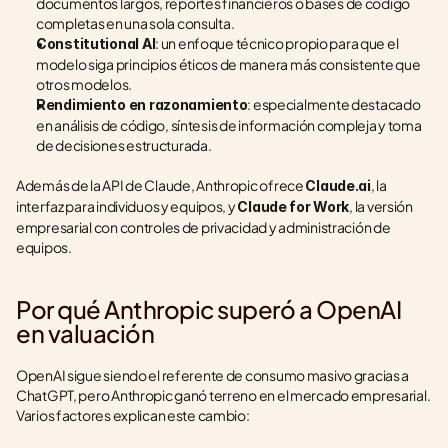
documentos largos, reportes financieros o bases de código 
completas en una sola consulta.
: un enfoque técnico propio para que el 
Constitutional AI
modelo siga principios éticos de manera más consistente que 
otros modelos.
: especialmente destacado 
Rendimiento en razonamiento
en análisis de código, síntesis de información compleja y toma 
de decisiones estructurada.
Además de la API de Claude, Anthropic ofrece 
, la 
Claude.ai
interfaz para individuos y equipos, y 
, la versión 
Claude for Work
empresarial con controles de privacidad y administración de 
equipos.
Por qué Anthropic superó a OpenAI 
en valuación
OpenAI sigue siendo el referente de consumo masivo gracias a 
ChatGPT, pero Anthropic ganó terreno en el mercado empresarial. 
Varios factores explican este cambio: