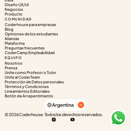
Data
Diseño UX/UI
Negocios
Producto
COMUNIDAD
Coderhouse para empresas
Blog
Opiniones de los estudiantes
Alianzas
Plataforma
Preguntas frecuentes
CoderCamp Empleabilidad
EQUIPO
Nosotros
Prensa
Uníte como Profesor o Tutor
Uníte al CoderTeam
Protección de Datos personales
Términos y Condiciones
Lineamientos Editoriales
Botón de Arrepentimiento
Select Language
Argentina
© 2026 Coderhouse. Todos los derechos reservados.