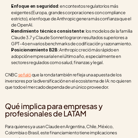
: en contextos regulatorios más 
Enfoque en seguridad
exigentes (Europa, grandes corporaciones con compliance 
estricto), el enfoque de Anthropic genera más confianza que el 
de OpenAI.
: los modelos de la familia 
Rendimiento técnico consistente
Claude 3.7 y Claude Sonnet lograron resultados superiores a 
GPT-4o en varios benchmarks de codificación y razonamiento.
: Anthropic creció más rápido en 
Posicionamiento B2B
adopción empresarial en el último año, especialmente en 
sectores regulados como salud, finanzas y legal.
CNBC 
señaló
 que la ronda también refleja una apuesta de los 
inversores por la diversificación en el ecosistema de IA: no quieren 
que todo el mercado dependa de un único proveedor.
Qué implica para empresas y 
profesionales de LATAM
Para quienes ya usan Claude en Argentina, Chile, México, 
Colombia o Brasil, este financiamiento tiene implicaciones 