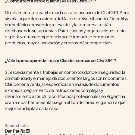
¿Cómo afecta esto a quienes ya usan ChatGPT?
Directamente, no cambia nada para los usuarios de ChatGPT. Pero 
sí señala que el ecosistema de IA se está diversificando: OpenAI ya 
no es el único proveedor relevante, y las empresas están 
distribuyendo sus apuestas. Para usuarios y organizaciones, esto 
es positivo: más competencia suele traducirse en mejores 
productos, mayor innovación y precios más competitivos.
¿Vale la pena aprender a usar Claude además de ChatGPT?
Sí, especialmente si trabajás en contextos donde la seguridad, la 
confiabilidad y el manejo de documentos largos son importantes. 
Claude tiene ventajas específicas en análisis de documentos 
extensos, seguimiento de instrucciones complejas y 
razonamiento estructurado. Muchos profesionales en Argentina 
usan ambas herramientas según el tipo de tarea, eligiendo la que 
mejor se adapta a cada caso.
Sobre el autor
Dan Patiño