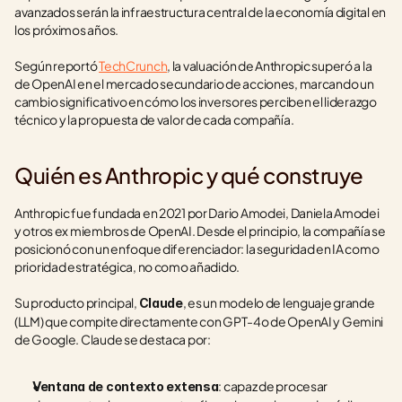
avanzados serán la infraestructura central de la economía digital en 
los próximos años.
Según reportó 
TechCrunch
, la valuación de Anthropic superó a la 
de OpenAI en el mercado secundario de acciones, marcando un 
cambio significativo en cómo los inversores perciben el liderazgo 
técnico y la propuesta de valor de cada compañía.
Quién es Anthropic y qué construye
Anthropic fue fundada en 2021 por Dario Amodei, Daniela Amodei 
y otros ex miembros de OpenAI. Desde el principio, la compañía se 
posicionó con un enfoque diferenciador: la seguridad en IA como 
prioridad estratégica, no como añadido.
Su producto principal, 
, es un modelo de lenguaje grande 
Claude
(LLM) que compite directamente con GPT-4o de OpenAI y Gemini 
de Google. Claude se destaca por:
: capaz de procesar 
Ventana de contexto extensa