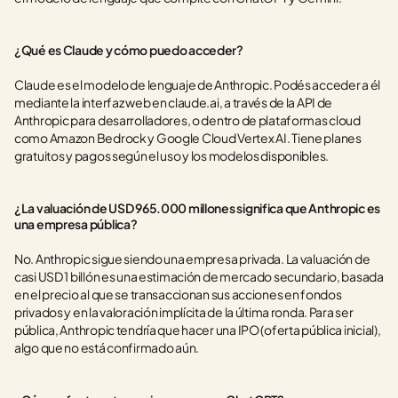
¿Qué es Claude y cómo puedo acceder?
Claude es el modelo de lenguaje de Anthropic. Podés acceder a él 
mediante la interfaz web en claude.ai, a través de la API de 
Anthropic para desarrolladores, o dentro de plataformas cloud 
como Amazon Bedrock y Google Cloud Vertex AI. Tiene planes 
gratuitos y pagos según el uso y los modelos disponibles.
¿La valuación de USD 965.000 millones significa que Anthropic es 
una empresa pública?
No. Anthropic sigue siendo una empresa privada. La valuación de 
casi USD 1 billón es una estimación de mercado secundario, basada 
en el precio al que se transaccionan sus acciones en fondos 
privados y en la valoración implícita de la última ronda. Para ser 
pública, Anthropic tendría que hacer una IPO (oferta pública inicial), 
algo que no está confirmado aún.