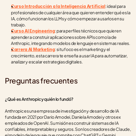
: ideal para 
Curso Introducción a la Inteligencia Artificial
profesionales de cualquier área que quieren entender qué es la 
IA, cómo funcionan los LLMs y cómo empezar a usarlos en su 
trabajo.
: para perfiles técnicos que quieren 
Curso AI Engineering
aprender a construir aplicaciones sobre APIs como la de 
Anthropic, integrando modelos de lenguaje en sistemas reales.
: si tu foco es el marketing y el 
Carrera AI Marketing
crecimiento, esta carrera te enseña a usar IA para automatizar, 
analizar y escalar estrategias digitales.
Preguntas frecuentes
¿Qué es Anthropic y quién lo fundó?
Anthropic es una empresa de investigación y desarrollo de IA 
fundada en 2021 por Dario Amodei, Daniela Amodei y otros ex 
empleados de OpenAI. Su misión es construir sistemas de IA 
confiables, interpretables y seguros. Son los creadores de Claude, 
el modelo de lenguaje que compite con ChatGPT y Gemini.