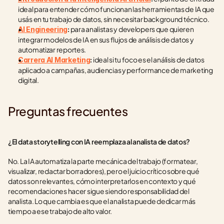
ideal para entender cómo funcionan las herramientas de IA que 
usás en tu trabajo de datos, sin necesitar background técnico.
 para analistas y developers que quieren 
AI Engineering
:
integrar modelos de IA en sus flujos de análisis de datos y 
automatizar reportes.
 ideal si tu foco es el análisis de datos 
Carrera AI Marketing
:
aplicado a campañas, audiencias y performance de marketing 
digital.
Preguntas frecuentes
¿El data storytelling con IA reemplaza al analista de datos?
No. La IA automatiza la parte mecánica del trabajo (formatear, 
visualizar, redactar borradores), pero el juicio crítico sobre qué 
datos son relevantes, cómo interpretarlos en contexto y qué 
recomendaciones hacer sigue siendo responsabilidad del 
analista. Lo que cambia es que el analista puede dedicar más 
tiempo a ese trabajo de alto valor.