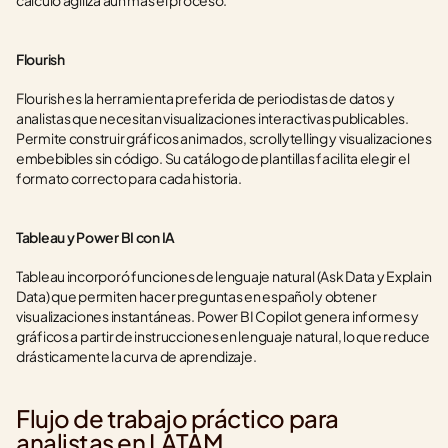
cálculo agiliza aún más el proceso.
Flourish
Flourish es la herramienta preferida de periodistas de datos y 
analistas que necesitan visualizaciones interactivas publicables. 
Permite construir gráficos animados, scrollytelling y visualizaciones 
embebibles sin código. Su catálogo de plantillas facilita elegir el 
formato correcto para cada historia.
Tableau y Power BI con IA
Tableau incorporó funciones de lenguaje natural (Ask Data y Explain 
Data) que permiten hacer preguntas en español y obtener 
visualizaciones instantáneas. Power BI Copilot genera informes y 
gráficos a partir de instrucciones en lenguaje natural, lo que reduce 
drásticamente la curva de aprendizaje.
Flujo de trabajo práctico para 
analistas en LATAM