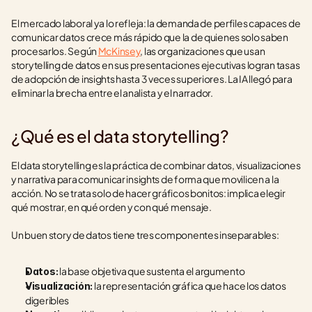
El mercado laboral ya lo refleja: la demanda de perfiles capaces de 
comunicar datos crece más rápido que la de quienes solo saben 
procesarlos. Según 
McKinsey
, las organizaciones que usan 
storytelling de datos en sus presentaciones ejecutivas logran tasas 
de adopción de insights hasta 3 veces superiores. La IA llegó para 
eliminar la brecha entre el analista y el narrador.
¿Qué es el data storytelling?
El data storytelling es la práctica de combinar datos, visualizaciones 
y narrativa para comunicar insights de forma que movilicen a la 
acción. No se trata solo de hacer gráficos bonitos: implica elegir 
qué mostrar, en qué orden y con qué mensaje.
Un buen story de datos tiene tres componentes inseparables:
 la base objetiva que sustenta el argumento
Datos:
 la representación gráfica que hace los datos 
Visualización:
digeribles