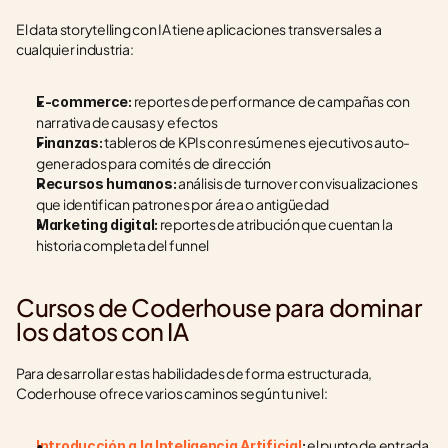
El data storytelling con IA tiene aplicaciones transversales a 
cualquier industria:
 reportes de performance de campañas con 
E-commerce:
narrativa de causas y efectos
 tableros de KPIs con resúmenes ejecutivos auto-
Finanzas:
generados para comités de dirección
 análisis de turnover con visualizaciones 
Recursos humanos:
que identifican patrones por área o antigüedad
 reportes de atribución que cuentan la 
Marketing digital:
historia completa del funnel
Cursos de Coderhouse para dominar 
los datos con IA
Para desarrollar estas habilidades de forma estructurada, 
Coderhouse ofrece varios caminos según tu nivel:
 el punto de entrada 
Introducción a la Inteligencia Artificial
: