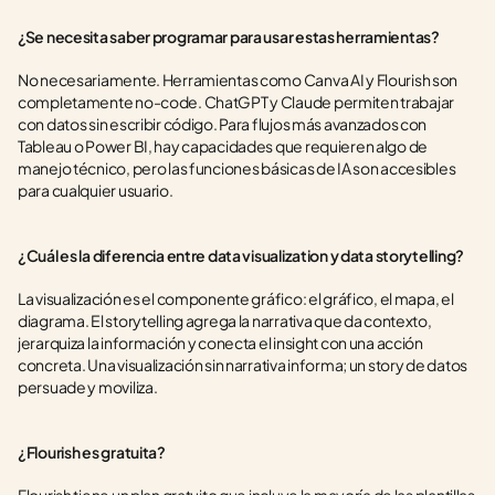
¿Se necesita saber programar para usar estas herramientas?
No necesariamente. Herramientas como Canva AI y Flourish son 
completamente no-code. ChatGPT y Claude permiten trabajar 
con datos sin escribir código. Para flujos más avanzados con 
Tableau o Power BI, hay capacidades que requieren algo de 
manejo técnico, pero las funciones básicas de IA son accesibles 
para cualquier usuario.
¿Cuál es la diferencia entre data visualization y data storytelling?
La visualización es el componente gráfico: el gráfico, el mapa, el 
diagrama. El storytelling agrega la narrativa que da contexto, 
jerarquiza la información y conecta el insight con una acción 
concreta. Una visualización sin narrativa informa; un story de datos 
persuade y moviliza.
¿Flourish es gratuita?