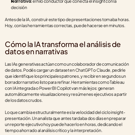
 el hilo conductor que conecta el insight con la 
Narrativa:
decisión
Antes de la IA, construir este tipo de presentaciones tomaba horas. 
Hoy, con las herramientas correctas, puede hacerse en minutos.
Cómo la IA transforma el análisis de 
datos en narrativas
Las IAs generativas actúan como un colaborador de comunicación 
de datos. Podés cargar un dataset en ChatGPT o Claude, pedirle 
que identifique los principales patrones, y recibir en segundos un 
borrador narrativo listo para refinar. Herramientas como Tableau 
con IA integrada o Power BI Copilot van más lejos: generan 
automáticamente visualizaciones y resúmenes ejecutivos a partir 
de los datos crudos.
Lo que cambia estructuralmente es la velocidad del ciclo insight-
presentación. Un analista que antes tardaba dos días en preparar 
un reporte ejecutivo hoy puede hacerlo en horas, dedicando el 
tiempo ahorrado al análisis crítico y la interpretación.