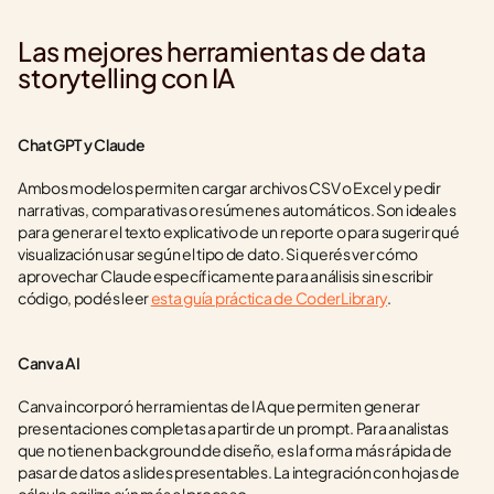
Las mejores herramientas de data 
storytelling con IA
ChatGPT y Claude
Ambos modelos permiten cargar archivos CSV o Excel y pedir 
narrativas, comparativas o resúmenes automáticos. Son ideales 
para generar el texto explicativo de un reporte o para sugerir qué 
visualización usar según el tipo de dato. Si querés ver cómo 
aprovechar Claude específicamente para análisis sin escribir 
código, podés leer 
esta guía práctica de CoderLibrary
.
Canva AI
Canva incorporó herramientas de IA que permiten generar 
presentaciones completas a partir de un prompt. Para analistas 
que no tienen background de diseño, es la forma más rápida de 
pasar de datos a slides presentables. La integración con hojas de 