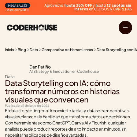
 Aprovecha 
hasta 35% OFF
 y hasta 
12 cuotas sin 
MEGA SALE 💥
interés
 en CURSOS y CARRERAS
Hasta el 09/08 ⏰
Inicio
Blog
Data
Comparativa de Herramientas
Data Storytelling con I
Dan Patiño
AI Strategy & Innovation en Coderhouse
Data
Data Storytelling con IA: cómo 
transformar números en historias 
visuales que convencen
Publicado el
1 de junio de 2026
El data storytelling con IA convierte tablas y datasets en narrativas 
visuales claras: es la habilidad que transforma datos en decisiones. 
Con herramientas como ChatGPT, Canva AI y Flourish, cualquier 
analista puede producir reportes de alto impacto en minutos, sin 
necesitar habilidades de diseño avanzadas.