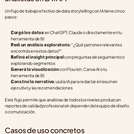
Un flujo de trabajo efectivo de data storytelling con IA tiene cinco 
pasos:
 en ChatGPT, Claude o directamente en tu 
Cargá los datos
herramienta de BI
 "¿Qué patrones relevantes 
Pedí un análisis exploratorio:
encontrás en estos datos?"
 con preguntas de seguimiento o 
Refiná el insight principal
explorando segmentos
 con Flourish, Canva AI o tu 
Generá la visualización
herramienta de BI
 usá la IA para redactar el resumen 
Construí la narrativa:
ejecutivo y las recomendaciones
Este flujo permite que analistas de todos los niveles produzcan 
reportes de calidad profesional sin depender del equipo de diseño 
o comunicación.
Casos de uso concretos