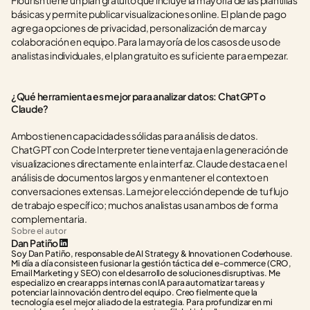
Flourish tiene un plan gratuito que incluye la mayoría de las plantillas 
básicas y permite publicar visualizaciones online. El plan de pago 
agrega opciones de privacidad, personalización de marca y 
colaboración en equipo. Para la mayoría de los casos de uso de 
analistas individuales, el plan gratuito es suficiente para empezar.
¿Qué herramienta es mejor para analizar datos: ChatGPT o 
Claude?
Ambos tienen capacidades sólidas para análisis de datos. 
ChatGPT con Code Interpreter tiene ventaja en la generación de 
visualizaciones directamente en la interfaz. Claude destaca en el 
análisis de documentos largos y en mantener el contexto en 
conversaciones extensas. La mejor elección depende de tu flujo 
de trabajo específico; muchos analistas usan ambos de forma 
complementaria.
Sobre el autor
Dan Patiño
Soy Dan Patiño, responsable de AI Strategy & Innovation en Coderhouse. 
Mi día a día consiste en fusionar la gestión táctica del e-commerce (CRO, 
Email Marketing y SEO) con el desarrollo de soluciones disruptivas. Me 
especializo en crear apps internas con IA para automatizar tareas y 
potenciar la innovación dentro del equipo. Creo fielmente que la 
tecnología es el mejor aliado de la estrategia. Para profundizar en mi 