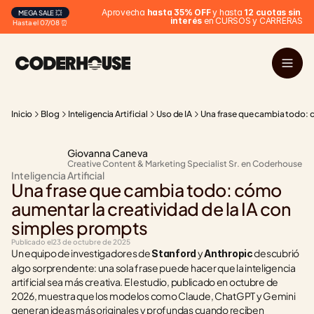
 Aprovecha 
hasta 35% OFF
 y hasta 
12 cuotas sin 
MEGA SALE 💥
interés
 en CURSOS y CARRERAS
Hasta el 07/08 ⏰
Inicio
Blog
Inteligencia Artificial
Uso de IA
Una frase que cambia todo: c
Giovanna Caneva
Creative Content & Marketing Specialist Sr. en Coderhouse
Inteligencia Artificial
Una frase que cambia todo: cómo 
aumentar la creatividad de la IA con 
simples prompts
Publicado el
23 de octubre de 2025
Un equipo de investigadores de 
 y 
 descubrió 
Stanford
Anthropic
algo sorprendente: una sola frase puede hacer que la inteligencia 
artificial sea más creativa. El estudio, publicado en octubre de 
2026, muestra que los modelos como Claude, ChatGPT y Gemini 
generan ideas más originales y profundas cuando reciben 