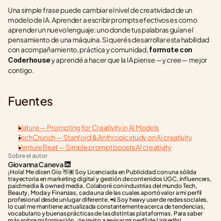
Una simple frase puede cambiar el nivel de creatividad de un 
modelo de IA. Aprender a escribir prompts efectivos es como 
aprender un nuevo lenguaje: uno donde tus palabras guían el 
pensamiento de una máquina. Si querés desarrollar esta habilidad 
con acompañamiento, práctica y comunidad, 
formate con 
 y aprendé a hacer que la IA piense —y cree— mejor 
Coderhouse
contigo.
Fuentes
Nature — Prompting for Creativity in AI Models
TechCrunch — Stanford & Anthropic study on AI creativity
VentureBeat — Simple prompt boosts AI creativity
Sobre el autor
Giovanna Caneva
¡Hola! Me dicen Gio 👋🏽 Soy Licenciada en Publicidad con una sólida 
trayectoria en marketing digital y gestión de contenidos UGC, influencers, 
paid media & owned media. Colaboré con industrias del mundo Tech, 
Beauty, Moda y Finanzas, cada una de las cuales aportó valor a mi perfil 
profesional desde un lugar diferente. 📲 Soy heavy user de redes sociales, 
lo cual me mantiene actualizada constantemente acerca de tendencias, 
vocabulario y buenas prácticas de las distintas plataformas. Para saber 
más sobre mi formación, ¡te invito a revisar mi perfil de LinkedIn!