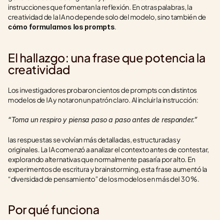
instrucciones que fomentan la reflexión. En otras palabras, la 
creatividad de la IA no depende solo del modelo, sino también de 
.
cómo formulamos los prompts
El hallazgo: una frase que potencia la 
creatividad
Los investigadores probaron cientos de prompts con distintos 
modelos de IA y notaron un patrón claro. Al incluir la instrucción:
“Toma un respiro y piensa paso a paso antes de responder.”
las respuestas se volvían más detalladas, estructuradas y 
originales. La IA comenzó a analizar el contexto antes de contestar, 
explorando alternativas que normalmente pasaría por alto. En 
experimentos de escritura y brainstorming, esta frase aumentó la 
“diversidad de pensamiento” de los modelos en más del 30 %.
Por qué funciona