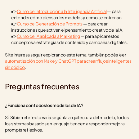
👉 
Curso de Introducción a la Inteligencia Artificial
 — para 
entender cómo piensan los modelos y cómo se entrenan.
👉 
Curso de Generación de Prompts
 — para crear 
instrucciones que activen el pensamiento creativo de la IA.
👉 
Curso de IA aplicada a Marketing
 — para aplicar estos 
conceptos a estrategias de contenido y campañas digitales.
Si te interesa seguir explorando este tema, también podés leer 
automatización con Make y ChatGPT para crear flujos inteligentes 
sin código
.
Preguntas frecuentes
¿Funciona con todos los modelos de IA?
Sí. Si bien el efecto varía según la arquitectura del modelo, todos 
los sistemas basados en lenguaje tienden a responder mejor a 
prompts reflexivos.