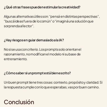
¿Qué otras frases pueden estimular la creatividad?
Algunas alternativas útiles son: “pensá en distintas perspectivas”, 
“buscá ideas fuera de lo común” o “imaginá una solución que 
sorprenda al lector”.
¿Hay riesgos en guiar demasiado a la IA?
No si se usa con criterio. Los prompts solo orientan el 
razonamiento, no modifican el modelo ni su base de 
entrenamiento.
¿Cómo saber si un prompt está bien escrito?
Un buen prompt tiene tres cosas: contexto, propósito y claridad. Si 
la respuesta cumple con lo que esperabas, vas por buen camino.
Conclusión