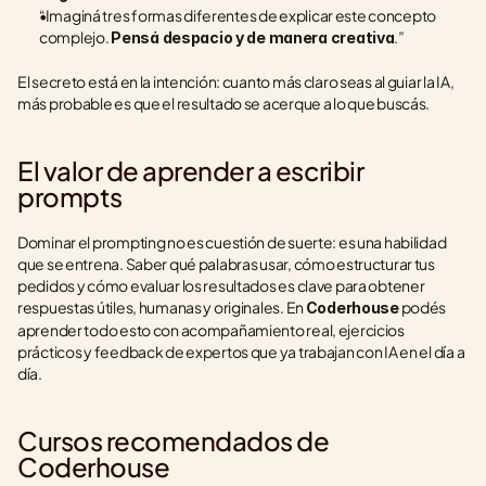
“Imaginá tres formas diferentes de explicar este concepto 
complejo. 
.”
Pensá despacio y de manera creativa
El secreto está en la intención: cuanto más claro seas al guiar la IA, 
más probable es que el resultado se acerque a lo que buscás.
El valor de aprender a escribir 
prompts
Dominar el prompting no es cuestión de suerte: es una habilidad 
que se entrena. Saber qué palabras usar, cómo estructurar tus 
pedidos y cómo evaluar los resultados es clave para obtener 
respuestas útiles, humanas y originales. En 
 podés 
Coderhouse
aprender todo esto con acompañamiento real, ejercicios 
prácticos y feedback de expertos que ya trabajan con IA en el día a 
día.
Cursos recomendados de 
Coderhouse