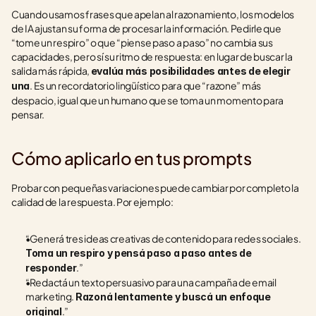
Cuando usamos frases que apelan al razonamiento, los modelos 
de IA ajustan su forma de procesar la información. Pedirle que 
“tome un respiro” o que “piense paso a paso” no cambia sus 
capacidades, pero sí su ritmo de respuesta: en lugar de buscar la 
salida más rápida, 
evalúa más posibilidades antes de elegir 
. Es un recordatorio lingüístico para que “razone” más 
una
despacio, igual que un humano que se toma un momento para 
pensar.
Cómo aplicarlo en tus prompts
Probar con pequeñas variaciones puede cambiar por completo la 
calidad de la respuesta. Por ejemplo:
“Generá tres ideas creativas de contenido para redes sociales. 
Toma un respiro y pensá paso a paso antes de 
.”
responder
“Redactá un texto persuasivo para una campaña de email 
marketing. 
Razoná lentamente y buscá un enfoque 
.”
original