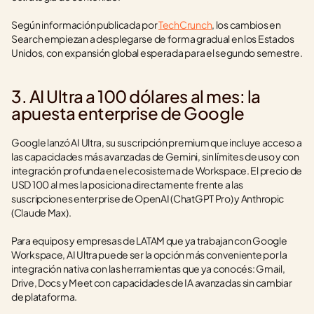
Según información publicada por 
TechCrunch
, los cambios en 
Search empiezan a desplegarse de forma gradual en los Estados 
Unidos, con expansión global esperada para el segundo semestre.
3. AI Ultra a 100 dólares al mes: la 
apuesta enterprise de Google
Google lanzó AI Ultra, su suscripción premium que incluye acceso a 
las capacidades más avanzadas de Gemini, sin límites de uso y con 
integración profunda en el ecosistema de Workspace. El precio de 
USD 100 al mes la posiciona directamente frente a las 
suscripciones enterprise de OpenAI (ChatGPT Pro) y Anthropic 
(Claude Max).
Para equipos y empresas de LATAM que ya trabajan con Google 
Workspace, AI Ultra puede ser la opción más conveniente por la 
integración nativa con las herramientas que ya conocés: Gmail, 
Drive, Docs y Meet con capacidades de IA avanzadas sin cambiar 
de plataforma.