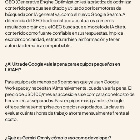
GEO (Generative Engine Optimization) es la práctica de optimizar 
contenido para que sea citado y utilizado por los motores de 
búsqueda con IA generativa, como el nuevo Google Search. A 
diferencia del SEO tradicional que apunta a los primeros 
resultados orgánicos, el GEO busca que el modelo de IA cite tu 
contenido como fuente confiable en sus respuestas. Implica 
escribir con claridad, estructurar bien la información y tener 
autoridad temática comprobable.
¿AI Ultra de Google vale la pena para equipos pequeños en 
LATAM?
Para equipos de menos de 5 personas que ya usan Google 
Workspace y necesitan IA intensivamente, puede valer la pena. El 
precio de USD 100/mes es accesible si se compara con el costo de 
herramientas separadas. Para equipos más grandes, Google 
ofrece planes enterprise con precios negociados. La clave es 
evaluar cuántas horas de trabajo ahorra mensualmente frente al 
costo.
¿Qué es Gemini Omni y cómo lo uso como developer?