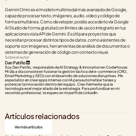
Gemini Omni es el modelo multimodal más avanzado de Google, 
capaz de procesar texto, imágenes, audio, video y código de 
forma simultánea. Como developer, podés accederlo vía Google 
AI Studio de forma gratuita (con límites de uso) o integrarlo en tus 
aplicaciones vía la API de Gemini. Es útil para proyectos que 
necesitan procesar distintos tipos de datos, como asistentes de 
soporte con imágenes, herramientas de análisis de documentos o 
sistemas de generación de código con contexto visual.
Sobre el autor
Dan Patiño
Soy Dan Patiño, responsable de AI Strategy & Innovation en Coderhouse. 
Mi día a día consiste en fusionar la gestión táctica del e-commerce (CRO, 
Email Marketing y SEO) con el desarrollo de soluciones disruptivas. Me 
especializo en crear apps internas con IA para automatizar tareas y 
potenciar la innovación dentro del equipo. Creo fielmente que la 
tecnología es el mejor aliado de la estrategia. Para profundizar en mi 
recorrido profesional, te espero en mi perfil de LinkedIn.
Artículos relacionados
Ver más artículos