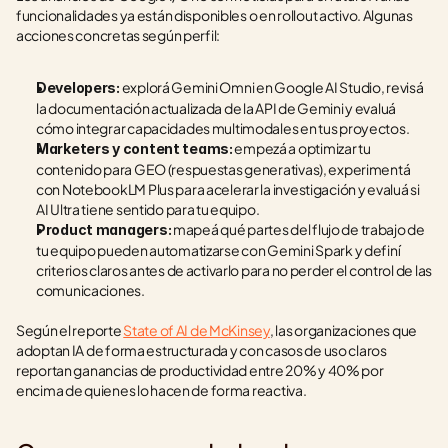
funcionalidades ya están disponibles o en rollout activo. Algunas 
acciones concretas según perfil:
 explorá Gemini Omni en Google AI Studio, revisá 
Developers:
la documentación actualizada de la API de Gemini y evaluá 
cómo integrar capacidades multimodales en tus proyectos.
 empezá a optimizar tu 
Marketers y content teams:
contenido para GEO (respuestas generativas), experimentá 
con NotebookLM Plus para acelerar la investigación y evaluá si 
AI Ultra tiene sentido para tu equipo.
 mapeá qué partes del flujo de trabajo de 
Product managers:
tu equipo pueden automatizarse con Gemini Spark y definí 
criterios claros antes de activarlo para no perder el control de las 
comunicaciones.
Según el reporte 
State of AI de McKinsey
, las organizaciones que 
adoptan IA de forma estructurada y con casos de uso claros 
reportan ganancias de productividad entre 20% y 40% por 
encima de quienes lo hacen de forma reactiva.