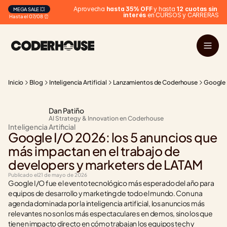
 Aprovecha 
hasta 35% OFF
 y hasta 
12 cuotas sin 
MEGA SALE 💥
interés
 en CURSOS y CARRERAS
Hasta el 07/08 ⏰
Inicio
Blog
Inteligencia Artificial
Lanzamientos de Coderhouse
Google I
Dan Patiño
AI Strategy & Innovation en Coderhouse
Inteligencia Artificial
Google I/O 2026: los 5 anuncios que 
más impactan en el trabajo de 
developers y marketers de LATAM
Publicado el
21 de mayo de 2026
Google I/O fue el evento tecnológico más esperado del año para 
equipos de desarrollo y marketing de todo el mundo. Con una 
agenda dominada por la inteligencia artificial, los anuncios más 
relevantes no son los más espectaculares en demos, sino los que 
tienen impacto directo en cómo trabajan los equipos tech y 