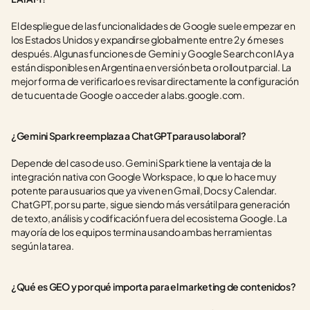
El despliegue de las funcionalidades de Google suele empezar en 
los Estados Unidos y expandirse globalmente entre 2 y 6 meses 
después. Algunas funciones de Gemini y Google Search con IA ya 
están disponibles en Argentina en versión beta o rollout parcial. La 
mejor forma de verificarlo es revisar directamente la configuración 
de tu cuenta de Google o acceder a labs.google.com.
¿Gemini Spark reemplaza a ChatGPT para uso laboral?
Depende del caso de uso. Gemini Spark tiene la ventaja de la 
integración nativa con Google Workspace, lo que lo hace muy 
potente para usuarios que ya viven en Gmail, Docs y Calendar. 
ChatGPT, por su parte, sigue siendo más versátil para generación 
de texto, análisis y codificación fuera del ecosistema Google. La 
mayoría de los equipos termina usando ambas herramientas 
según la tarea.
¿Qué es GEO y por qué importa para el marketing de contenidos?