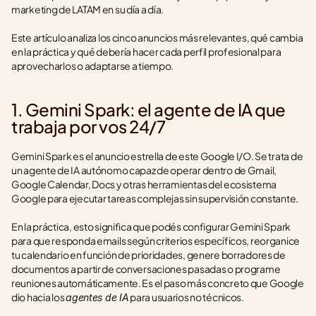
marketing de LATAM en su día a día.
Este artículo analiza los cinco anuncios más relevantes, qué cambia 
en la práctica y qué debería hacer cada perfil profesional para 
aprovecharlos o adaptarse a tiempo.
1. Gemini Spark: el agente de IA que 
trabaja por vos 24/7
Gemini Spark es el anuncio estrella de este Google I/O. Se trata de 
un agente de IA autónomo capaz de operar dentro de Gmail, 
Google Calendar, Docs y otras herramientas del ecosistema 
Google para ejecutar tareas complejas sin supervisión constante.
En la práctica, esto significa que podés configurar Gemini Spark 
para que responda emails según criterios específicos, reorganice 
tu calendario en función de prioridades, genere borradores de 
documentos a partir de conversaciones pasadas o programe 
reuniones automáticamente. Es el paso más concreto que Google 
dio hacia los 
 para usuarios no técnicos.
agentes de IA