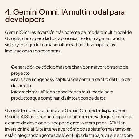
4. Gemini Omni: IA multimodal para 
developers
Gemini Omni es la versión más potente del modelo multimodal de 
Google, con capacidad para procesar texto, imágenes, audio, 
video y código de forma simultánea. Para developers, las 
implicaciones son concretas:
Generación de código más precisa y con mayor contexto de 
proyecto
Análisis de imágenes y capturas de pantalla dentro del flujo de 
desarrollo
Integración vía API con capacidades multimedia para 
productos que combinan distintos tipos de datos
Google también confirmó que Gemini Omni está disponible en 
Google AI Studio con una capa gratuita generosa, lo que lo pone al 
alcance de developers independientes y startups en LATAM sin 
inversión inicial. Si te interesa ver cómo otras plataformas también 
están integrando agentes de IA en flujos de trabajo, vale leer sobre 