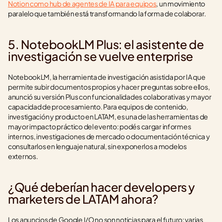
Notion como hub de agentes de IA para equipos
, un movimiento 
paralelo que también está transformando la forma de colaborar.
5. NotebookLM Plus: el asistente de 
investigación se vuelve enterprise
NotebookLM, la herramienta de investigación asistida por IA que 
permite subir documentos propios y hacer preguntas sobre ellos, 
anunció su versión Plus con funcionalidades colaborativas y mayor 
capacidad de procesamiento. Para equipos de contenido, 
investigación y producto en LATAM, es una de las herramientas de 
mayor impacto práctico del evento: podés cargar informes 
internos, investigaciones de mercado o documentación técnica y 
consultarlos en lenguaje natural, sin exponerlos a modelos 
externos.
¿Qué deberían hacer developers y 
marketers de LATAM ahora?
Los anuncios de Google I/O no son noticias para el futuro: varias 