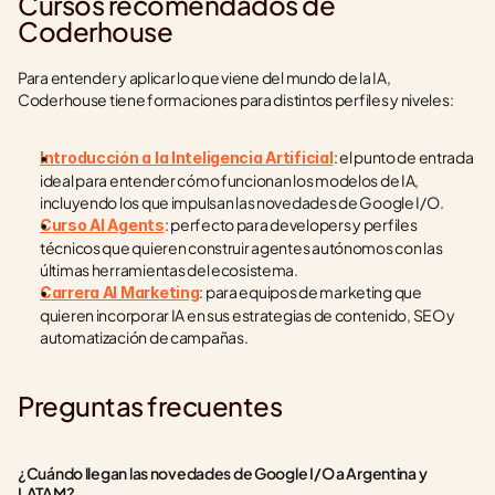
Cursos recomendados de 
Coderhouse
Para entender y aplicar lo que viene del mundo de la IA, 
Coderhouse tiene formaciones para distintos perfiles y niveles:
: el punto de entrada 
Introducción a la Inteligencia Artificial
ideal para entender cómo funcionan los modelos de IA, 
incluyendo los que impulsan las novedades de Google I/O.
: perfecto para developers y perfiles 
Curso AI Agents
técnicos que quieren construir agentes autónomos con las 
últimas herramientas del ecosistema.
: para equipos de marketing que 
Carrera AI Marketing
quieren incorporar IA en sus estrategias de contenido, SEO y 
automatización de campañas.
Preguntas frecuentes
¿Cuándo llegan las novedades de Google I/O a Argentina y 
LATAM?