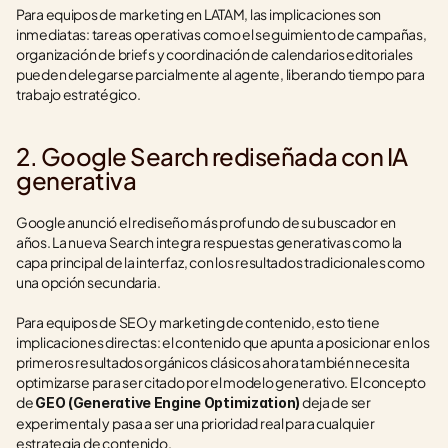
Para equipos de marketing en LATAM, las implicaciones son 
inmediatas: tareas operativas como el seguimiento de campañas, 
organización de briefs y coordinación de calendarios editoriales 
pueden delegarse parcialmente al agente, liberando tiempo para 
trabajo estratégico.
2. Google Search rediseñada con IA 
generativa
Google anunció el rediseño más profundo de su buscador en 
años. La nueva Search integra respuestas generativas como la 
capa principal de la interfaz, con los resultados tradicionales como 
una opción secundaria.
Para equipos de SEO y marketing de contenido, esto tiene 
implicaciones directas: el contenido que apunta a posicionar en los 
primeros resultados orgánicos clásicos ahora también necesita 
optimizarse para ser citado por el modelo generativo. El concepto 
de 
 deja de ser 
GEO (Generative Engine Optimization)
experimental y pasa a ser una prioridad real para cualquier 
estrategia de contenido.