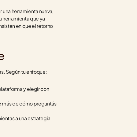
r una herramienta nueva, 
a herramienta que ya 
insisten en que el retorno 
e
las. Según tu enfoque:
lataforma y elegir con 
de más de cómo preguntás 
ientas a una estrategia 