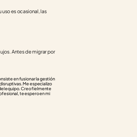
u uso es ocasional, las 
ujos. Antes de migrar por 
siste en fusionar la gestión 
isruptivas. Me especializo 
del equipo. Creo fielmente 
ofesional, te espero en mi 