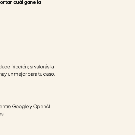
ortar cuál gane la 
 fricción; si valorás la 
ay un mejor para tu caso.
 entre Google y OpenAI 
os.