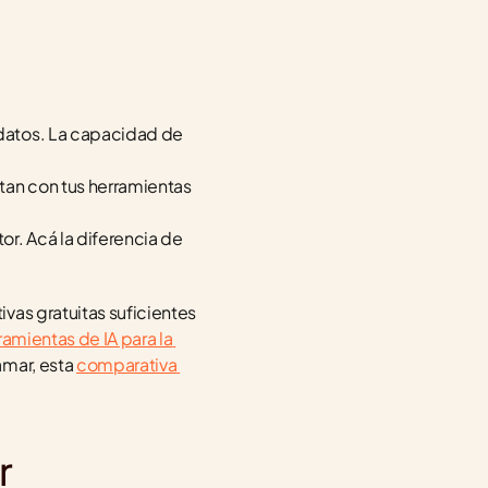
 datos. La capacidad de 
tan con tus herramientas 
or. Acá la diferencia de 
vas gratuitas suficientes 
ramientas de IA para la 
mar, esta 
comparativa 
r