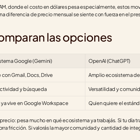
ATAM, donde el costo en dólares pesa especialmente, estos mo
a diferencia de precio mensual se siente con fuerza en el pr
omparan las opciones
stema Google (Gemini)
OpenAI (ChatGPT)
e con Gmail, Docs, Drive
Amplio ecosistema de
ctividad y búsqueda
Versatilidad y comuni
 ya vive en Google Workspace
Quien quiere el están
 precio: pesa mucho en qué ecosistema ya trabajás. Si tu día t
ra fricción. Si valorás la mayor comunidad y cantidad de integ