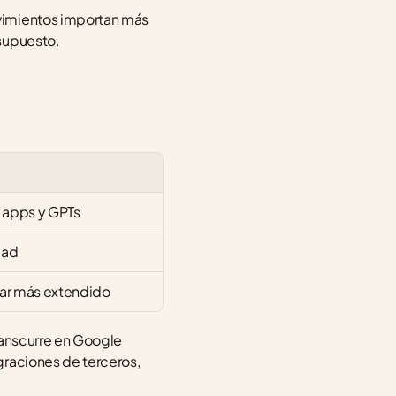
vimientos importan más 
esupuesto.
 apps y GPTs
dad
dar más extendido
ranscurre en Google 
raciones de terceros, 