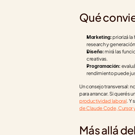
Qué convie
 priorizá 
Marketing:
research y generación
 mirá las func
Diseño:
creativas.
 evalu
Programación:
rendimiento puede just
Un consejo transversal: n
para arrancar. Si querés 
productividad laboral
. Y
de Claude Code, Cursor 
Más allá de