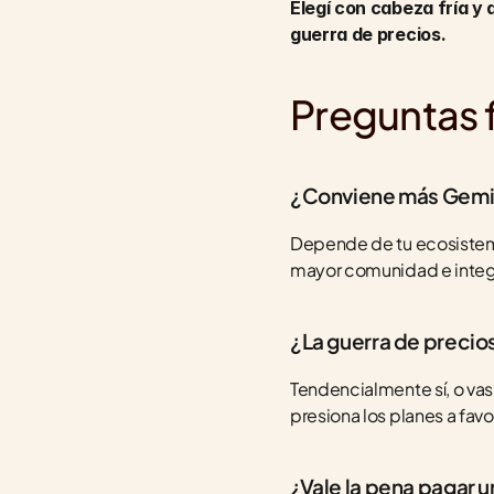
Elegí con cabeza fría y 
guerra de precios.
Preguntas 
¿Conviene más Gemi
Depende de tu ecosistema 
mayor comunidad e integr
¿La guerra de precio
Tendencialmente sí, o vas
presiona los planes a fav
¿Vale la pena pagar 