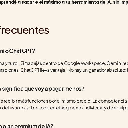
aprendé a sacarle el máximo a tu herramienta de IA, sin imp
frecuentes
ni o ChatGPT?
y tu rol. Si trabajás dentro de Google Workspace, Gemini reduce
aciones, ChatGPT lleva ventaja. No hay un ganador absoluto: h
s significa que voy a pagar menos?
 a recibir más funciones por el mismo precio. La competencia
or del usuario, sobre todo en el segmento individual y de equip
un plan premium de IA?