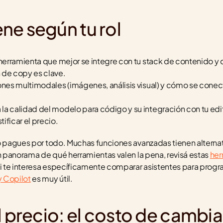
ne según tu rol
la herramienta que mejor se integre con tu stack de contenido y
 de copy es clave.
iones multimodales (imágenes, análisis visual) y cómo se conec
á la calidad del modelo para código y su integración con tu edit
ificar el precio.
o pagues por todo. Muchas funciones avanzadas tienen alternati
un panorama de qué herramientas valen la pena, revisá estas 
her
 si te interesa específicamente comparar asistentes para progra
y Copilot
 es muy útil.
l precio: el costo de cambia