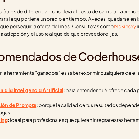
dólares de diferencia, considerá el costo de cambiar: aprende
nar al equipo tiene un precio en tiempo. A veces, quedarse en l
que perseguir la oferta del mes. Consultoras como 
McKinsey
 
a adopción y el uso real que de qué proveedor elijas.
comendados de Coderhous
 la herramienta "ganadora" es saber exprimir cualquiera de el
 para entender qué ofrece cada p
a la Inteligencia Artificial
:
 porque la calidad de tus resultados depen
ción de Prompts
:
agás.
 ideal para profesionales que quieren integrar estas herram
ting
: