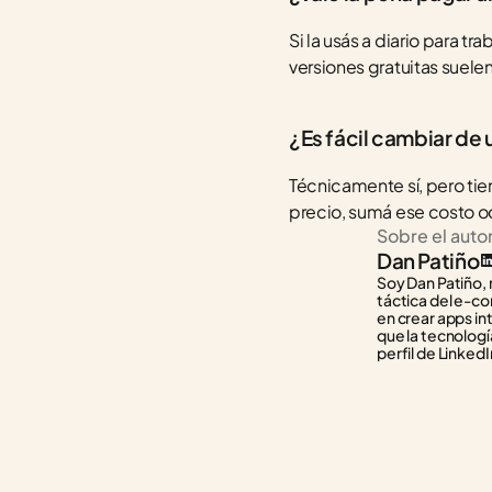
Si la usás a diario para tra
versiones gratuitas suelen
¿Es fácil cambiar de 
Técnicamente sí, pero tie
precio, sumá ese costo oc
Sobre el auto
Dan Patiño
Soy Dan Patiño, 
táctica del e-co
en crear apps in
que la tecnología
perfil de LinkedI