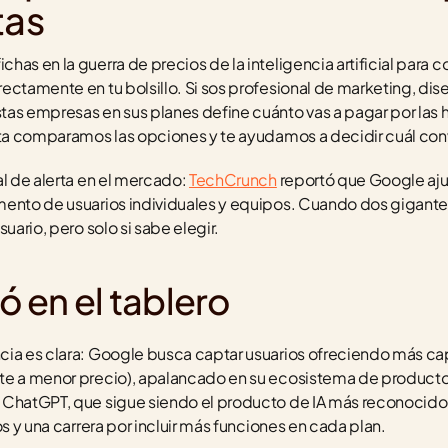
tas
as en la guerra de precios de la inteligencia artificial para c
ectamente en tu bolsillo. Si sos profesional de marketing, di
as empresas en sus planes define cuánto vas a pagar por las 
nota comparamos las opciones y te ayudamos a decidir cuál con
l de alerta en el mercado: 
TechCrunch
 reportó que Google aju
mento de usuarios individuales y equipos. Cuando dos gigantes
uario, pero solo si sabe elegir.
 en el tablero
cia es clara: Google busca captar usuarios ofreciendo más ca
te a menor precio), apalancado en su ecosistema de productos.
ChatGPT, que sigue siendo el producto de IA más reconocido. 
os y una carrera por incluir más funciones en cada plan.