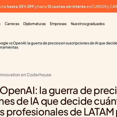
cha 
 y hasta 
 en CURSOS y CA
hasta 35% OFF
12 cuotas sin interés
s
Carreras
Diplomaturas
Empresas
Nuestros graduados
ogle vs OpenAI: la guerra de precios en suscripciones de IA que decid
rramientas
 Innovation en Coderhouse
OpenAI: la guerra de preci
nes de IA que decide cuánt
s profesionales de LATAM p