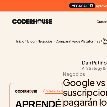
 Aprove
MEGA SALE 💥
Curso
Go
Inicio
Blog
Negocios
Comparativa de Plataformas
he
Dan Patiño
AI Strategy &
Negocios
Google vs 
suscripcio
TUTORIALES GRATUITOS
pagarán lo
APRENDÉ