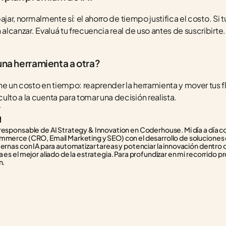
bajar, normalmente sí: el ahorro de tiempo justifica el costo. Si t
 alcanzar. Evaluá tu frecuencia real de uso antes de suscribirte.
una herramienta a otra?
ne un costo en tiempo: reaprender la herramienta y mover tus fl
ulto a la cuenta para tomar una decisión realista.
r
responsable de AI Strategy & Innovation en Coderhouse. Mi día a día con
mmerce (CRO, Email Marketing y SEO) con el desarrollo de soluciones d
ternas con IA para automatizar tareas y potenciar la innovación dentro 
 es el mejor aliado de la estrategia. Para profundizar en mi recorrido pr
n.