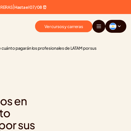
RRERAS
|
Hasta el 07/08 ⏰
Ver cursos y carreras
e cuánto pagarán los profesionales de LATAM por sus 
os en 
o 
or sus 