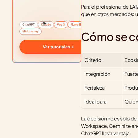
Para el profesional de L
que en otros mercados: un
ChatGPT
Claude
Veo 3
Nano Banana
Cómo se c
Midjourney
Ver tutoriales
Criterio
Ecosi
Integración
Fuert
Fortaleza
Produ
Ideal para
Quien
La decisión no es solo de
Workspace, Gemini te ahor
ChatGPT lleva ventaja.