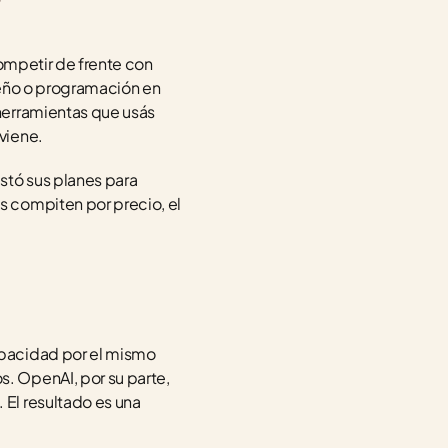
ompetir de frente con 
seño o programación en 
herramientas que usás 
viene.
stó sus planes para 
 compiten por precio, el 
pacidad por el mismo 
 OpenAI, por su parte, 
El resultado es una 