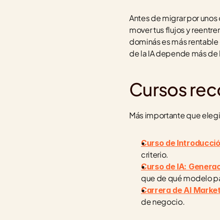
Antes de migrar por unos 
mover tus flujos y reentre
dominás es más rentable 
de la IA depende más de l
Cursos re
Más importante que elegir
Curso de Introducción 
criterio.
Curso de IA: Genera
que de qué modelo p
Carrera de AI Marke
de negocio.