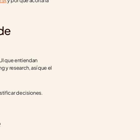
 IA
 y por qué acorta la 
de 
UI que entiendan 
 y research, así que el 
tificar decisiones.
 