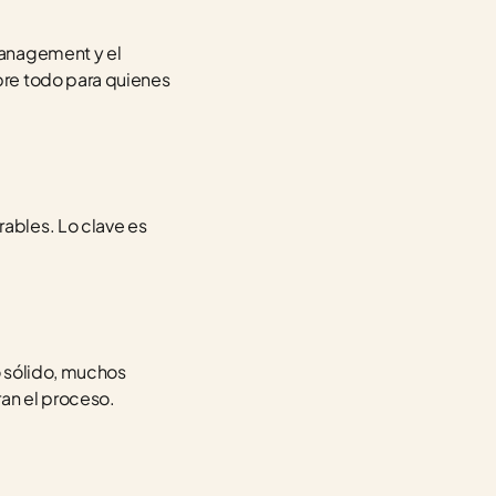
anagement y el 
re todo para quienes 
bles. Lo clave es 
 sólido, muchos 
an el proceso.