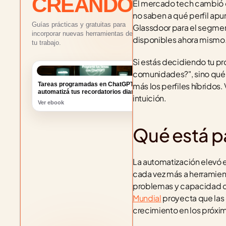
CREANDO
El mercado tech cambió de 
no saben a qué perfil apun
Guías prácticas y gratuitas para
Glassdoor para el segmen
incorporar nuevas herramientas de IA a
disponibles ahora mismo
tu trabajo.
Si estás decidiendo tu pr
Tareas programadas en ChatGPT:
comunidades?", sino qué 
automatizá tus recordatorios diarios
más los perfiles híbridos.
Ver ebook
intuición.
Qué está p
La automatización elevó el
cada vez más a herramienta
problemas y capacidad de
Mundial
 proyecta que las
crecimiento en los próxi