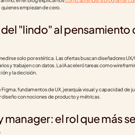
camino, en el blog explicamos 
cómo aprender a programar con
a quienes empiezan de cero.
del "lindo" al pensamiento 
 medirse solo por estética. Las ofertas buscan diseñadores UX/
ios y trabajen con datos. La IA aceleró tareas como wireframing
ción y la decisión.
 Figma, fundamentos de UX, jerarquía visual y capacidad de jus
 diseño con nociones de producto y métricas.
manager: el rol que más se
ó