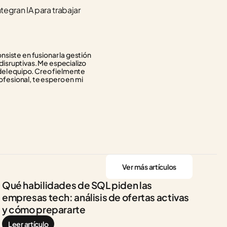
egran IA para trabajar 
siste en fusionar la gestión 
isruptivas. Me especializo 
del equipo. Creo fielmente 
ofesional, te espero en mi 
Ver más artículos
Qué habilidades de SQL piden las 
empresas tech: análisis de ofertas activas 
y cómo prepararte
Leer artículo