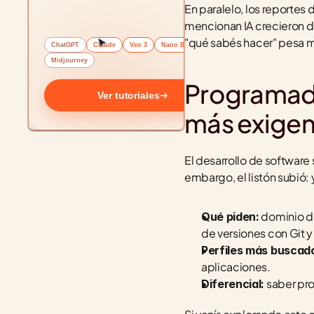
En paralelo, los reportes 
mencionan IA crecieron de 
"qué sabés hacer" pesa má
ChatGPT
Claude
Veo 3
Nano Banana
Midjourney
Programador
Ver tutoriales
más exigen
El desarrollo de software
embargo, el listón subió: y
 dominio d
Qué piden:
de versiones con Git 
Perfiles más buscad
aplicaciones.
 saber pr
Diferencial: