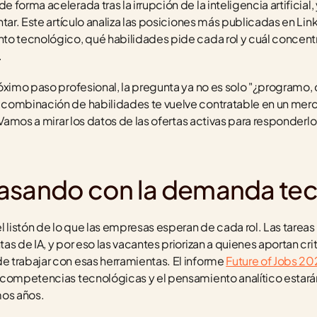
forma acelerada tras la irrupción de la inteligencia artificial
tar. Este artículo analiza las posiciones más publicadas en Lin
to tecnológico, qué habilidades pide cada rol y cuál concent
.
óximo paso profesional, la pregunta ya no es solo "¿programo, 
combinación de habilidades te vuelve contratable en un merc
 Vamos a mirar los datos de las ofertas activas para responderlo
asando con la demanda te
 listón de lo que las empresas esperan de cada rol. Las tareas 
s de IA, y por eso las vacantes priorizan a quienes aportan crit
 trabajar con esas herramientas. El informe 
Future of Jobs 20
 competencias tecnológicas y el pensamiento analítico estarán
mos años.