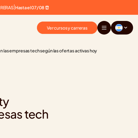
RRERAS
|
Hasta el 07/08 ⏰
Ver cursos y carreras
 las empresas tech según las ofertas activas hoy
y 
sas tech 