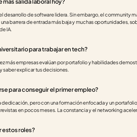
e más salida laboral hoy?
el desarrollo de software lidera. Sin embargo, el community m
n una barrera de entrada más baja y muchas oportunidades, sob
de IA.
niversitario para trabajar en tech?
ez más empresas evalúan por portafolio y habilidades demostra
y saber explicar tus decisiones.
se para conseguir el primer empleo?
a dedicación, pero con una formación enfocada y un portafolio
evistas en pocos meses. La constancia y el networking aceler
r estos roles?