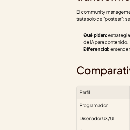
El community management s
trata solo de "postear": 
 estrategi
Qué piden:
de IA para contenido.
 entender
Diferencial:
Comparativa
Perfil
Programador
Diseñador UX/UI