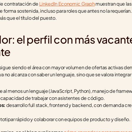
de contratación de 
LinkedIn Economic Graph
 muestran que las
forma sostenida, incluso para roles que antes no la requerían. L
s que el título del puesto.
: el perfil con más vacante
te
 sigue siendo el área con mayor volumen de ofertas activas dent
a no alcanza con saber un lenguaje, sino que se valora integrar I
e al menos un lenguaje (JavaScript, Python), manejo de framew
y capacidad de trabajar con asistentes de código.
 desarrollo full stack, frontend y backend, con demanda cre
os:
ototipar rápido y colaborar con equipos de producto y diseño.