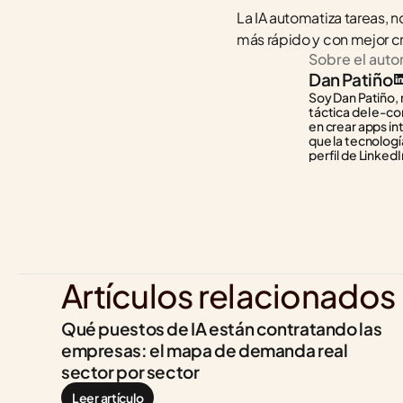
La IA automatiza tareas, n
más rápido y con mejor c
Sobre el auto
Dan Patiño
Soy Dan Patiño, 
táctica del e-co
en crear apps in
que la tecnología
perfil de LinkedI
Artículos relacionados
Qué puestos de IA están contratando las 
empresas: el mapa de demanda real 
sector por sector
Leer artículo