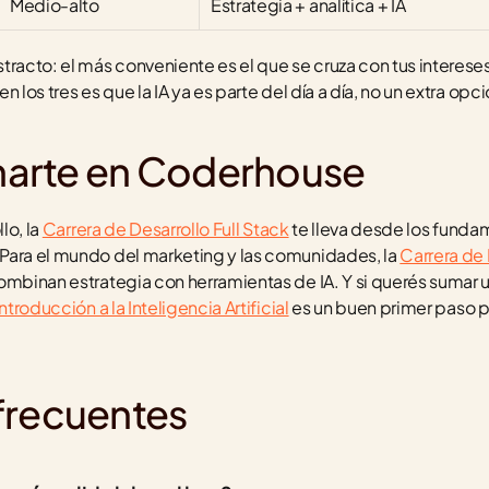
Medio-alto
Estrategia + analítica + IA
tracto: el más conveniente es el que se cruza con tus interese
 los tres es que la IA ya es parte del día a día, no un extra opci
arte en Coderhouse
lo, la 
Carrera de Desarrollo Full Stack
 te lleva desde los fundam
Para el mundo del marketing y las comunidades, la 
Carrera de 
ombinan estrategia con herramientas de IA. Y si querés sumar u
ntroducción a la Inteligencia Artificial
 es un buen primer paso pa
frecuentes