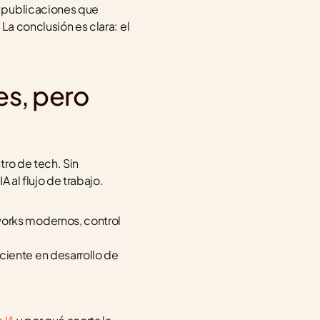
 publicaciones que 
a conclusión es clara: el 
s, pero 
ro de tech. Sin 
A al flujo de trabajo.
orks modernos, control 
ciente en desarrollo de 