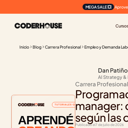
 Aprove
MEGA SALE 💥
Curso
Inicio
Blog
Carrera Profesional
Empleo y Demanda Lab
Dan Patiño
AI Strategy &
Carrera Profesiona
Programad
manager: q
TUTORIALES GRATUITOS
según las 
APRENDÉ
Publicado el
7 de julio de 2026