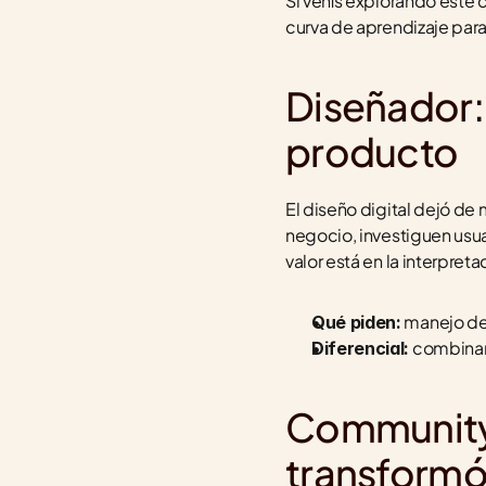
Si venís explorando este 
curva de aprendizaje par
Diseñador: 
producto
El diseño digital dejó de
negocio, investiguen usuar
valor está en la interpreta
 manejo de
Qué piden:
 combinar
Diferencial:
Community 
transform