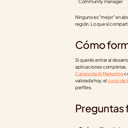
Community manager
Ninguno es "mejor" en abs
región. Lo que sí comparten
Cómo form
Si querés entrar al desarrol
aplicaciones completas. 
Carrera de AI Marketing
 c
valorada hoy, el 
curso de I
perfiles.
Preguntas 