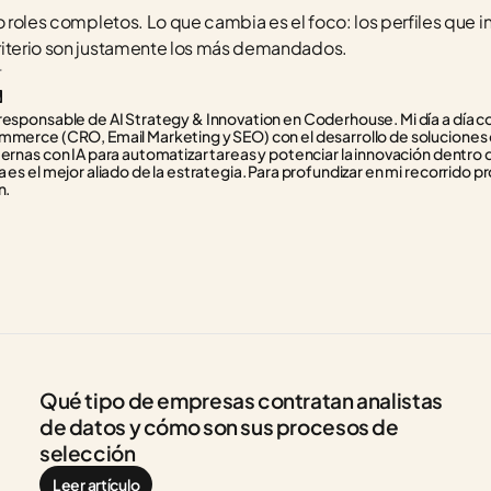
o roles completos. Lo que cambia es el foco: los perfiles que int
riterio son justamente los más demandados.
r
responsable de AI Strategy & Innovation en Coderhouse. Mi día a día con
mmerce (CRO, Email Marketing y SEO) con el desarrollo de soluciones d
ternas con IA para automatizar tareas y potenciar la innovación dentro 
 es el mejor aliado de la estrategia. Para profundizar en mi recorrido pr
n.
Qué tipo de empresas contratan analistas 
de datos y cómo son sus procesos de 
selección
Leer artículo