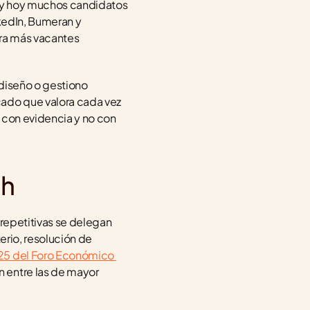
, y hoy muchos candidatos 
kedIn, Bumeran y 
ra más vacantes 
diseño o gestiono 
ado que valora cada vez 
 con evidencia y no con 
ch
repetitivas se delegan 
erio, resolución de 
25 del Foro Económico 
 entre las de mayor 