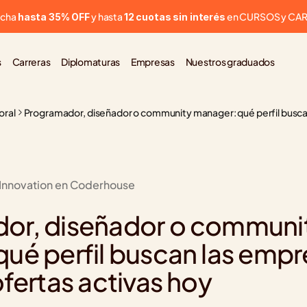
cha 
 y hasta 
 en CURSOS y CA
hasta 35% OFF
12 cuotas sin interés
s
Carreras
Diplomaturas
Empresas
Nuestros graduados
oral
Programador, diseñador o community manager: qué perfil buscan
 Innovation en Coderhouse
l
or, diseñador o communit
ué perfil buscan las empre
ofertas activas hoy