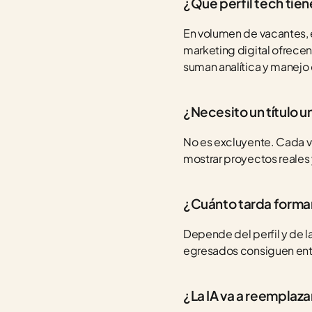
¿Qué perfil tech tien
En volumen de vacantes, 
marketing digital ofrece
suman analítica y manejo 
¿Necesito un título u
No es excluyente. Cada v
mostrar proyectos reales 
¿Cuánto tarda formar
Depende del perfil y de l
egresados consiguen entr
¿La IA va a reemplaza