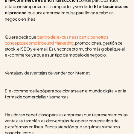
 donde participan dos 
El e-commerce es una transacción
eslabones importantes: comprador y vendedor
El e-business es 
que una empresa impulsa para llevar a cabo un 
el proceso 
negocio en línea
Quiere decir que 
dentro del e-business participan otros 
conceptos como Inbound Marketing
, promociones, gestión de 
stock, el SEO y el email. Es un concepto mucho más global que el 
e-commerce ya que es un tipo de modelo de negocio. 
Ventajas y desventajas de vender por internet
El e-commerce llegó para posicionarse en el mundo digital y en la 
forma de comercializar las marcas. 
Ha sido tan beneficioso para las empresas que te presentamos las 
ventajas y también las desventajas de operar con este tipo de 
plataformas en línea. Presta atención que seguimos sumando 
conocimientos: