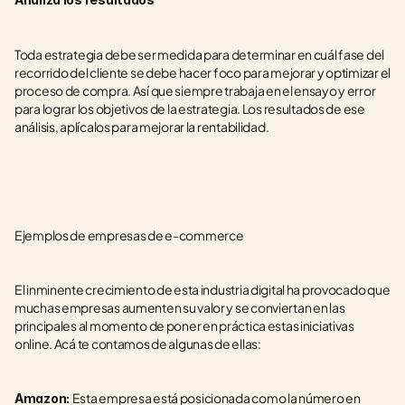
Toda estrategia debe ser medida para determinar en cuál fase del 
recorrido del cliente se debe hacer foco para mejorar y optimizar el 
proceso de compra. Así que siempre trabaja en el ensayo y error 
para lograr los objetivos de la estrategia. Los resultados de ese 
análisis, aplícalos para mejorar la rentabilidad.
Ejemplos de empresas de e-commerce
El inminente crecimiento de esta industria digital ha provocado que 
muchas empresas aumenten su valor y se conviertan en las 
principales al momento de poner en práctica estas iniciativas 
online. Acá te contamos de algunas de ellas:
Esta empresa está posicionada como la número en 
Amazon: 