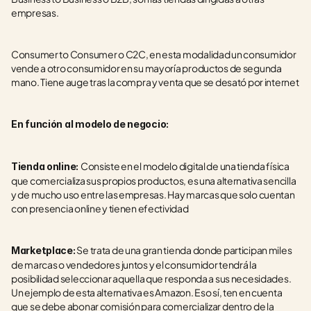
empresas.
Consumer to Consumer o C2C, en esta modalidad un consumidor 
vende a otro consumidor en su mayoría productos de segunda 
mano. Tiene auge tras la compra y venta que se desató por internet
En función al modelo de negocio: 
Consiste en el modelo digital de una tienda física 
Tienda online: 
que comercializa sus propios productos, es una alternativa sencilla 
y de mucho uso entre las empresas. Hay marcas que solo cuentan 
con presencia online y tienen efectividad
 Se trata de una gran tienda donde participan miles 
Marketplace:
de marcas o vendedores juntos y el consumidor tendrá la 
posibilidad seleccionar aquella que responda a sus necesidades. 
Un ejemplo de esta alternativa es Amazon. Eso sí, ten en cuenta 
que se debe abonar comisión para comercializar dentro de la 