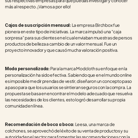
sus respectivas empresas para que puedas investigar y conocer 
más al respecto. ¡Vamos a por ello!
La empresa Birchbox fue 
Cajas de suscripción mensual: 
pionera en este tipo de iniciativas. La marca impulsó una “caja 
sorpresa” para sus clientes en el cual enviaban muestras de persos 
productos de belleza a cambio de un valor mensual. Fue un 
proyecto innovador y que causó mucha valoración positiva.
Para la marca Modcloth su enfoque en la 
Moda personalizada: 
personalización ha sido efectiva. Sabiendo que en el mundo online 
es imposible medir prendas de vestir, diseñaron un concepto paso 
a paso para que los usuarios se sintieran seguros con la compra. La 
propuesta se basa en encontrar el modelo adecuado que resuelva 
las necesidades de los clientes, esto logró desarrollar su propia 
comunidad en línea. 
Leesa, una marca de 
Recomendación de boca a boca: 
colchones, se aprovechó del éxito de su venta de productos y su 
autoridad en el sector para fomentar las recomendaciones con la 