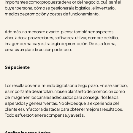
importantes como: propuesta de valor del negocio, cuál será el 
buyer persona, cómo se gestionará la logística, el inventario, 
medios de promoción y costes de funcionamiento. 
Además, no menos relevante, piensa también en aspectos 
vinculados a proveedores, software a utilizar, nombre del sitio, 
imagen de marca y estrategia de promoción. De esta forma, 
crearás un plan de acción poderoso.
Sé paciente
Los resultados en el mundo digital son a largo plazo. En ese sentido, 
es importante desarrollar un buen plan tanto de promoción como 
de imagen en los canales adecuados para conseguir los leads 
esperados y generar ventas. No olvides que la experiencia del 
cliente es un factor a destacar para obtener mejores resultados. 
Todo esfuerzo tiene recompensa, ya verás.
Analiza los resultados 