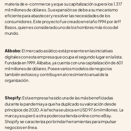
materia de e-commerce ya que su capitalización supera los 1.317 
mil millones de dólares. Su expansión se debe a su mecanismo 
eficiente para abastecer y resolver las necesidades de los 
consumidores. Este proyecto fue creado en el año 1994 por Jeff 
Bezos, quien es considerado uno de los hombres más ricos del 
mundo.
El mercado asiático está presente en las iniciativas 
Alibaba: 
digitales con esta empresa que ocupa el segundo lugar en la lista. 
Fundada en 1999, Alibaba, ya cuenta con una capitalización de 601 
mil millones de dólares. Posee varios modelos de negocios 
también exitosos y contribuyen al crecimiento anual de la 
organización.
Esta empresa ha sido una de las más beneficiadas 
Shopify: 
durante la pandemia ya que ha duplicado su valoración desde 
principios de 2020. A la fecha se ubica en USD 97.6 mil millones. La 
marca ya superó a otra poderosa tienda online como eBay. 
Shopify se caracteriza por brindar herramientas para impulsar 
negocios en línea.