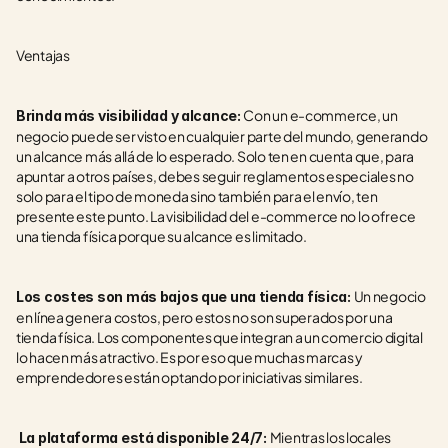
Ventajas
Con un e-commerce, un 
Brinda más visibilidad y alcance: 
negocio puede ser visto en cualquier parte del mundo, generando 
un alcance más allá de lo esperado. Solo ten en cuenta que, para 
apuntar a otros países, debes seguir reglamentos especiales no 
solo para el tipo de moneda sino también para el envío, ten 
presente este punto. La visibilidad del e-commerce no lo ofrece 
una tienda física porque su alcance es limitado.
Un negocio 
Los costes son más bajos que una tienda física: 
en línea genera costos, pero estos no son superados por una 
tienda física. Los componentes que integran a un comercio digital 
lo hacen más atractivo. Es por eso que muchas marcas y 
emprendedores están optando por iniciativas similares.
Mientras los locales 
 La plataforma está disponible 24/7: 