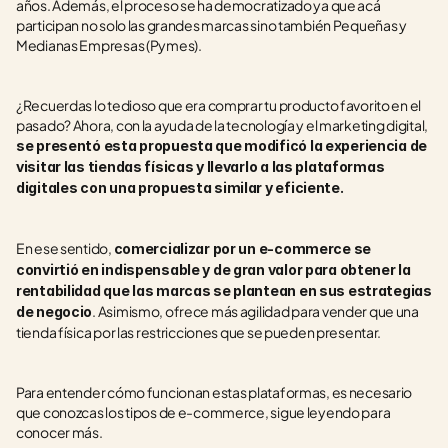
años. Además, el proceso se ha democratizado ya que acá 
participan no solo las grandes marcas sino también Pequeñas y 
Medianas Empresas (Pymes).
¿Recuerdas lo tedioso que era comprar tu producto favorito en el 
pasado? Ahora, con la ayuda de la tecnología y el marketing digital, 
se presentó esta propuesta que modificó la experiencia de 
visitar las tiendas físicas y llevarlo a las plataformas 
digitales con una propuesta similar y eficiente.
En ese sentido, 
comercializar por un e-commerce se 
convirtió en indispensable y de gran valor para obtener la 
rentabilidad que las marcas se plantean en sus estrategias 
. Asimismo, ofrece más agilidad para vender que una 
de negocio
tienda física por las restricciones que se pueden presentar.
Para entender cómo funcionan estas plataformas, es necesario 
que conozcas los tipos de e-commerce, sigue leyendo para 
conocer más. 