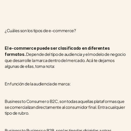
¿Cuáles son los tipos de e-commerce?
El e-commerce puede ser clasificado en diferentes 
 Depende del tipo de audiencia y el modelo de negocio 
formatos.
que desarrolle la marca dentro del mercado. Acá te dejamos 
algunas de ellas, toma nota:
En función de la audiencia de marca:
Business to Consumer o B2C, son todas aquellas plataformas que 
se comercializan directamente al consumidor final. Entra cualquier 
tipo de rubro.
Business to Business o B2B, son las tiendas dirigidas a otras 