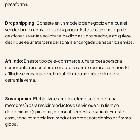
plataforma. 
Consiste en un modelo de negocio en el cual el 
Dropshipping: 
vendedor no cuenta con stock propio. Este solo se encarga de 
gestionar la venta y solicitar el pedido a su proveedor, esto quiere 
decir que es una tercera persona la encargada de hacer los envíos. 
En este tipo de e-commerce, una tercera persona 
Afiliado: 
comercializa productos o servicios a cambio de una comisión. El 
afiliado se encarga de referir al cliente a un enlace donde se 
cerrará la venta.
El objetivo es que los clientes compren una 
Suscripción: 
membresía para recibir productos o servicios en un tiempo 
determinado (quincenal, mensual, semestral o anual). En este 
caso, no se comercializan productos por separado sino de forma 
global. 