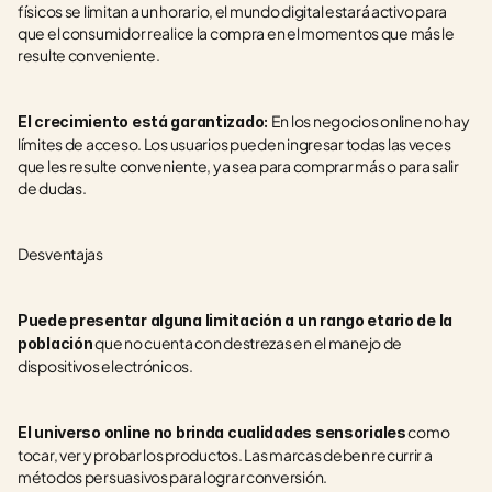
físicos se limitan a un horario, el mundo digital estará activo para 
que el consumidor realice la compra en el momentos que más le 
resulte conveniente. 
En los negocios online no hay 
El crecimiento está garantizado: 
límites de acceso. Los usuarios pueden ingresar todas las veces 
que les resulte conveniente, ya sea para comprar más o para salir 
de dudas.
Desventajas
Puede presentar alguna limitación a un rango etario de la 
 que no cuenta con destrezas en el manejo de 
población
dispositivos electrónicos.
 como 
El universo online no brinda cualidades sensoriales
tocar, ver y probar los productos. Las marcas deben recurrir a 
métodos persuasivos para lograr conversión.