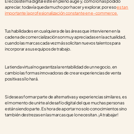
El ecosistema digital esté en pleno auge y, como lo has podido 
apreciar, todavía queda mucho por hacer y explorar, por eso 
es tan 
importante la profesionalización constante en e-commerce.
Tus habilidades en cualquiera de las áreas que intervienen en la 
cadena de comercialización son muy apreciadas en la actualidad, 
cuando las marcas cada vez más solicitan nuevos talentos para 
incorporar a sus equipos de trabajo.
La tienda virtual no garantiza la rentabilidad de un negocio, en 
cambio las formas innovadoras de crear experiencias de venta 
positivas sí lo hará.
Si deseas formar parte de alternativas y experiencias similares, es 
el momento de unirte al desafío digital del que muchas personas 
están siendo parte. Es hora de aportar no solo conocimientos sino 
también destrezas en las marcas que lo necesitan. ¡A trabajar!