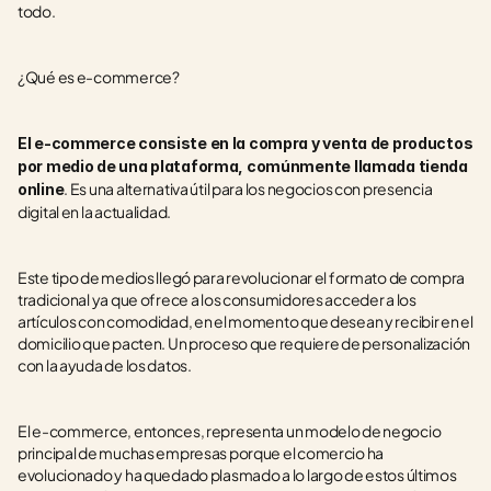
todo. 
¿Qué es e-commerce?
El e-commerce consiste en la compra y venta de productos 
por medio de una plataforma, comúnmente llamada tienda 
. Es una alternativa útil para los negocios con presencia 
online
digital en la actualidad.  
Este tipo de medios llegó para revolucionar el formato de compra 
tradicional ya que ofrece a los consumidores acceder a los 
artículos con comodidad, en el momento que desean y recibir en el 
domicilio que pacten. Un proceso que requiere de personalización 
con la ayuda de los datos. 
El e-commerce, entonces, representa un modelo de negocio 
principal de muchas empresas porque el comercio ha 
evolucionado y ha quedado plasmado a lo largo de estos últimos 