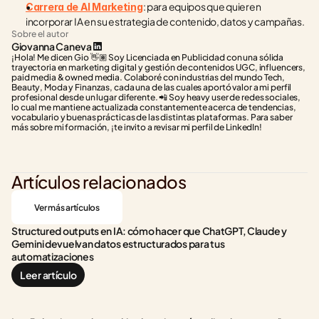
: para equipos que quieren 
Carrera de AI Marketing
incorporar IA en su estrategia de contenido, datos y campañas.
Sobre el autor
Giovanna Caneva
¡Hola! Me dicen Gio 👋🏽 Soy Licenciada en Publicidad con una sólida 
trayectoria en marketing digital y gestión de contenidos UGC, influencers, 
paid media & owned media. Colaboré con industrias del mundo Tech, 
Beauty, Moda y Finanzas, cada una de las cuales aportó valor a mi perfil 
profesional desde un lugar diferente. 📲 Soy heavy user de redes sociales, 
lo cual me mantiene actualizada constantemente acerca de tendencias, 
vocabulario y buenas prácticas de las distintas plataformas. Para saber 
más sobre mi formación, ¡te invito a revisar mi perfil de LinkedIn!
Artículos relacionados
Ver más artículos
Structured outputs en IA: cómo hacer que ChatGPT, Claude y 
Gemini devuelvan datos estructurados para tus 
automatizaciones
Leer artículo