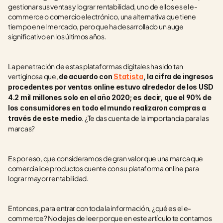
gestionar sus ventas y lograr rentabilidad, uno de ellos es el e-
commerce o comercio electrónico, una alternativa que tiene 
tiempo en el mercado, pero que ha desarrollado un auge 
significativo en los últimos años.
La penetración de estas plataformas digitales ha sido tan 
vertiginosa que, 
de acuerdo con 
Statista
, la cifra de ingresos 
procedentes por ventas online estuvo alrededor de los USD 
4.2 mil millones solo en el año 2020; es decir, que el 90% de 
los consumidores en todo el mundo realizaron compras a 
. ¿Te das cuenta de la importancia para las 
través de este medio
marcas?
Es por eso, que consideramos de gran valor que una marca que 
comercialice productos cuente con su plataforma online para 
lograr mayor rentabilidad. 
Entonces, para entrar con toda la información, ¿qué es el e-
commerce? No dejes de leer porque en este artículo te contamos 