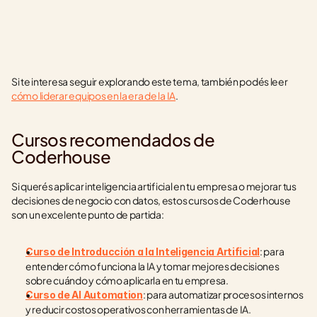
Si te interesa seguir explorando este tema, también podés leer 
cómo liderar equipos en la era de la IA
.
Cursos recomendados de 
Coderhouse
Si querés aplicar inteligencia artificial en tu empresa o mejorar tus 
decisiones de negocio con datos, estos cursos de Coderhouse 
son un excelente punto de partida:
: para 
Curso de Introducción a la Inteligencia Artificial
entender cómo funciona la IA y tomar mejores decisiones 
sobre cuándo y cómo aplicarla en tu empresa.
: para automatizar procesos internos 
Curso de AI Automation
y reducir costos operativos con herramientas de IA.