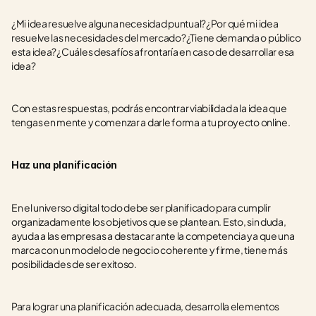
¿Mi idea resuelve alguna necesidad puntual?¿Por qué mi idea 
resuelve las necesidades del mercado?¿Tiene demanda o público 
esta idea?¿Cuáles desafíos afrontaría en caso de desarrollar esa 
idea?
Con estas respuestas, podrás encontrar viabilidad a la idea que 
tengas en mente y comenzar a darle forma a tu proyecto online.
Haz una planificación
En el universo digital todo debe ser planificado para cumplir 
organizadamente los objetivos que se plantean. Esto, sin duda, 
ayuda a las empresas a destacar ante la competencia ya que una 
marca con un modelo de negocio coherente y firme, tiene más 
posibilidades de ser exitoso.
Para lograr una planificación adecuada, desarrolla elementos 