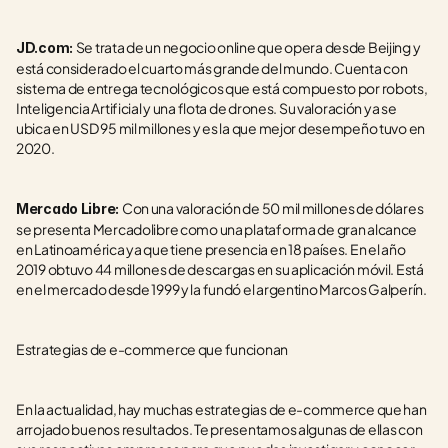
Se trata de un negocio online que opera desde Beijing y 
JD.com: 
está considerado el cuarto más grande del mundo. Cuenta con 
sistema de entrega tecnológicos que está compuesto por robots, 
Inteligencia Artificial y una flota de drones. Su valoración ya se 
ubica en USD 95 mil millones y es la que mejor desempeño tuvo en 
2020. 
Con una valoración de 50 mil millones de dólares 
Mercado Libre: 
se presenta Mercadolibre como una plataforma de gran alcance 
en Latinoamérica ya que tiene presencia en 18 países. En el año 
2019 obtuvo 44 millones de descargas en su aplicación móvil. Está 
en el mercado desde 1999 y la fundó el argentino Marcos Galperín.
Estrategias de e-commerce que funcionan
En la actualidad, hay muchas estrategias de e-commerce que han 
arrojado buenos resultados. Te presentamos algunas de ellas con 