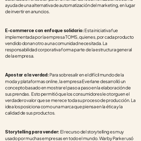
ayuda de una alternativa de automatización del marketing, en lugar 
de invertir en anuncios.
Esta iniciativa fue 
E-commerce con enfoque solidario: 
implementada por la empresa TOMS, quienes, por cada producto 
vendido donan otro a una comunidad necesitada. La 
responsabilidad corporativa forma parte de la estructura general 
de la empresa.
Para sobresalir en el difícil mundo de la 
Apostar a la verdad: 
moda y plataformas online, la empresa Everlane desarrolló un 
concepto basado en mostrar el paso a paso en la elaboración de 
sus prendas.  Esto permitió que los consumidores le otorguen el 
verdadero valor que se merece toda su proceso de producción. La 
idea los posiciona como una marca que piensa en la ética y la 
calidad de sus productos. 
El recurso del storytelling es muy 
Storytelling para vender: 
usado por muchas empresas en todo el mundo. Warby Parker usó 