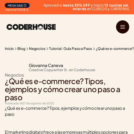
 Aprovecha 
hasta 35% OFF
 y hasta 
12 cuotas sin 
MEGA SALE 💥
interés
 en CURSOS y CARRERAS
Hasta el 07/08 ⏰
Inicio
Blog
Negocios
Tutorial: Guía Paso a Paso
¿Qué es e-commerce? T
Giovanna Caneva
Creative Copywriter Sr. en Coderhouse
Negocios
¿Qué es e-commerce? Tipos, 
ejemplos y cómo crear uno paso a 
paso
Publicado el
27 de agosto de 2022
¿Qué es e-commerce? Tipos, ejemplos y cómo crear uno paso a 
paso
El marketing digital ofrece a las empresas múltiples opciones para 