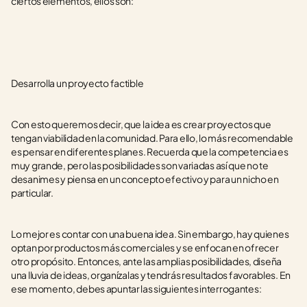
ciertos elementos, ellos son:
Desarrolla un proyecto factible
Con esto queremos decir, que la idea es crear proyectos que 
tengan viabilidad en la comunidad. Para ello, lo más recomendable 
es pensar en diferentes planes. Recuerda que la competencia es 
muy grande, pero las posibilidades son variadas así que no te 
desanimes y piensa en un concepto efectivo y para un nicho en 
particular.
Lo mejor es contar con una buena idea. Sin embargo, hay quienes 
optan por productos más comerciales y se enfocan en ofrecer 
otro propósito. Entonces, ante las amplias posibilidades, diseña 
una lluvia de ideas, organízalas y tendrás resultados favorables. En 
ese momento, debes apuntar las siguientes interrogantes: 