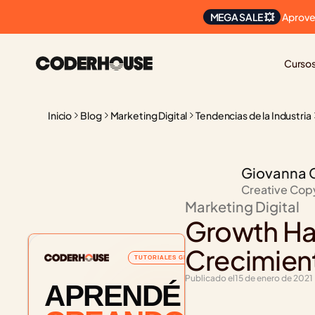
 Aprove
MEGA SALE 💥
Curso
Inicio
Blog
Marketing Digital
Tendencias de la Industria
Giovanna 
Creative Cop
Marketing Digital
Growth Hac
Crecimien
TUTORIALES GRATUITOS
Publicado el
15 de enero de 2021
APRENDÉ