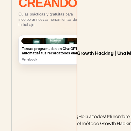
CREANDO
Guías prácticas y gratuitas para
incorporar nuevas herramientas de IA a
tu trabajo.
Tareas programadas en ChatGPT:
automatizá tus recordatorios diarios
Ver ebook
Growth Hacking | Una M
¡Hola a todos! Mi nombre 
el método Growth Hacking 