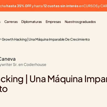
cha 
 y hasta 
 en CURSOS y CA
hasta 35% OFF
12 cuotas sin interés
s
Carreras
Diplomaturas
Empresas
Nuestros graduados
Growth Hacking | Una Máquina Imparable De Crecimiento
Caneva
ywriter Sr. en Coderhouse
king | Una Máquina Impar
to