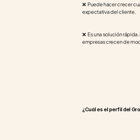
❌  Puede hacer crecer cua
expectativa del cliente.
❌  Es una solución rápida.
empresas crecen de modo
¿Cuál es el perfil del G