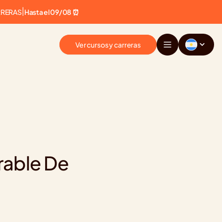
RRERAS
|
Hasta el 09/08 ⏰
Ver cursos y carreras
able De 