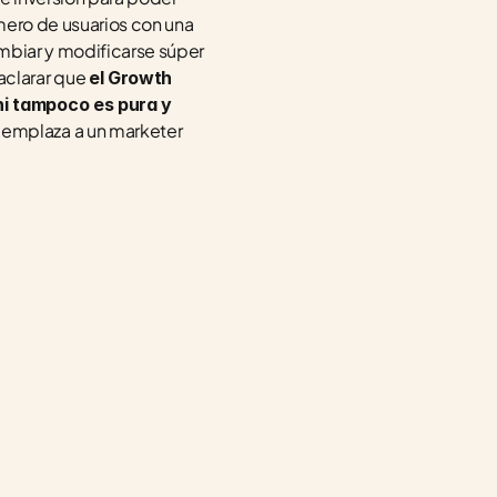
mero de usuarios con una 
mbiar y modificarse súper 
clarar que 
el Growth 
i tampoco es pura y 
emplaza a un marketer 