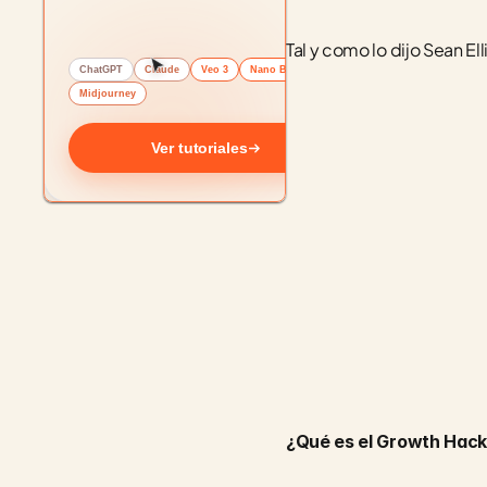
Tal y como lo dijo Sean Ell
ChatGPT
Claude
Veo 3
Nano Banana
Midjourney
Ver tutoriales
¿Qué es el Growth Hack