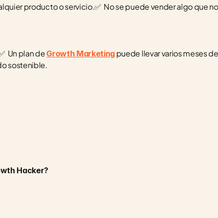
lquier producto o servicio.✅  No se puede vender algo que no
✅  Un plan de 
 puede llevar varios meses de
Growth Marketing
 sostenible. 
rowth Hacker?