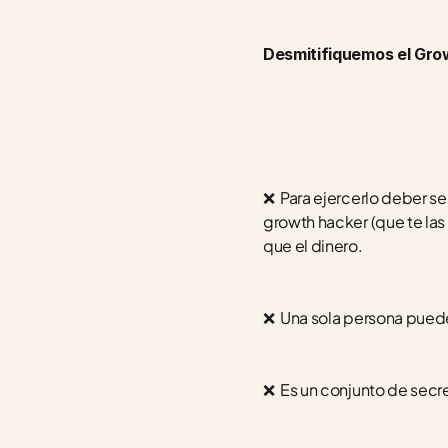
Desmitifiquemos el Gro
❌  Para ejercerlo deber se
growth hacker (que te las 
que el dinero.
❌  Una sola persona puede
❌  Es un conjunto de secr