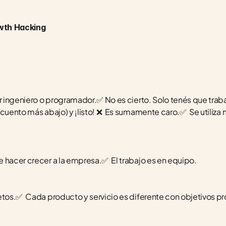
wth Hacking
r ingeniero o programador.✅ No es cierto. Solo tenés que trabaj
cuento más abajo) y ¡listo! ❌  Es sumamente caro.✅  Se utiliza 
 hacer crecer a la empresa.✅  El trabajo es en equipo.
etos.✅  Cada producto y servicio es diferente con objetivos pr