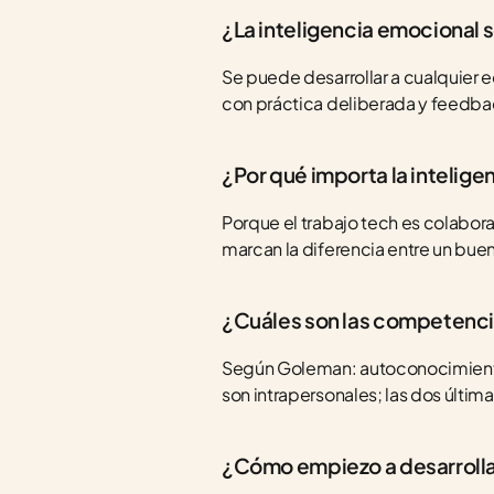
¿La inteligencia emocional 
Se puede desarrollar a cualquier 
con práctica deliberada y feedba
¿Por qué importa la intelig
Porque el trabajo tech es colaborat
marcan la diferencia entre un buen
¿Cuáles son las competencia
Según Goleman: autoconocimiento, 
son intrapersonales; las dos última
¿Cómo empiezo a desarrolla