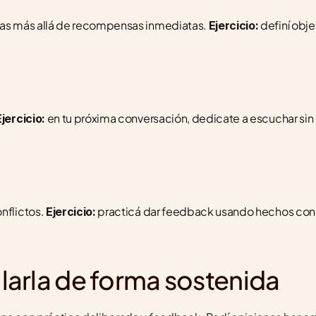
tas más allá de recompensas inmediatas. 
 definí obj
Ejercicio:
 en tu próxima conversación, dedicate a escuchar sin i
Ejercicio:
nflictos. 
 practicá dar feedback usando hechos conc
Ejercicio:
arla de forma sostenida