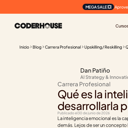
 Aprove
MEGA SALE 💥
Curso
Inicio
Blog
Carrera Profesional
Upskilling / Reskilling
Q
Dan Patiño
AI Strategy & Innovat
Carrera Profesional
Qué es la inte
desarrollarla 
Publicado el
30 de junio de 2026
La inteligencia emocional es la ca
demás. Lejos de ser un concepto bl