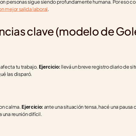
 con personas sigue siendo profundamente humana. Por eso conv
on mejor salida laboral
.
ncias clave (modelo de Go
fecta tu trabajo. 
 llevá un breve registro diario de si
Ejercicio:
ué las disparó.
on calma. 
 ante una situación tensa, hacé una pausa d
Ejercicio:
una reunión difícil.