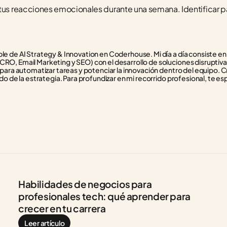
tus reacciones emocionales durante una semana. Identificar pa
e de AI Strategy & Innovation en Coderhouse. Mi día a día consiste en f
RO, Email Marketing y SEO) con el desarrollo de soluciones disruptivas
 para automatizar tareas y potenciar la innovación dentro del equipo. C
do de la estrategia. Para profundizar en mi recorrido profesional, te esp
Habilidades de negocios para 
profesionales tech: qué aprender para 
crecer en tu carrera
Leer artículo