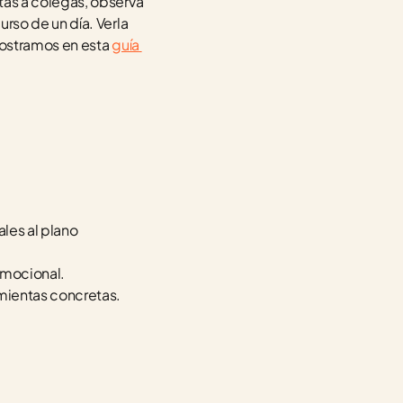
as a colegas, observá 
so de un día. Verla 
ostramos en esta 
guía 
les al plano 
emocional.
amientas concretas.