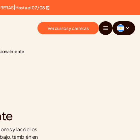
RRERAS
|
Hasta el 07/08 ⏰
Ver cursos y carreras
esionalmente
 
nte
nes y las de los 
bajo, también en 