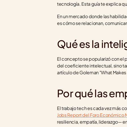
tecnología. Esta guía te explica q
En un mercado donde las habilidad
es cómo se relacionan, comunican y
Qué es la inte
El concepto se popularizó con el 
del coeficiente intelectual, sin
artículo de Goleman "What Makes a
Por qué las emp
El trabajo tech es cada vez más c
Jobs Report del Foro Económico 
resiliencia, empatía, liderazgo— e