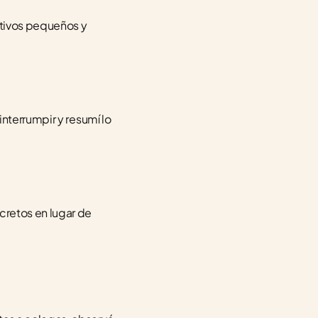
etivos pequeños y 
nterrumpir y resumí lo 
retos en lugar de 