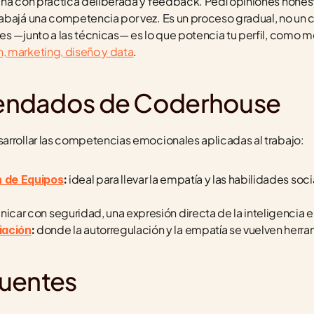
ena con práctica deliberada y feedback. Pedí opiniones honest
bajá una competencia por vez. Es un proceso gradual, no un cur
es —junto a las técnicas— es lo que potencia tu perfil, como m
, marketing, diseño y data
.
endados de Coderhouse
arrollar las competencias emocionales aplicadas al trabajo:
 ideal para llevar la empatía y las habilidades socia
n de Equipos
:
nicar con seguridad, una expresión directa de la inteligencia 
 donde la autorregulación y la empatía se vuelven herr
iación
:
cuentes