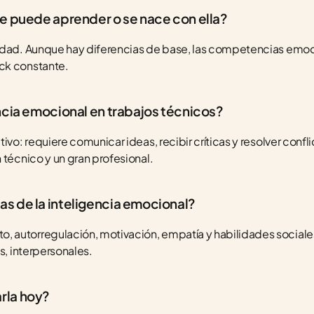
se puede aprender o se nace con ella?
edad. Aunque hay diferencias de base, las competencias emoc
ck constante.
encia emocional en trabajos técnicos?
ivo: requiere comunicar ideas, recibir críticas y resolver confli
 técnico y un gran profesional.
s de la inteligencia emocional?
autorregulación, motivación, empatía y habilidades sociales.
s, interpersonales.
rla hoy?