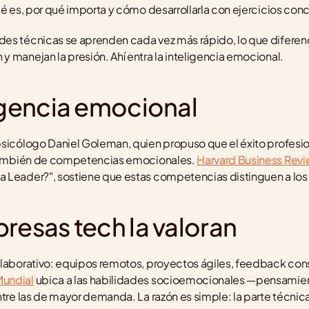
ué es, por qué importa y cómo desarrollarla con ejercicios con
es técnicas se aprenden cada vez más rápido, lo que diferenci
 manejan la presión. Ahí entra la inteligencia emocional.
ligencia emocional
psicólogo Daniel Goleman, quien propuso que el éxito profesi
o también de competencias emocionales. 
Harvard Business Rev
 Leader?", sostiene que estas competencias distinguen a los 
resas tech la valoran
olaborativo: equipos remotos, proyectos ágiles, feedback cons
Mundial
 ubica a las habilidades socioemocionales —pensamiento
ntre las de mayor demanda. La razón es simple: la parte técnica 