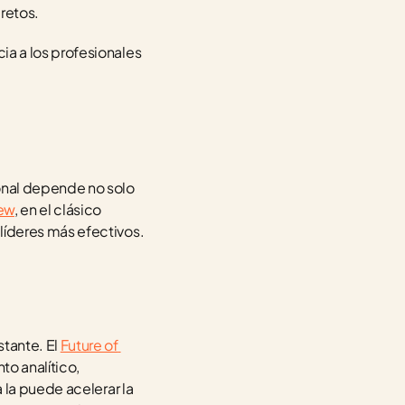
cretos.
a a los profesionales 
onal depende no solo 
iew
, en el clásico 
líderes más efectivos.
tante. El 
Future of 
 analítico, 
la puede acelerar la 