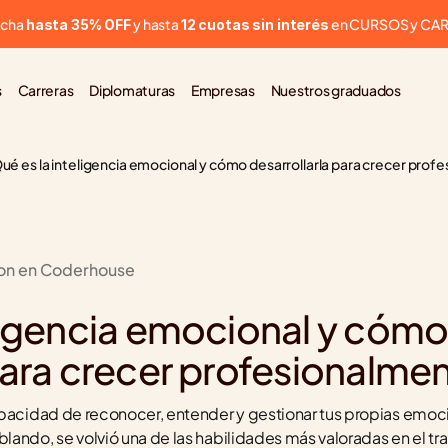
cha 
 y hasta 
 en CURSOS y CA
hasta 35% OFF
12 cuotas sin interés
s
Carreras
Diplomaturas
Empresas
Nuestros graduados
ué es la inteligencia emocional y cómo desarrollarla para crecer prof
ion en Coderhouse
ligencia emocional y cómo
para crecer profesionalme
pacidad de reconocer, entender y gestionar tus propias emocio
ando, se volvió una de las habilidades más valoradas en el tra