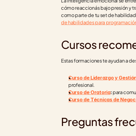
La inteligencia emocional se entr
cómo reaccionás bajo presión y tra
como parte de tu set de habilidad
de habilidades para programación
Cursos recom
Estas formaciones te ayudan a des
Curso de Liderazgo y Gestió
profesional.
 para comu
Curso de Oratoria
:
Curso de Técnicas de Negoc
Preguntas fre