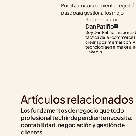
Por el autoconocimiento: registrá 
paso para gestionarlos mejor.
Sobre el autor
Dan Patiño
Soy Dan Patiño, responsabl
táctica del e-commerce (C
crear apps internas con IA
tecnología es el mejor alia
LinkedIn.
Artículos relacionados
Los fundamentos de negocio que todo 
profesional tech independiente necesita: 
contabilidad, negociación y gestión de 
clientes