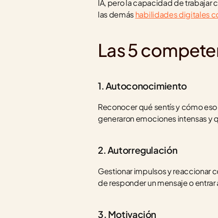
IA, pero la capacidad de trabajar
las demás 
habilidades digitales c
Las 5 compete
1. Autoconocimiento
Reconocer qué sentís y cómo eso a
generaron emociones intensas y q
2. Autorregulación
Gestionar impulsos y reaccionar c
de responder un mensaje o entrar a 
3. Motivación