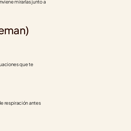
iene mirarlas junto a 
leman)
tuaciones que te 
e respiración antes 