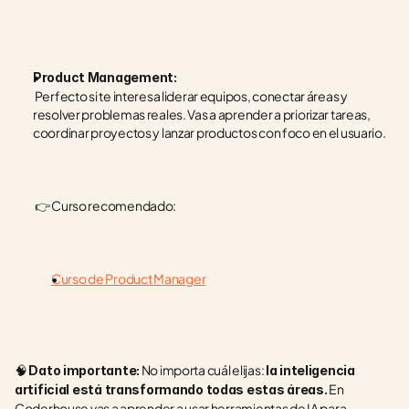
Product Management:
 Perfecto si te interesa liderar equipos, conectar áreas y 
resolver problemas reales. Vas a aprender a priorizar tareas, 
coordinar proyectos y lanzar productos con foco en el usuario.
 👉 Curso recomendado:
Curso de Product Manager
🧠 
 No importa cuál elijas: 
Dato importante:
la inteligencia 
 En 
artificial está transformando todas estas áreas.
Coderhouse vas a aprender a usar herramientas de IA para 