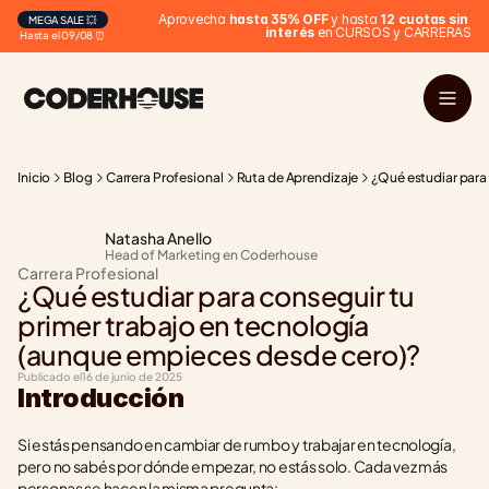
 Aprovecha 
hasta 35% OFF
 y hasta 
12 cuotas sin 
MEGA SALE 💥
interés
 en CURSOS y CARRERAS
Hasta el 09/08 ⏰
Inicio
Blog
Carrera Profesional
Ruta de Aprendizaje
¿Qué estudiar para
Natasha Anello
Head of Marketing en Coderhouse
Carrera Profesional
¿Qué estudiar para conseguir tu 
primer trabajo en tecnología 
(aunque empieces desde cero)?
Publicado el
16 de junio de 2025
Introducción
Si estás pensando en cambiar de rumbo y trabajar en tecnología, 
pero no sabés por dónde empezar, no estás solo. Cada vez más 
personas se hacen la misma pregunta: