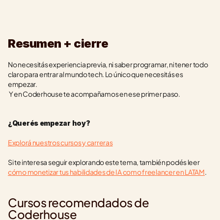
Resumen + cierre
No necesitás experiencia previa, ni saber programar, ni tener todo 
claro para entrar al mundo tech. Lo único que necesitás es 
empezar.
 Y en Coderhouse te acompañamos en ese primer paso.
¿Querés empezar hoy?
Explorá nuestros cursos y carreras
Si te interesa seguir explorando este tema, también podés leer 
cómo monetizar tus habilidades de IA como freelancer en LATAM
.
Cursos recomendados de 
Coderhouse