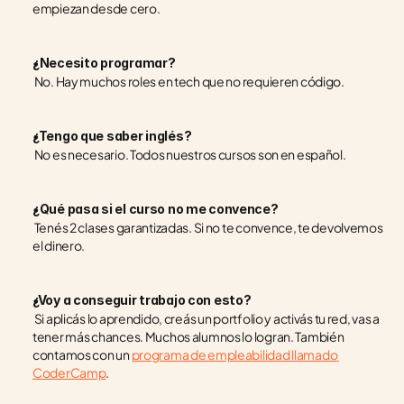
empiezan desde cero.
¿Necesito programar?
 No. Hay muchos roles en tech que no requieren código.
¿Tengo que saber inglés?
 No es necesario. Todos nuestros cursos son en español.
¿Qué pasa si el curso no me convence?
 Tenés 2 clases garantizadas. Si no te convence, te devolvemos 
el dinero.
¿Voy a conseguir trabajo con esto?
 Si aplicás lo aprendido, creás un portfolio y activás tu red, vas a 
tener más chances. Muchos alumnos lo logran. También 
contamos con un 
programa de empleabilidad llamado 
CoderCamp
.