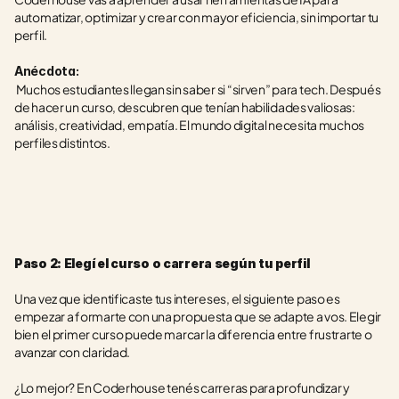
automatizar, optimizar y crear con mayor eficiencia, sin importar tu 
perfil.
Anécdota:
 Muchos estudiantes llegan sin saber si “sirven” para tech. Después 
de hacer un curso, descubren que tenían habilidades valiosas: 
análisis, creatividad, empatía. El mundo digital necesita muchos 
perfiles distintos.
Paso 2: Elegí el curso o carrera según tu perfil
Una vez que identificaste tus intereses, el siguiente paso es 
empezar a formarte con una propuesta que se adapte a vos. Elegir 
bien el primer curso puede marcar la diferencia entre frustrarte o 
avanzar con claridad.
¿Lo mejor? En Coderhouse tenés carreras para profundizar y 