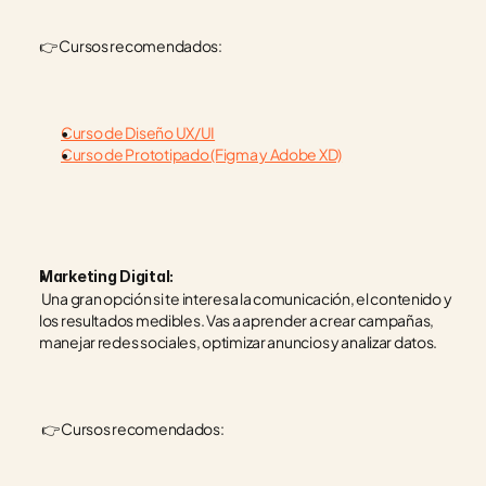
👉 Cursos recomendados:
Curso de Diseño UX/UI
Curso de Prototipado (Figma y Adobe XD)
Marketing Digital:
 Una gran opción si te interesa la comunicación, el contenido y 
los resultados medibles. Vas a aprender a crear campañas, 
manejar redes sociales, optimizar anuncios y analizar datos.
 👉 Cursos recomendados: