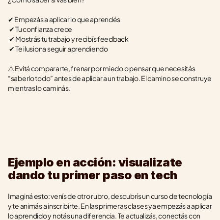
✔ Empezás a aplicar lo que aprendés
 ✔ Tu confianza crece
 ✔ Mostrás tu trabajo y recibís feedback
 ✔ Te ilusiona seguir aprendiendo
⚠️ Evitá compararte, frenar por miedo o pensar que necesitás 
“saberlo todo” antes de aplicar a un trabajo. El camino se construye 
mientras lo caminás.
Ejemplo en acción: visualizate 
dando tu primer paso en tech
Imaginá esto: venís de otro rubro, descubrís un curso de tecnología 
y te animás a inscribirte. En las primeras clases ya empezás a aplicar 
lo aprendido y notás una diferencia. Te actualizás, conectás con 