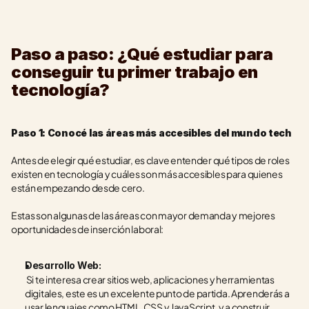
Paso a paso: ¿Qué estudiar para 
conseguir tu primer trabajo en 
tecnología?
Paso 1: Conocé las áreas más accesibles del mundo tech
Antes de elegir qué estudiar, es clave entender qué tipos de roles 
existen en tecnología y cuáles son más accesibles para quienes 
están empezando desde cero.
Estas son algunas de las áreas con mayor demanda y mejores 
oportunidades de inserción laboral:
Desarrollo Web:
 Si te interesa crear sitios web, aplicaciones y herramientas 
digitales, este es un excelente punto de partida. Aprenderás a 
usar lenguajes como HTML, CSS y JavaScript, y a construir 