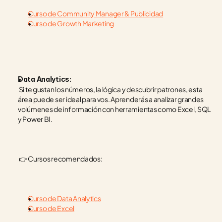
Curso de Community Manager & Publicidad
Curso de Growth Marketing
Data Analytics:
 Si te gustan los números, la lógica y descubrir patrones, esta 
área puede ser ideal para vos. Aprenderás a analizar grandes 
volúmenes de información con herramientas como Excel, SQL 
y Power BI.
 👉 Cursos recomendados:
Curso de Data Analytics
Curso de Excel