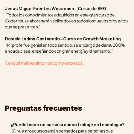
Jesús Miguel Fuentes Wissmann – Curso de SEO
 “Todos los conocimientos adquiridos en este gran curso de 
Coderhouse ahora serán aplicados en todos los nuevos proyectos 
que se presenten.”
Daniela Ladino Castañeda – Curso de Growth Marketing
 “Mi profe fue genial en todo sentido, se encargó de dar su 200% 
en cada clase, enseñando con gran energía y dinamismo.”
Conocé más testimonios como estos acá
. 
Preguntas frecuentes
¿Puedo hacer un curso si nunca trabajé en tecnología?
 Sí. Nuestros cursos están pensados para personas que 