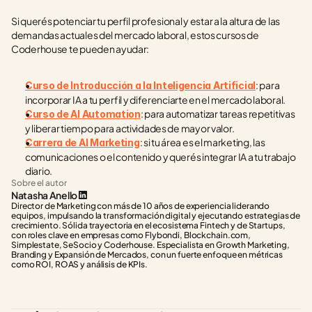
Si querés potenciar tu perfil profesional y estar a la altura de las 
demandas actuales del mercado laboral, estos cursos de 
Coderhouse te pueden ayudar:
: para 
Curso de Introducción a la Inteligencia Artificial
incorporar IA a tu perfil y diferenciarte en el mercado laboral.
: para automatizar tareas repetitivas 
Curso de AI Automation
y liberar tiempo para actividades de mayor valor.
: si tu área es el marketing, las 
Carrera de AI Marketing
comunicaciones o el contenido y querés integrar IA a tu trabajo 
diario.
Sobre el autor
Natasha Anello
Director de Marketing con más de 10 años de experiencia liderando 
equipos, impulsando la transformación digital y ejecutando estrategias de 
crecimiento. Sólida trayectoria en el ecosistema Fintech y de Startups, 
con roles clave en empresas como Flybondi, Blockchain.com, 
Simplestate, SeSocio y Coderhouse. Especialista en Growth Marketing, 
Branding y Expansión de Mercados, con un fuerte enfoque en métricas 
como ROI, ROAS y análisis de KPIs.