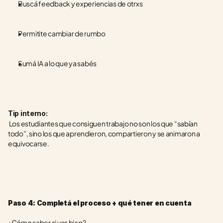
Buscá feedback y experiencias de otrxs
Permitite cambiar de rumbo
Sumá IA a lo que ya sabés
Tip interno:
 Los estudiantes que consiguen trabajo no son los que “sabían 
todo”, sino los que aprendieron, compartieron y se animaron a 
equivocarse.
Paso 4: Completá el proceso + qué tener en cuenta
¿Cómo saber si vas bien?