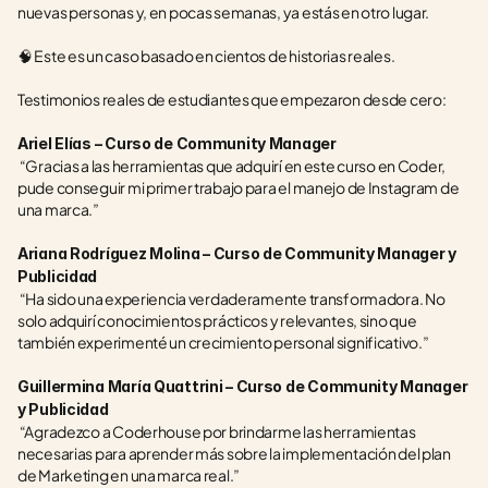
nuevas personas y, en pocas semanas, ya estás en otro lugar.
🧠 Este es un caso basado en cientos de historias reales.
Testimonios reales de estudiantes que empezaron desde cero:
Ariel Elías – Curso de Community Manager
 “Gracias a las herramientas que adquirí en este curso en Coder, 
pude conseguir mi primer trabajo para el manejo de Instagram de 
una marca.”
Ariana Rodríguez Molina – Curso de Community Manager y 
Publicidad
 “Ha sido una experiencia verdaderamente transformadora. No 
solo adquirí conocimientos prácticos y relevantes, sino que 
también experimenté un crecimiento personal significativo.”
Guillermina María Quattrini – Curso de Community Manager 
y Publicidad
 “Agradezco a Coderhouse por brindarme las herramientas 
necesarias para aprender más sobre la implementación del plan 
de Marketing en una marca real.”