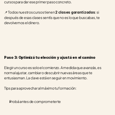
cursos para dar ese primer paso concreto.
📌 Todos nuestros cursos tienen 
: si 
2 clases garantizadas
después de esas clases sentís que no es lo que buscabas, te 
devolvemos el dinero.
Paso 3: Optimizá tu elección y ajustá en el camino
Elegir un curso es solo el comienzo. A medida que avanzás, es 
normal ajustar, cambiar o descubrir nuevas áreas que te 
entusiasman. La clave está en seguir en movimiento.
Tips para aprovechar al máximo tu formación:
Probá antes de comprometerte