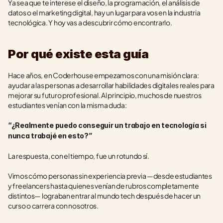
Ya sea que te interese el diseño, la programación, el análisis de 
datos o el marketing digital, hay un lugar para vos en la industria 
tecnológica. Y hoy vas a descubrir cómo encontrarlo.
Por qué existe esta guía
Hace años, en Coderhouse empezamos con una misión clara: 
ayudar a las personas a desarrollar habilidades digitales reales para 
mejorar su futuro profesional. Al principio, muchos de nuestros 
estudiantes venían con la misma duda:
“¿Realmente puedo conseguir un trabajo en tecnología si 
nunca trabajé en esto?”
La respuesta, con el tiempo, fue un rotundo sí.
Vimos cómo personas sin experiencia previa —desde estudiantes 
y freelancers hasta quienes venían de rubros completamente 
distintos— lograban entrar al mundo tech después de hacer un 
curso o carrera con nosotros.