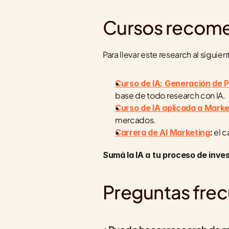
Cursos recom
Para llevar este research al siguie
Curso de IA: Generación de 
base de todo research con IA.
Curso de IA aplicada a Marke
mercados.
 el 
Carrera de AI Marketing
:
Sumá la IA a tu proceso de inve
Preguntas fre