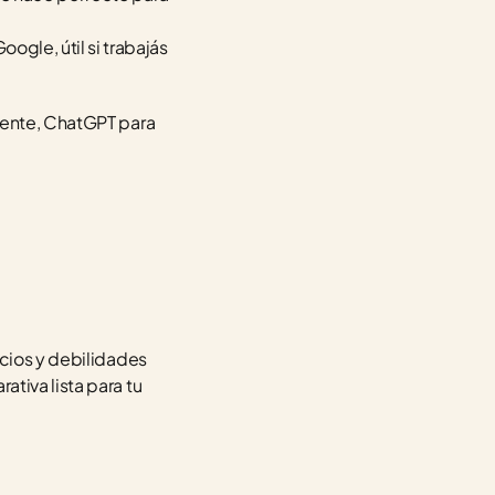
gle, útil si trabajás 
uente, ChatGPT para 
cios y debilidades 
tiva lista para tu 