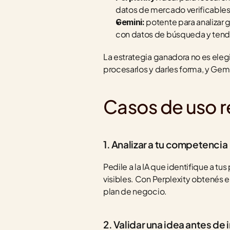
datos de mercado verificables
 potente para analizar 
Gemini:
con datos de búsqueda y tend
La estrategia ganadora no es elegi
procesarlos y darles forma, y Gemi
Casos de uso r
1. Analizar a tu competencia
Pedile a la IA que identifique a t
visibles. Con Perplexity obtenés e
plan de negocio.
2. Validar una idea antes de i