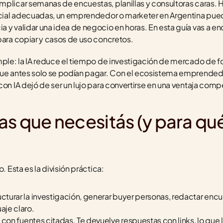
plicar semanas de encuestas, planillas y consultoras caras. Ho
ficial adecuadas, un emprendedor o marketer en Argentina puede
 y validar una idea de negocio en horas. En esta guía vas a enc
para copiar y casos de uso concretos.
mple: la IA reduce el tiempo de investigación de mercado de fo
que antes solo se podían pagar. Con el ecosistema emprendedo
con IA dejó de ser un lujo para convertirse en una ventaja compe
s que necesitás (y para qué 
. Esta es la división práctica:
ucturar la investigación, generar buyer personas, redactar encue
aje claro.
h con fuentes citadas. Te devuelve respuestas con links, lo que 