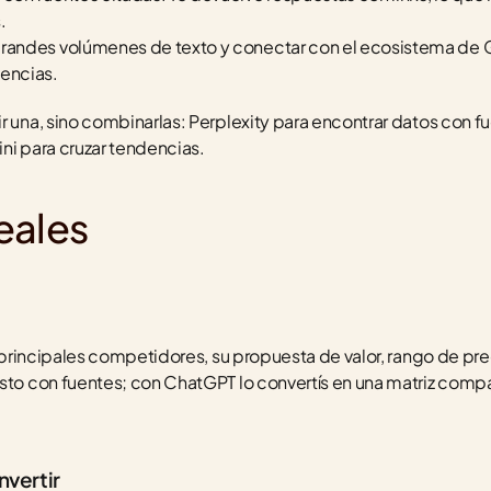
.
grandes volúmenes de texto y conectar con el ecosistema de Goo
encias.
r una, sino combinarlas: Perplexity para encontrar datos con f
ni para cruzar tendencias.
eales
us principales competidores, su propuesta de valor, rango de pre
sto con fuentes; con ChatGPT lo convertís en una matriz compara
nvertir