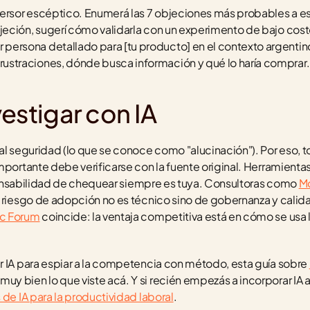
nversor escéptico. Enumerá las 7 objeciones más probables a es
bjeción, sugerí cómo validarla con un experimento de bajo cost
r persona detallado para [tu producto] en el contexto argentino
ustraciones, dónde busca información y qué lo haría comprar.
estigar con IA
al seguridad (lo que se conoce como "alucinación"). Por eso, t
mportante debe verificarse con la fuente original. Herramienta
esponsabilidad de chequear siempre es tuya. Consultoras como 
Mc
 riesgo de adopción no es técnico sino de gobernanza y calidad
ic Forum
 coincide: la ventaja competitiva está en cómo se usa la
r IA para espiar a la competencia con método, esta guía sobre 
y bien lo que viste acá. Y si recién empezás a incorporar IA a t
de IA para la productividad laboral
.