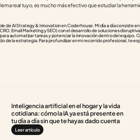
ema real tuyo, es mucho más efectivo que estudiar la herrami
e de AI Strategy & Innovation en Coderhouse. Mi día a día consiste en f
RO, Email Marketing y SEO) con el desarrollo de soluciones disruptivas
 para automatizar tareas y potenciar la innovación dentro del equipo. C
do de la estrategia. Para profundizar en mi recorrido profesional, te esp
Inteligencia artificial en el hogar y la vida 
cotidiana: cómo la IA ya está presente en 
tu día a día sin que te hayas dado cuenta
Leer artículo