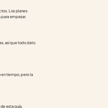
ctos. Los planes 
s para empezar.
s, así que todo dato 
 en tiempo, pero la 
de esta guía. 