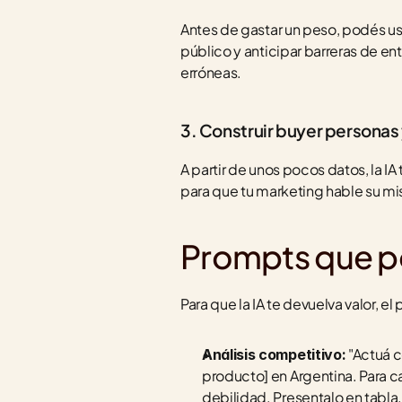
Antes de gastar un peso, podés us
público y anticipar barreras de ent
erróneas.
3. Construir buyer personas
A partir de unos pocos datos, la IA 
para que tu marketing hable su m
Prompts que p
Para que la IA te devuelva valor, e
 "Actuá 
Análisis competitivo:
producto] en Argentina. Para ca
debilidad. Presentalo en tabla.