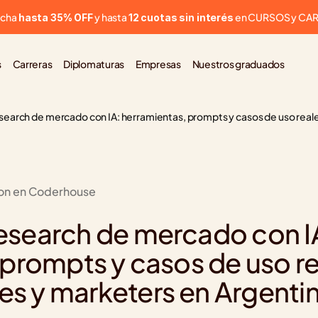
cha 
 y hasta 
 en CURSOS y CA
hasta 35% OFF
12 cuotas sin interés
s
Carreras
Diplomaturas
Empresas
Nuestros graduados
earch de mercado con IA: herramientas, prompts y casos de uso rea
ion en Coderhouse
search de mercado con IA
prompts y casos de uso re
 y marketers en Argenti