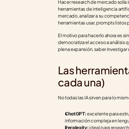
Hacer research de mercado solía im
herramientas de inteligencia arti
mercado, analizar a su competencia
herramientas usar, prompts listos 
El motivo para hacerlo ahora es si
democratiza el acceso a análisis 
plena expansión, saber investigar 
Las herramienta
cada una)
No todas las IA sirven para lo mismo
 excelente para estr
ChatGPT:
información compleja en lengu
 ideal para researc
Perplexity: