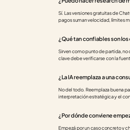
¿Puedo hacer research de m
Sí. Las versiones gratuitas de Cha
pagos suman velocidad, límites m
¿Qué tan confiables son los 
Sirven como punto de partida, no c
clave debe verificarse con la fuen
¿La IA reemplaza a una cons
No del todo. Reemplaza buena parte
interpretación estratégica y el con
¿Por dónde conviene empeza
Empezá por un caso concreto y chic