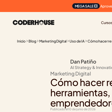
 Aprove
MEGA SALE 💥
Curso
Inicio
Blog
Marketing Digital
Uso de IA
Cómo hacer res
Dan Patiño
AI Strategy & Innovat
Marketing Digital
Cómo hacer re
herramientas, 
emprendedores
Publicado el
10 de junio de 2026