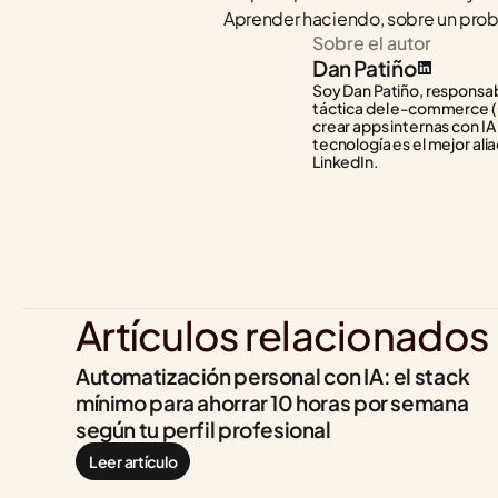
Aprender haciendo, sobre un probl
Sobre el autor
Dan Patiño
Soy Dan Patiño, responsabl
táctica del e-commerce (C
crear apps internas con IA
tecnología es el mejor alia
LinkedIn.
Artículos relacionados
Automatización personal con IA: el stack 
mínimo para ahorrar 10 horas por semana 
según tu perfil profesional
Leer artículo