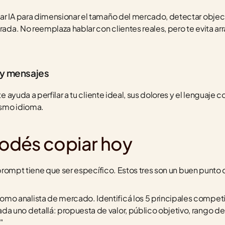
ar IA para dimensionar el tamaño del mercado, detectar objeci
rada. No reemplaza hablar con clientes reales, pero te evita arr
 y mensajes
te ayuda a perfilar a tu cliente ideal, sus dolores y el lenguaje 
ismo idioma.
odés copiar hoy
l prompt tiene que ser específico. Estos tres son un buen punto 
como analista de mercado. Identificá los 5 principales competi
da uno detallá: propuesta de valor, público objetivo, rango de 
"