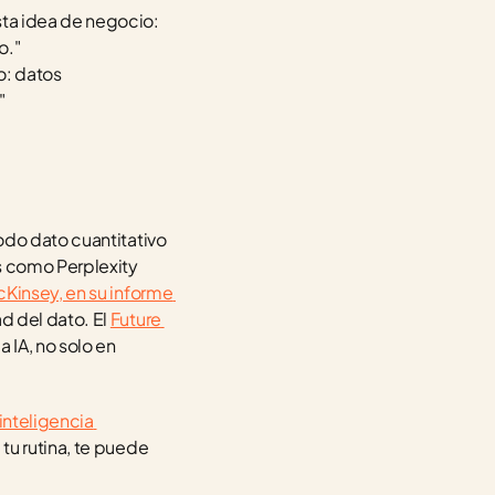
ta idea de negocio: 
o."
: datos 
"
odo dato cuantitativo 
s como Perplexity 
Kinsey, en su informe 
 del dato. El 
Future 
 IA, no solo en 
inteligencia 
u rutina, te puede 