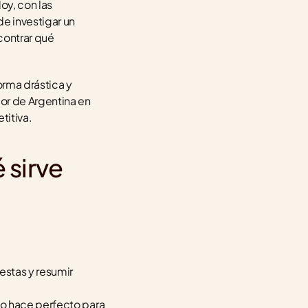
y, con las 
 investigar un 
ontrar qué 
rma drástica y 
r de Argentina en 
titiva.
sirve 
stas y resumir 
lo hace perfecto para 