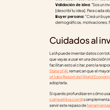
 "Sos un i
Validación de idea:
[describí tu idea]. Para cada o
 "Creá un buye
Buyer persona:
demográficos, motivaciones, fr
Cuidados al inv
La IA puede inventar datos con tot
que vayas a usar en una decisión i
facilitan esto al citar, pero la r
State of AI
, remarcan que el mayor
of Jobs Report del World Econom
adoptarla.
Si querés profundizar en cómo usa
competitiva con IA
 complementa mu
servir este repaso de 
herramientas 