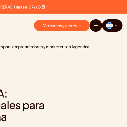
RRERAS
|
Hasta el 07/08 ⏰
Ver cursos y carreras
les para emprendedores y marketers en Argentina
: 
ales para 
na