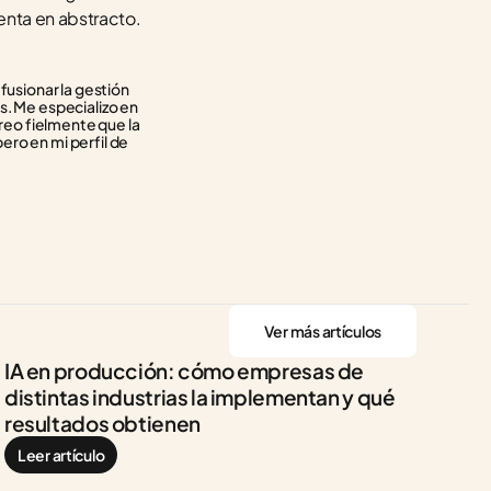
enta en abstracto.
usionar la gestión 
. Me especializo en 
reo fielmente que la 
ero en mi perfil de 
Ver más artículos
IA en producción: cómo empresas de 
distintas industrias la implementan y qué 
resultados obtienen
Leer artículo