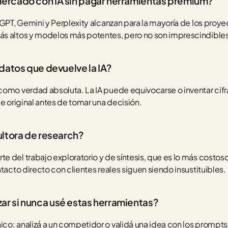
ercado con IA sin pagar herramientas premium?
tGPT, Gemini y Perplexity alcanzan para la mayoría de los proye
ás altos y modelos más potentes, pero no son imprescindible
datos que devuelve la IA?
omo verdad absoluta. La IA puede equivocarse o inventar cifra
te original antes de tomar una decisión.
ultora de research?
 del trabajo exploratorio y de síntesis, que es lo más costoso
tacto directo con clientes reales siguen siendo insustituibles.
r si nunca usé estas herramientas?
o: analizá a un competidor o validá una idea con los prompts 