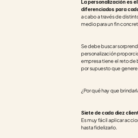
La personalización es e
diferenciados para cad
a cabo a través de distint
medio para un fin concret
Se debe buscar sorprender
personalización proporcion
empresa tiene el reto de b
por supuesto que genere 
¿Por qué hay que brindarl
Siete de cada diez clien
Es muy fácil aplicar accio
hasta fidelizarlo.