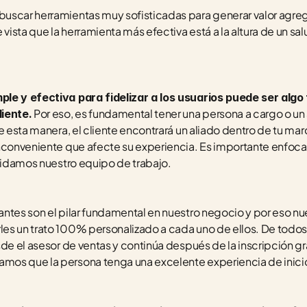
uscar herramientas muy sofisticadas para generar valor agre
ista que la herramienta más efectiva está a la altura de un sal
le y efectiva para fidelizar a los usuarios puede ser algo
 Por eso, es fundamental tener una persona a cargo o un 
liente.
e esta manera, el cliente encontrará un aliado dentro de tu marc
nconveniente que afecte su experiencia. Es importante enfocar
cuidamos nuestro equipo de trabajo. 
ntes son el pilar fundamental en nuestro negocio y por eso nu
es un trato 100% personalizado a cada uno de ellos. De todos
sde el asesor de ventas y continúa después de la inscripción gr
os que la persona tenga una excelente experiencia de inicio 