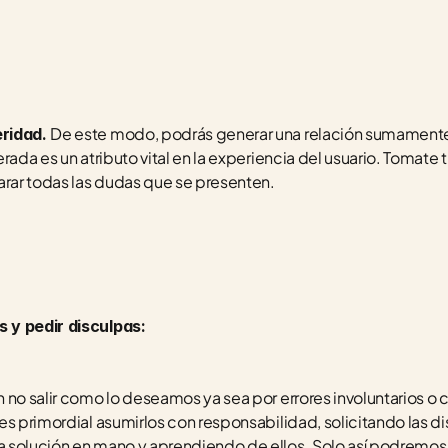
De este modo, podrás generar una relación sumamente 
ridad. 
rada es un atributo vital en la experiencia del usuario. Tomate t
arar todas las dudas que se presenten. 
 y pedir disculpas:
 no salir como lo deseamos ya sea por errores involuntarios o 
es primordial asumirlos con responsabilidad, solicitando las di
solución en mano y aprendiendo de ellos. Solo así podremos e