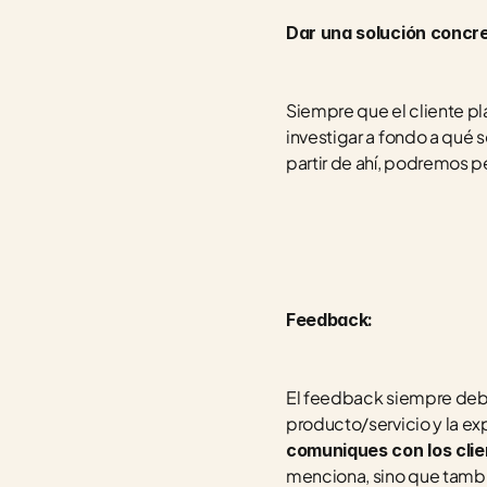
Dar una solución concre
Siempre que el cliente p
investigar a fondo a qué 
partir de ahí, podremos pe
Feedback:
El feedback siempre debe
producto/servicio y la exp
comuniques con los clie
menciona, sino que tambié