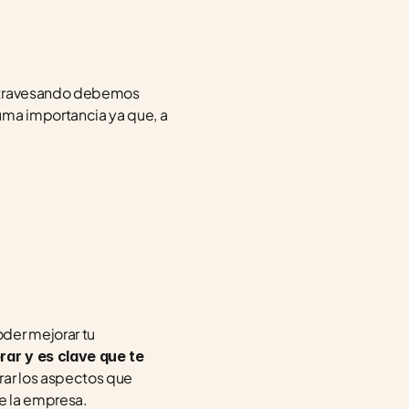
 atravesando debemos 
uma importancia ya que, a 
er mejorar tu 
r y es clave que te 
rar los aspectos que 
e la empresa.  