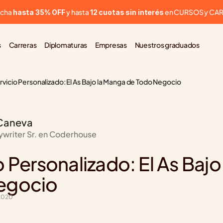
cha 
 y hasta 
 en CURSOS y CA
hasta 35% OFF
12 cuotas sin interés
s
Carreras
Diplomaturas
Empresas
Nuestros graduados
rvicio Personalizado: El As Bajo la Manga de Todo Negocio
Caneva
ywriter Sr. en Coderhouse
 Personalizado: El As Bajo
egocio
 2020