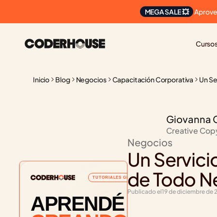
 Aprove
MEGA SALE 💥
Curso
Inicio
Blog
Negocios
Capacitación Corporativa
Un Se
Giovanna 
Creative Cop
Negocios
Un Servicio
de Todo N
TUTORIALES GRATUITOS
Publicado el
19 de diciembre de
APRENDÉ