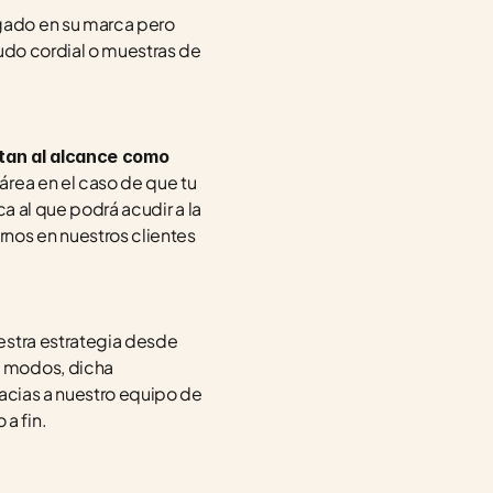
gado en su marca pero 
udo cordial o muestras de 
 tan al alcance como 
área en el caso de que tu 
a al que podrá acudir a la 
nos en nuestros clientes 
estra estrategia desde 
 modos, dicha 
acias a nuestro equipo de 
a fin. 