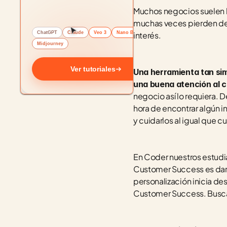
Muchos negocios suelen b
muchas veces pierden de v
ChatGPT
Claude
Veo 3
Nano Banana
interés. 
Midjourney
Ver tutoriales
Una herramienta tan simp
una buena atención al c
negocio así lo requiera. D
hora de encontrar algún i
y cuidarlos al igual que 
En Coder nuestros estudia
Customer Success es darl
personalización inicia de
Customer Success. Buscam