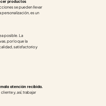
ecer productos 
acciones se pueden llevar 
a personalización, es un 
a posible. La 
s, por lo que la 
lidad, satisfactorio y 
 mala atención recibida.
iente y, así, trabajar 