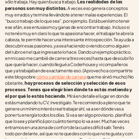
sólo trabaja. Hay quien busca trabajo. 
Las realidades de las 
 A veces eso genera conceptos 
personas son muy distintas.
muy errados y termina llevándote a tener malas experiencias. El 
“busco trabajo de lo que sea”, por ejemplo. Está buenísimo tener 
ese afán, ese entusiasmo y ganas de encontrar trabajo. Incluso si 
no tenés muy en claro lo que te apasiona hacer, el trabajar te abre la 
cabeza, te permite hacer una interesante introspección. Te ayuda a 
descubrir esas pasiones, ya sea haciendo o viendo como alguien 
del rubro en el que ingresaste lo hace. Dando un ejemplo práctico, 
en mi caso me cambié de carrera (tres veces) hasta que descubrí lo 
que quería hacer, cuando llegué a Coderhouse y vi compañeros 
que ya trabajaban de exactamente eso. (Aprovecho a compartirte 
este blog sobre 
cómo  cambiar de carrera
 que me sirvió mucho) No 
obstante, 
hay procesos de selección y selección de esos 
. 
procesos
Tenés que elegir bien dónde te estás metiendo y 
 Mirá en detalle el lugar en donde 
el por qué lo estás haciendo.
estás mandando tu CV, investigalo. Te recomiendo a pleno que te 
genere un mínimo interés real trabajar ahí, va a ser dónde vas a 
poner tu energía todos los días. Si va a ser algo provisorio, planificá 
que lo sea y planificá por cuánto tiempo lo va a ser. Muchas veces 
entramos en una zona de confort de la cual es difícil salir. Tenés 
todo por delante, así que no te quedes con lo que no te gusta y con 