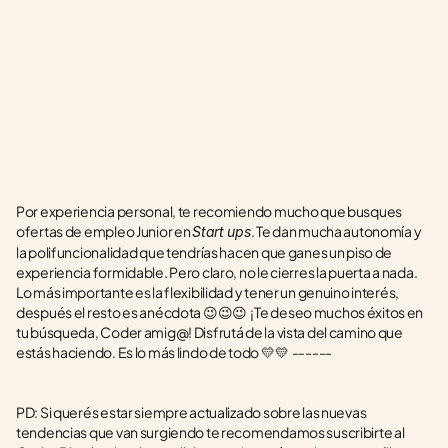
Por experiencia personal, te recomiendo mucho que busques 
ofertas de empleo Junior en 
. Te dan mucha autonomía y 
Start ups
la polifuncionalidad que tendrías hacen que ganes un piso de 
experiencia formidable. Pero claro, no le cierres la puerta a nada. 
Lo más importante es la flexibilidad y tener un genuino interés, 
después el resto es anécdota 😉😉😉  ¡Te deseo muchos éxitos en 
tu búsqueda, Coder amig@! Disfrutá de la vista del camino que 
estás haciendo. Es lo más lindo de todo 💛💛  ------
PD: Si querés estar siempre actualizado sobre las nuevas 
tendencias que van surgiendo te recomendamos suscribirte al 