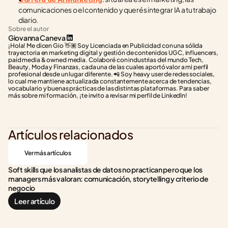
comunicaciones o el contenido y querés integrar IA a tu trabajo 
diario.
Sobre el autor
Giovanna Caneva
¡Hola! Me dicen Gio 👋🏽 Soy Licenciada en Publicidad con una sólida 
trayectoria en marketing digital y gestión de contenidos UGC, influencers, 
paid media & owned media. Colaboré con industrias del mundo Tech, 
Beauty, Moda y Finanzas, cada una de las cuales aportó valor a mi perfil 
profesional desde un lugar diferente. 📲 Soy heavy user de redes sociales, 
lo cual me mantiene actualizada constantemente acerca de tendencias, 
vocabulario y buenas prácticas de las distintas plataformas. Para saber 
más sobre mi formación, ¡te invito a revisar mi perfil de LinkedIn!
Artículos relacionados
Ver más artículos
Soft skills que los analistas de datos no practican pero que los 
managers más valoran: comunicación, storytelling y criterio de 
negocio
Leer artículo