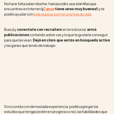
No hace falta saber diseñar, hasta podés usar plantillas que 
encuentres en Internet (
) y te 
¡
Canva
 tiene unas muy buenas!
podés ayudar con 
esta guía para armar una hoja de vida
.
Buscá y 
 en la red social, 
conectate con recruiters
armá 
 contando sobre vos y lo que te gustaría conseguir 
publicaciones
para que las vean. 
Dejá en claro que estás en búsqueda activa
y las ganas que tenés de trabajar. 
Si no contás con demasiada experiencia, podés agregar los 
estudios que tengas (estén en progreso o no), las habilidades que 