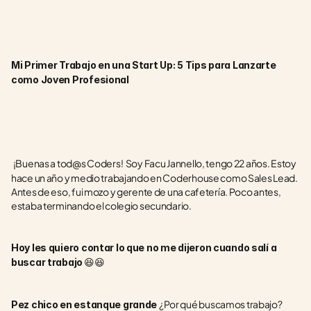
Mi Primer Trabajo en una Start Up: 5 Tips para Lanzarte 
como Joven Profesional
¡Buenas a tod@s Coders!  Soy Facu Jannello, tengo 22 años. Estoy 
hace un año y medio trabajando en Coderhouse como Sales Lead. 
Antes de eso, fui mozo y gerente de una cafetería. Poco antes, 
estaba terminando el colegio secundario. 
Hoy les quiero contar lo que no me dijeron cuando salí a 
 😆😆  
buscar trabajo
¿Por qué buscamos trabajo? 
Pez chico en estanque grande 