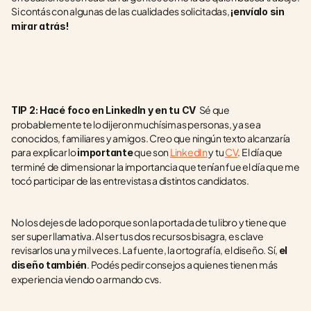
Si contás con algunas de las cualidades solicitadas, 
¡envíalo sin 
mirar atrás! 
 Sé que 
TIP 2: Hacé foco en LinkedIn y en tu CV 
probablemente te lo dijeron muchísimas personas, ya sea 
conocidos, familiares y amigos. Creo que ningún texto alcanzaría 
para explicar lo 
 que son 
LinkedIn
 y tu 
CV
. El día que 
importante
terminé de dimensionar la importancia que tenían fue el día que me 
tocó participar de las entrevistas a distintos candidatos.
No los dejes de lado porque son la portada de tu libro y tiene que 
ser super llamativa. Al ser tus dos recursos bisagra, es clave 
revisarlos una y mil veces. La fuente, la ortografía, el diseño. Sí, 
el 
. Podés pedir consejos a quienes tienen más 
diseño también
experiencia viendo o armando cvs. 