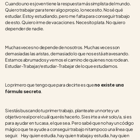
Cuando uno es joven tiene la respuesta más simplista del mundo. 
Quiero trabajar para tener algo propio, lo necesito. No sé qué 
estudiar. Estoy estudiando, pero me falta para conseguir trabajo 
de esto. Quiero irme de vacaciones. Necesito plata. No quiero 
depender de nadie.
Muchas veces no depende de nosotros. Muchas veces son 
demasiadas las aristas, demasiado lo que nos está atravesando. 
Estamos abrumados y vemos el camino de quienes nos rodean. 
Estudiar-Trabajar/estudiar-Trabajar de lo que estudiamos. 
Lo primero que tengo que para decirte es que 
no existe una 
. 
fórmula secreta
Si estás buscando tu primer trabajo, planteate un norte y un 
objetivo real por el cuál querés hacerlo. Si es irte a vivir solo/a, si es 
para ayudar en tu casa, el que sea. Pero sabé que no hay un código 
mágico que te ayude a conseguir trabajo ni tampoco una línea que 
seguir.     Hay quien estudia, hay quien trabaja y estudia, hay quien 