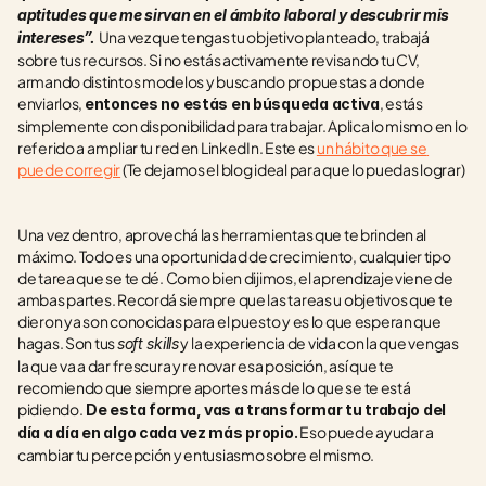
aptitudes que me sirvan en el ámbito laboral y descubrir mis 
Una vez que tengas tu objetivo planteado, trabajá 
intereses”. 
sobre tus recursos. Si no estás activamente revisando tu CV, 
armando distintos modelos y buscando propuestas a donde 
enviarlos, 
, estás 
entonces no estás en búsqueda activa
simplemente con disponibilidad para trabajar. Aplica lo mismo en lo 
referido a ampliar tu red en LinkedIn. Este es 
un hábito que se 
puede corregir
 (Te dejamos el blog ideal para que lo puedas lograr)
Una vez dentro, aprovechá las herramientas que te brinden al 
máximo. Todo es una oportunidad de crecimiento, cualquier tipo 
de tarea que se te dé. Como bien dijimos, el aprendizaje viene de 
ambas partes. Recordá siempre que las tareas u objetivos que te 
dieron ya son conocidas para el puesto y es lo que esperan que 
hagas. Son tus 
 y la experiencia de vida con la que vengas 
soft skills
la que va a dar frescura y renovar esa posición, así que te 
recomiendo que siempre aportes más de lo que se te está 
pidiendo.
 De esta forma, vas a transformar tu trabajo del 
 Eso puede ayudar a 
día a día en algo cada vez más propio.
cambiar tu percepción y entusiasmo sobre el mismo. 