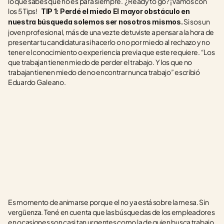
lo que sabés que no es para siempre.  ¿Ready to go? ¡Vamos con 
los 5 Tips!    
TIP 1: Perdé el miedo El mayor obstáculo en 
 Si sos un 
nuestra búsqueda solemos ser nosotros mismos.
joven profesional, más de una vez te detuviste a pensar a la hora de 
presentar tu candidatura si hacerlo o no por miedo al rechazo y no 
tener el conocimiento o experiencia previa que este requiere. “Los 
que trabajan tienen miedo de perder el trabajo. Y los que no 
trabajan tienen miedo de no encontrar nunca trabajo” escribió 
Eduardo Galeano. 
Es momento de animarse porque el no ya está sobre la mesa. Sin 
vergüenza. Tené en cuenta que las búsquedas de los empleadores 
en ocasiones son casi tan urgentes como la de quien busca trabajo. 