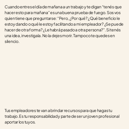
Cuando entres el día de mañana a un trabajo y te digan “tenés que 
hacer esto para mañana” es una buena prueba de fuego. Sos vos 
quien tiene que preguntarse: “Pero, ¿Por qué? ¿Qué beneficio le 
estoy dando o qué le estoy facilitando a mi empleador? ¿Se puede 
hacer de otra forma? ¿Le habrá pasado a otra persona?”. Si tenés 
una idea, investigala. No la dejes morir. Tampoco te quedes en 
silencio. 
Tus empleadores te van a brindar recursos para que hagas tu 
trabajo. Es tu responsabilidad y parte de ser un joven profesional 
aportar los tuyos. 