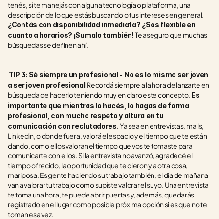
tenés, si te manejás con alguna tecnología o plataforma, una 
descripción de lo que estás buscando o tus intereses en general. 
¿Contás con disponibilidad inmediata? ¿Sos flexible en 
Te aseguro que muchas 
cuanto a horarios? ¡Sumalo también! 
búsquedas se definen ahí.  
TIP 3: Sé siempre un profesional - No es lo mismo ser joven 
Recordá siempre a la hora de lanzarte en 
a ser joven profesional 
búsqueda de hacerlo teniendo muy en claro este concepto. 
Es 
importante que mientras lo hacés, lo hagas de forma 
profesional, con mucho respeto y altura en tu 
Ya sea en entrevistas, mails, 
comunicación con reclutadores. 
Linkedin, o donde fuera, valorá el espacio y el tiempo que te están 
dando, como ellos valoran el tiempo que vos te tomaste para 
comunicarte con ellos. Si la entrevista no avanzó, agradecé el 
tiempo ofrecido, la oportunidad que te dieron y a otra cosa, 
mariposa. Es gente haciendo su trabajo también, el día de mañana 
van a valorar tu trabajo como supiste valorar el suyo. Una entrevista 
te toma una hora, te puede abrir puertas y, además, quedarás 
registrado en el lugar como posible próxima opción si es que no te 
toman esa vez.   