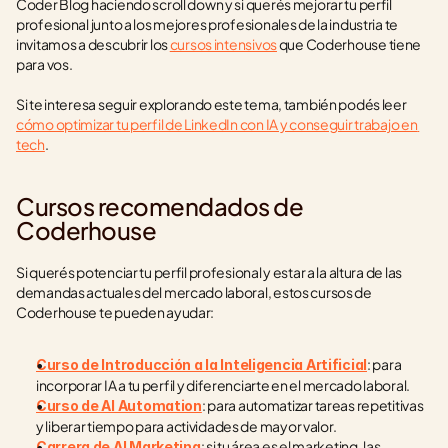
Coder Blog haciendo scroll down y si querés mejorar tu perfil 
profesional junto a los mejores profesionales de la industria te 
invitamos a descubrir los 
cursos intensivos
 que Coderhouse tiene 
para vos.
Si te interesa seguir explorando este tema, también podés leer 
cómo optimizar tu perfil de LinkedIn con IA y conseguir trabajo en 
tech
.
Cursos recomendados de 
Coderhouse
Si querés potenciar tu perfil profesional y estar a la altura de las 
demandas actuales del mercado laboral, estos cursos de 
Coderhouse te pueden ayudar:
: para 
Curso de Introducción a la Inteligencia Artificial
incorporar IA a tu perfil y diferenciarte en el mercado laboral.
: para automatizar tareas repetitivas 
Curso de AI Automation
y liberar tiempo para actividades de mayor valor.
: si tu área es el marketing, las 
Carrera de AI Marketing