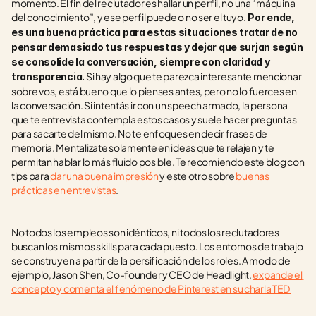
momento. El fin del reclutador es hallar un perfil, no una “máquina 
del conocimiento”, y ese perfil puede o no ser el tuyo.
 Por ende, 
es una buena práctica para estas situaciones tratar de no 
pensar demasiado tus respuestas y dejar que surjan según 
se consolide la conversación, siempre con claridad y 
 Si hay algo que te parezca interesante mencionar 
transparencia.
sobre vos, está bueno que lo pienses antes, pero no lo fuerces en 
la conversación. Si intentás ir con un speech armado, la persona 
que te entrevista contempla estos casos y suele hacer preguntas 
para sacarte del mismo. No te enfoques en decir frases de 
memoria. Mentalizate solamente en ideas que te relajen y te 
permitan hablar lo más fluido posible. Te recomiendo este blog con 
tips para 
dar una buena impresión
 y este otro sobre 
buenas 
prácticas en entrevistas
.
No todos los empleos son idénticos, ni todos los reclutadores 
buscan los mismos skills para cada puesto. Los entornos de trabajo 
se construyen a partir de la persificación de los roles. A modo de 
ejemplo, Jason Shen, Co-founder y CEO de Headlight, 
expande el 
concepto y comenta el fenómeno de Pinterest en su charla TED 