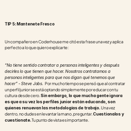
TIP 5: Mantenete Fresco
Un compañero en Coderhouse me citó esta frase una vez y aplica 
perfecto a lo que quiero explicarte: 
“No tiene sentido contratar a personas inteligentes y después 
decirles lo que tienen que hacer. Nosotros contratamos a 
personas inteligentes para que nos digan qué tenemos que 
 Por mucho tiempo se pensó que al contratar 
hacer” - Steve Jobs. 
un perfil junior se está optando simplemente por educar con tu 
cultura desde cero. 
Sin embargo, lo que mucha gente ignora 
es que a su vez los perfiles junior están educando, son 
Una vez 
quienes renuevan las metodologías de trabajo. 
dentro, no dudes en levantar la mano, preguntar. 
Cuestionalos y 
 Tu punto de vista es importante. 
cuestionate.