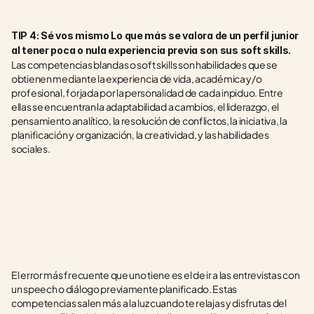
TIP 4: Sé vos mismo Lo que más se valora de un perfil junior 
al tener poca o nula experiencia previa son sus soft skills.
Las competencias blandas o soft skills son habilidades que se 
obtienen mediante la experiencia de vida, académica y/o 
profesional, forjada por la personalidad de cada inpiduo. Entre 
ellas se encuentran la adaptabilidad a cambios, el liderazgo, el 
pensamiento analítico, la resolución de conflictos, la iniciativa, la 
planificación y organización, la creatividad, y las habilidades 
sociales. 
El error más frecuente que uno tiene es el de ir a las entrevistas con 
un speech o diálogo previamente planificado. Estas 
competencias salen más a la luz cuando te relajas y disfrutas del 