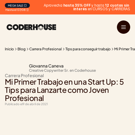
 Aprovecha 
hasta 35% OFF
 y hasta 
12 cuotas sin 
MEGA SALE 💥
interés
 en CURSOS y CARRERAS
Hasta el 07/08 ⏰
Inicio
Blog
Carrera Profesional
Tips para conseguir trabajo
Mi Primer Tr
Giovanna Caneva
Creative Copywriter Sr. en Coderhouse
Carrera Profesional
Mi Primer Trabajo en una Start Up: 5 
Tips para Lanzarte como Joven 
Profesional
Publicado el
9 de abril de 2021