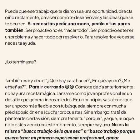
Puede que ese trabajo que te dieron sea una oportunidad, directa 
o indirectamente, para ver cómo te desenvolvés y las ideas que se 
te ocurren.
 Si necesitás pedir una mano, pedila a tus pares 
Ser proactivo no es “hacer todo”. Ser proactivo es tener 
también. 
un problema y hacer todo por resolverlo. Para resolverlo a veces se 
necesita ayuda. 
¿Lo terminaste? 
También es ir y decir: “¿Qué hay para hacer? ¿En qué ayudo? ¿Me 
enseñas?”.    
Como te decía anteriormente, 
Para ir cerrando 😄😄 
no hay una receta mágica. Lanzarse como joven profesional es un 
desafío que genera lindos miedos. En un principio, vas a tener que 
ser un poco más flexible con tu búsqueda, siempre con mucha 
predisposición en escuchar propuestas. Sin embargo, tratá de 
plantearte cierta visión, siempre tener tu “porque”, ya que, aunque 
no lo estés viendo en este momento, siempre hay uno. 
No es lo 
mismo “
busco trabajo de lo que sea”
 a “
busco trabajo porque 
quiero tener mi primera experiencia profesional, ganar 