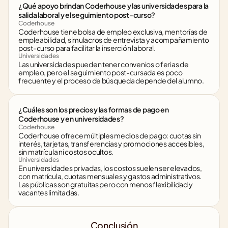
¿Qué apoyo brindan Coderhouse y las universidades para la 
salida laboral y el seguimiento post-curso?
Coderhouse
Coderhouse tiene bolsa de empleo exclusiva, mentorías de 
empleabilidad, simulacros de entrevista y acompañamiento 
post-curso para facilitar la inserción laboral.
Universidades
Las universidades pueden tener convenios o ferias de 
empleo, pero el seguimiento post-cursada es poco 
frecuente y el proceso de búsqueda depende del alumno.
¿Cuáles son los precios y las formas de pago en 
Coderhouse y en universidades?
Coderhouse
Coderhouse ofrece múltiples medios de pago: cuotas sin 
interés, tarjetas, transferencias y promociones accesibles, 
sin matrícula ni costos ocultos.
Universidades
En universidades privadas, los costos suelen ser elevados, 
con matrícula, cuotas mensuales y gastos administrativos. 
Las públicas son gratuitas pero con menos flexibilidad y 
vacantes limitadas.
Conclusión