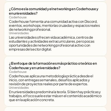
¿Cómo es la comunidad y el networking en Coderhouse y 
en universidades?
Coderhouse
Coderhouse fomenta una comunidad activa con Discord, 
eventos, workshops, mentorías cruzadas y espacios reales 
de networking profesional.
Universidades
Las universidades ofrecen vida académica, centros de 
estudiantes y actividades extracurriculares, pero pocas 
oportunidades de networking profesional activo con 
empresas del sector digital.
¿El enfoque de la formación es más práctico o teórico en 
Coderhouse y en universidades?
Coderhouse
Coderhouse aplica una metodología práctica desde el 
inicio, con entregas semanales, desafíos aplicados y 
revisión de proyectos reales por parte de expertos.
Universidades
En universidades predomina la teoría. Si bien hay prácticas y 
trabajos, el foco suele estar más en el contenido académico 
que en la aplicación concreta.