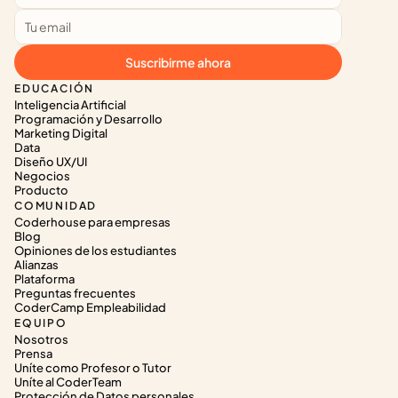
Suscribirme ahora
EDUCACIÓN
Inteligencia Artificial
Programación y Desarrollo
Marketing Digital
Data
Diseño UX/UI
Negocios
Producto
COMUNIDAD
Coderhouse para empresas
Blog
Opiniones de los estudiantes
Alianzas
Plataforma
Preguntas frecuentes
CoderCamp Empleabilidad
EQUIPO
Nosotros
Prensa
Uníte como Profesor o Tutor
Uníte al CoderTeam
Protección de Datos personales