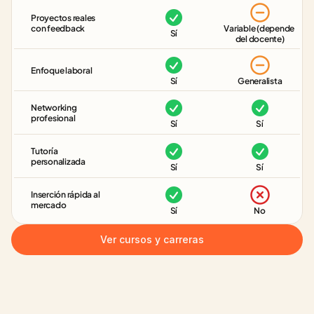
Proyectos reales 
con feedback
Variable (depende 
Sí
del docente)
Enfoque laboral
Sí
Generalista
Networking 
profesional
Sí
Sí
Tutoría 
personalizada
Sí
Sí
Inserción rápida al 
mercado
Sí
No
Ver cursos y carreras