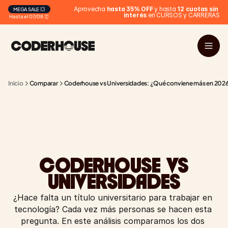
 Aprovecha 
hasta 35% OFF
 y hasta 
12 cuotas sin 
MEGA SALE 💥
interés
 en CURSOS y CARRERAS
Hasta el 07/08 ⏰
Inicio
Comparar
Coderhouse vs Universidades: ¿Qué conviene más en 202
CODERHOUSE VS
UNIVERSIDADES
¿Hace falta un título universitario para trabajar en 
tecnología? Cada vez más personas se hacen esta 
pregunta. En este análisis comparamos los dos 