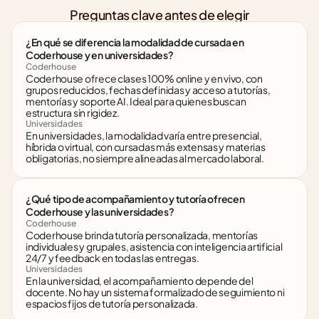
Preguntas clave antes de elegir
¿En qué se diferencia la modalidad de cursada en 
Coderhouse y en universidades?
Coderhouse
Coderhouse ofrece clases 100% online y en vivo, con 
grupos reducidos, fechas definidas y acceso a tutorías, 
mentorías y soporte AI. Ideal para quienes buscan 
estructura sin rigidez.
Universidades
En universidades, la modalidad varía entre presencial, 
híbrida o virtual, con cursadas más extensas y materias 
obligatorias, no siempre alineadas al mercado laboral.
¿Qué tipo de acompañamiento y tutoría ofrecen 
Coderhouse y las universidades?
Coderhouse
Coderhouse brinda tutoría personalizada, mentorías 
individuales y grupales, asistencia con inteligencia artificial 
24/7 y feedback en todas las entregas.
Universidades
En la universidad, el acompañamiento depende del 
docente. No hay un sistema formalizado de seguimiento ni 
espacios fijos de tutoría personalizada.