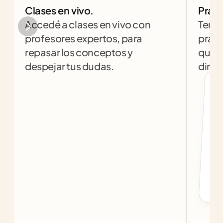
Clases en vivo.
Práct
Accedé a clases en vivo con 
Tendr
profesores expertos, para 
práct
repasar los conceptos y 
que t
despejar tus dudas.
dinám
col
c
f
b