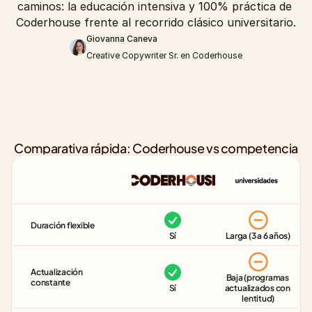
caminos: la educación intensiva y 100% práctica de 
Coderhouse frente al recorrido clásico universitario.
Giovanna Caneva
Creative Copywriter Sr. en Coderhouse
Comparativa rápida: Coderhouse vs competencia
Duración flexible
Sí
Larga (3 a 6 años)
Actualización 
Baja (programas 
constante
Sí
actualizados con 
lentitud)