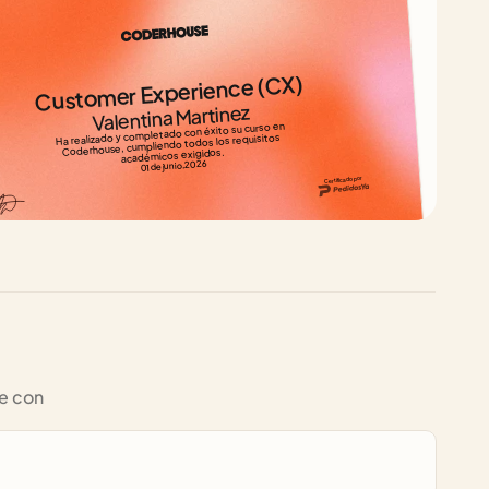
Customer Experience (CX)
Valentina Martinez
Ha realizado y completado con éxito su curso en 
Coderhouse, cumpliendo todos los requisitos 
académicos exigidos.
01 de junio, 2026
Certificado por
e con 