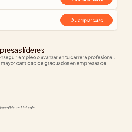
Comprar curso
resas líderes
nseguir empleo o avanzar en tu carrera profesional. 
 la mayor cantidad de graduados en empresas de 
+270
+740
+1
isponible en LinkedIn.