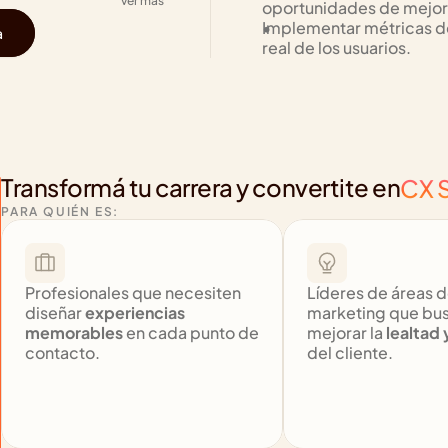
ver más
oportunidades de mejor
Implementar métricas de 
a
real de los usuarios.
Transformá tu carrera y convertite en
CX S
PARA QUIÉN ES:
Profesionales que necesiten 
Líderes de áreas de
diseñar 
experiencias 
marketing que bus
memorables
 en cada punto de 
mejorar la 
lealtad 
contacto.
del cliente.