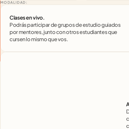
MODALIDAD:
Clases en vivo. 
Podrás participar de grupos de estudio guiados 
por mentores, junto con otros estudiantes que 
cursen lo mismo que vos.
A
D
c
c