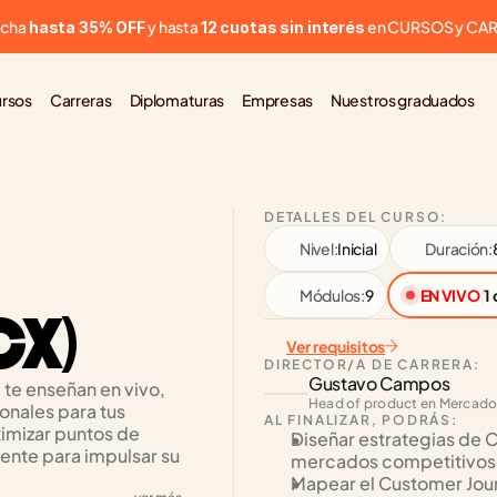
cha 
 y hasta 
 en CURSOS y CA
hasta 35% OFF
12 cuotas sin interés
rsos
Carreras
Diplomaturas
Empresas
Nuestros graduados
DETALLES DEL CURSO:
Nivel:
Inicial
Duración:
Módulos:
9
EN VIVO
|
1
CX)
Ver requisitos
DIRECTOR/A DE CARRERA:
Gustavo Campos
te enseñan en vivo, 
Head of product en Mercado
nales para tus 
AL FINALIZAR, PODRÁS:
imizar puntos de 
Diseñar estrategias de C
ente para impulsar su 
mercados competitivos
Mapear el Customer Journ