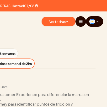
RRERAS
|
Hasta el 07/08 ⏰
Ver fechas
8 semanas
 clase semanal de 2 hs
 Libre
ustomer Experience para diferenciar la marca en 
.
ey para identificar puntos de fricción y 