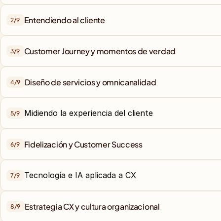
Entendiendo al cliente
2/
9
Customer Journey y momentos de verdad
3/
9
Diseño de servicios y omnicanalidad
4/
9
Midiendo la experiencia del cliente
5/
9
Fidelización y Customer Success
6/
9
Tecnología e IA aplicada a CX
7/
9
Estrategia CX y cultura organizacional
8/
9