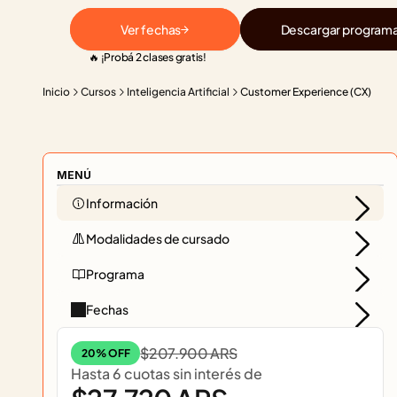
Ver fechas
Descargar program
🔥 ¡Probá 2 clases gratis!
Inicio
Cursos
Inteligencia Artificial
Customer Experience (CX)
MENÚ
Información
Modalidades de cursado
Programa
Fechas
$207.900 ARS
20% OFF
Hasta 6 cuotas sin interés de