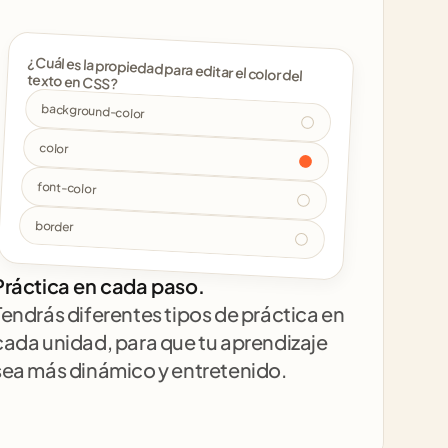
¿Cuál es la propiedad para editar el color del 
texto en CSS? 
background-color
color
font-color
border
Práctica en cada paso.
Tendrás diferentes tipos de práctica en 
cada unidad, para que tu aprendizaje 
sea más dinámico y entretenido.