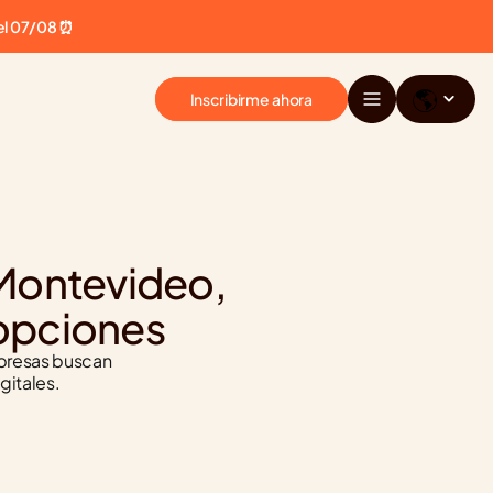
el 07/08 ⏰
🌎
Inscribirme ahora
Montevideo, 
 opciones
presas buscan 
gitales.