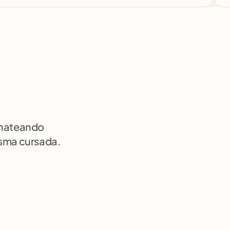
chateando 
isma cursada.