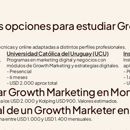
s opciones para estudiar Gr
écnicas y online adaptadas a distintos perfiles profesionales.
Universidad Católica del Uruguay (UCU)
In
 
Programas en marketing digital y negocios con 
Ins
módulos de Growth Marketing y estrategias digitales.
apl
- Presencial
- P
- 6 meses
- 1
- USD 2.000 aprox total
- U
ar Growth Marketing en Mo
a los USD 2.000 y Kolping USD 900. Valores estimados.
ral de un Growth Marketer e
ana entre USD 1.000 y USD 1.400 mensuales.