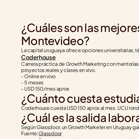
¿Cuáles son las mejore
Montevideo?
La capital uruguaya ofrece opciones universitarias, t
Coderhouse
Carrera práctica de Growth Marketing con mentorías,
proyectos reales y clases en vivo.
- Online en vivo
- 5 meses
- USD 150/mes aprox
¿Cuánto cuesta estudi
Coderhouse cuesta USD 150 aprox al mes. UCU rond
¿Cuál es la salida labo
Según Glassdoor, un Growth Marketer en Uruguay g
Fuente:
Glassdoor