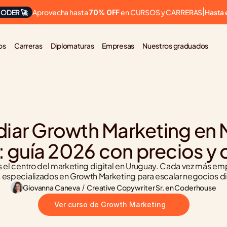
Aprovecha hasta 
 en CURSOS y CARRERAS
ODER 🚀
|
Hasta 
70% OFF
os
Carreras
Diplomaturas
Empresas
Nuestros graduados
iar Growth Marketing en 
 guía 2026 con precios y
 el centro del marketing digital en Uruguay. Cada vez más em
s especializados en Growth Marketing para escalar negocios di
Giovanna Caneva
 / 
Creative Copywriter Sr. en Coderhouse
Ver curso de Growth Marketing