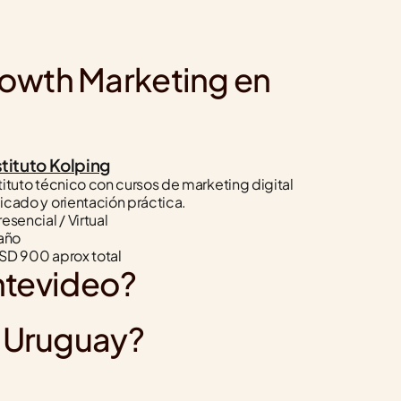
owth Marketing en 
stituto Kolping
tituto técnico con cursos de marketing digital 
icado y orientación práctica.
resencial / Virtual
 año
SD 900 aprox total
ntevideo?
n Uruguay?