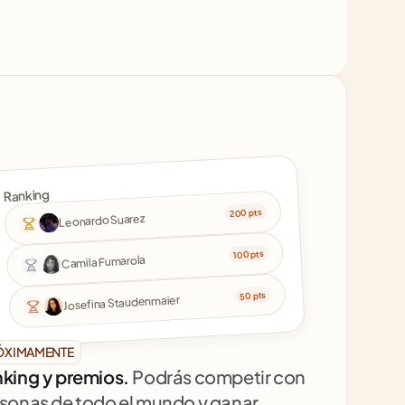
Ranking
200 pts
Leonardo Suarez
100 pts
Camila Fumarola
50 pts
Josefina Staudenmaier
ÓXIMAMENTE
king y premios. 
Podrás competir con 
sonas de todo el mundo y ganar 