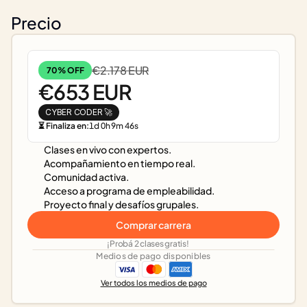
Precio
€2.178 EUR
70% OFF
€653 EUR
CYBER CODER 🚀
⏳ Finaliza en:
1
d
0
h
9
m
46
s
Clases en vivo con expertos.
Acompañamiento en tiempo real.
Comunidad activa.
Acceso a programa de empleabilidad.
Proyecto final y desafíos grupales.
Comprar carrera
¡Probá 2 clases gratis!
Medios de pago disponibles
Ver todos los medios de pago