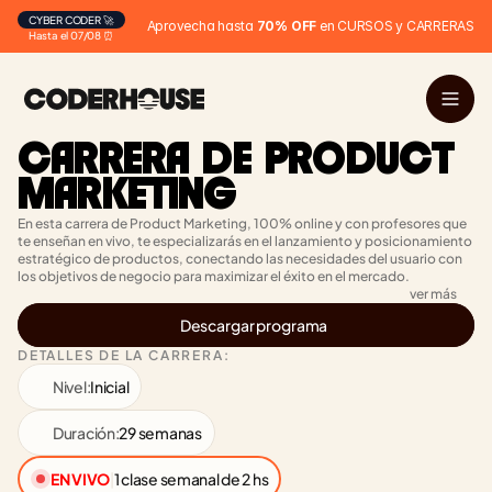
CYBER CODER 🚀
Aprovecha hasta 
70% OFF
 en CURSOS y CARRERAS
Hasta el 07/08 ⏰
CARRERA DE PRODUCT 
MARKETING
En esta carrera de Product Marketing, 100% online y con profesores que 
te enseñan en vivo, te especializarás en el lanzamiento y posicionamiento 
estratégico de productos, conectando las necesidades del usuario con 
los objetivos de negocio para maximizar el éxito en el mercado.
ver más
Descargar programa
DETALLES DE LA CARRERA:
Nivel:
Inicial
Duración:
29 semanas
EN VIVO
|
1 clase semanal de 2 hs