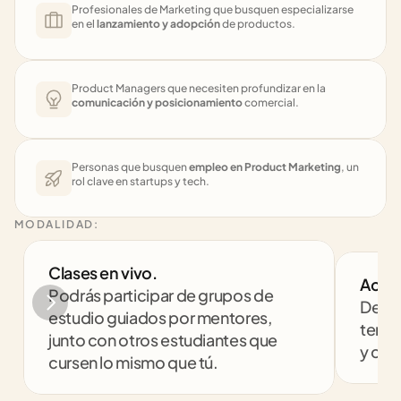
Profesionales de Marketing que busquen especializarse 
en el 
lanzamiento y adopción
 de productos.
Product Managers que necesiten profundizar en la 
comunicación y posicionamiento
 comercial.
Personas que busquen 
empleo en Product Marketing
, un 
rol clave en startups y tech.
MODALIDAD:
Clases en vivo. 
Acom
Podrás participar de grupos de 
Despe
estudio guiados por mentores, 
tenga
junto con otros estudiantes que 
y com
cursen lo mismo que tú.