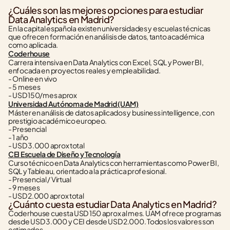
¿Cuáles son las mejores opciones para estudiar 
Data Analytics en Madrid?
En la capital española existen universidades y escuelas técnicas 
que ofrecen formación en análisis de datos, tanto académica 
como aplicada.
Coderhouse
Carrera intensiva en Data Analytics con Excel, SQL y Power BI, 
enfocada en proyectos reales y empleabilidad.
- Online en vivo
- 5 meses
- USD 150/mes aprox
Universidad Autónoma de Madrid (UAM)
Máster en análisis de datos aplicados y business intelligence, con 
prestigio académico europeo.
- Presencial
- 1 año
- USD 3.000 aprox total
CEI Escuela de Diseño y Tecnología
Curso técnico en Data Analytics con herramientas como Power BI, 
SQL y Tableau, orientado a la práctica profesional.
- Presencial / Virtual
- 9 meses
- USD 2.000 aprox total
¿Cuánto cuesta estudiar Data Analytics en Madrid?
Coderhouse cuesta USD 150 aprox al mes. UAM ofrece programas 
desde USD 3.000 y CEI desde USD 2.000. Todos los valores son 
estimados.