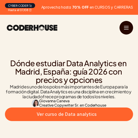
CYBER CODER 🚀
Aprovecha hasta 
70% OFF
 en CURSOS y CARRERAS
Hasta el 07/08 ⏰
Dónde estudiar Data Analytics en 
Madrid, España: guía 2026 con 
precios y opciones
Madrid es uno de los polos más importantes de Europa para la 
formación digital. Data Analytics es una disciplina en crecimiento y 
la ciudad ofrece programas de todos los niveles.
Giovanna Caneva
Creative Copywriter Sr. en Coderhouse
Ver curso de Data analytics