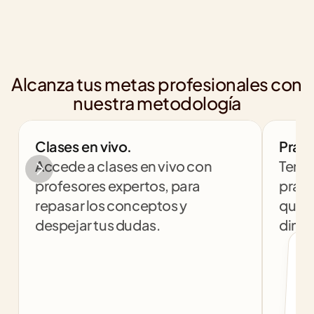
Alcanza tus metas profesionales con 
nuestra metodología
Clases en vivo.
Práct
Accede a clases en vivo con 
Tendr
profesores expertos, para 
práct
repasar los conceptos y 
que t
despejar tus dudas.
dinám
col
c