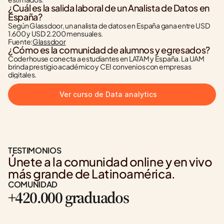
¿Cuál es la salida laboral de un Analista de Datos en 
España?
Según Glassdoor, un analista de datos en España gana entre USD 
1.600 y USD 2.200 mensuales.
Fuente:
Glassdoor
¿Cómo es la comunidad de alumnos y egresados?
Coderhouse conecta a estudiantes en LATAM y España. La UAM 
brinda prestigio académico y CEI convenios con empresas 
digitales.
Ver curso de Data analytics
TESTIMONIOS
Únete a la comunidad online y en vivo 
más grande de Latinoamérica.
COMUNIDAD
+420.000 graduados