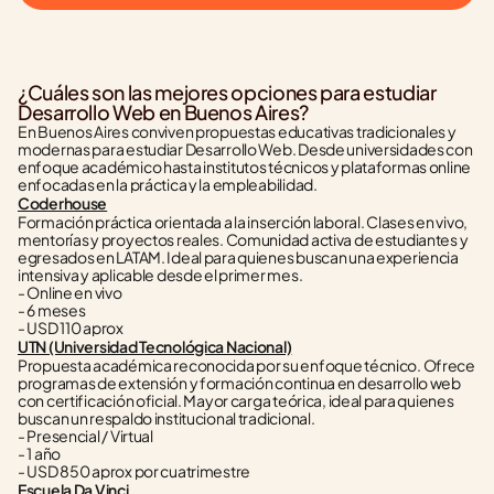
¿Cuáles son las mejores opciones para estudiar 
Desarrollo Web en Buenos Aires?
En Buenos Aires conviven propuestas educativas tradicionales y 
modernas para estudiar Desarrollo Web. Desde universidades con 
enfoque académico hasta institutos técnicos y plataformas online 
enfocadas en la práctica y la empleabilidad.
Coderhouse
Formación práctica orientada a la inserción laboral. Clases en vivo, 
mentorías y proyectos reales. Comunidad activa de estudiantes y 
egresados en LATAM. Ideal para quienes buscan una experiencia 
intensiva y aplicable desde el primer mes.
- Online en vivo
- 6 meses
- USD 110 aprox
UTN (Universidad Tecnológica Nacional)
Propuesta académica reconocida por su enfoque técnico. Ofrece 
programas de extensión y formación continua en desarrollo web 
con certificación oficial. Mayor carga teórica, ideal para quienes 
buscan un respaldo institucional tradicional.
- Presencial / Virtual
- 1 año
- USD 850 aprox por cuatrimestre
Escuela Da Vinci