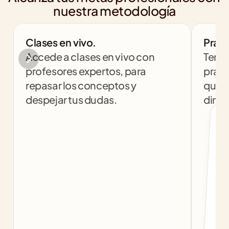
nuestra metodología
Clases en vivo.
Práct
Accede a clases en vivo con 
Tendr
profesores expertos, para 
práct
repasar los conceptos y 
que t
despejar tus dudas.
dinám
col
c
f
b