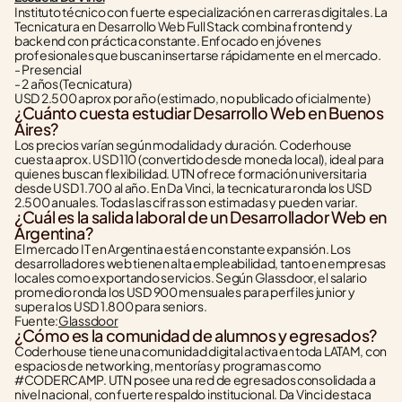
Instituto técnico con fuerte especialización en carreras digitales. La 
Tecnicatura en Desarrollo Web Full Stack combina frontend y 
backend con práctica constante. Enfocado en jóvenes 
profesionales que buscan insertarse rápidamente en el mercado.
- Presencial
- 2 años (Tecnicatura)
USD 2.500 aprox por año (estimado, no publicado oficialmente)
¿Cuánto cuesta estudiar Desarrollo Web en Buenos 
Aires?
Los precios varían según modalidad y duración. Coderhouse 
cuesta aprox. USD 110 (convertido desde moneda local), ideal para 
quienes buscan flexibilidad. UTN ofrece formación universitaria 
desde USD 1.700 al año. En Da Vinci, la tecnicatura ronda los USD 
2.500 anuales. Todas las cifras son estimadas y pueden variar.
¿Cuál es la salida laboral de un Desarrollador Web en 
Argentina?
El mercado IT en Argentina está en constante expansión. Los 
desarrolladores web tienen alta empleabilidad, tanto en empresas 
locales como exportando servicios. Según Glassdoor, el salario 
promedio ronda los USD 900 mensuales para perfiles junior y 
supera los USD 1.800 para seniors.
Fuente:
Glassdoor
¿Cómo es la comunidad de alumnos y egresados?
Coderhouse tiene una comunidad digital activa en toda LATAM, con 
espacios de networking, mentorías y programas como 
#CODERCAMP. UTN posee una red de egresados consolidada a 
nivel nacional, con fuerte respaldo institucional. Da Vinci destaca 