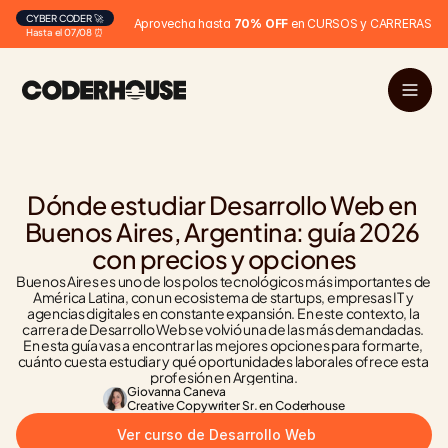
CYBER CODER 🚀
Aprovecha hasta 
70% OFF
 en CURSOS y CARRERAS
Hasta el 07/08 ⏰
Dónde estudiar Desarrollo Web en 
Buenos Aires, Argentina: guía 2026 
con precios y opciones
Buenos Aires es uno de los polos tecnológicos más importantes de 
América Latina, con un ecosistema de startups, empresas IT y 
agencias digitales en constante expansión. En este contexto, la 
carrera de Desarrollo Web se volvió una de las más demandadas. 
En esta guía vas a encontrar las mejores opciones para formarte, 
cuánto cuesta estudiar y qué oportunidades laborales ofrece esta 
profesión en Argentina.
Giovanna Caneva
Creative Copywriter Sr. en Coderhouse
Ver curso de Desarrollo Web