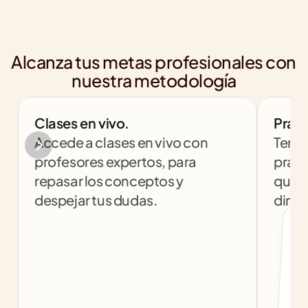
Alcanza tus metas profesionales con 
nuestra metodología
Clases en vivo.
Práct
Accede a clases en vivo con 
Tendr
profesores expertos, para 
práct
repasar los conceptos y 
que t
despejar tus dudas.
dinám
col
c