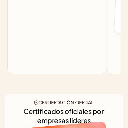
f
b
CERTIFICACIÓN OFICIAL
Certificados oficiales por 
empresas líderes