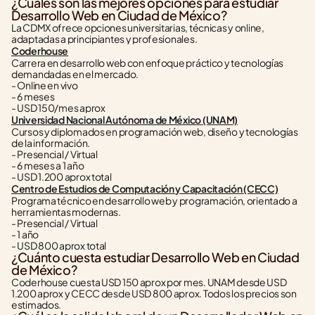
¿Cuáles son las mejores opciones para estudiar 
Desarrollo Web en Ciudad de México?
La CDMX ofrece opciones universitarias, técnicas y online, 
adaptadas a principiantes y profesionales.
Coderhouse
Carrera en desarrollo web con enfoque práctico y tecnologías 
demandadas en el mercado.
- Online en vivo
- 6 meses
- USD 150/mes aprox
Universidad Nacional Autónoma de México (UNAM)
Cursos y diplomados en programación web, diseño y tecnologías 
de la información.
- Presencial / Virtual
- 6 meses a 1 año
- USD 1.200 aprox total
Centro de Estudios de Computación y Capacitación (CECC)
Programa técnico en desarrollo web y programación, orientado a 
herramientas modernas.
- Presencial / Virtual
- 1 año
- USD 800 aprox total
¿Cuánto cuesta estudiar Desarrollo Web en Ciudad 
de México?
Coderhouse cuesta USD 150 aprox por mes. UNAM desde USD 
1.200 aprox y CECC desde USD 800 aprox. Todos los precios son 
estimados.