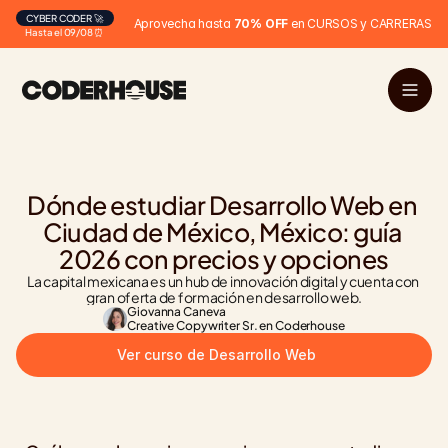
CYBER CODER 🚀
Aprovecha hasta 
70% OFF
 en CURSOS y CARRERAS
Hasta el 09/08 ⏰
Dónde estudiar Desarrollo Web en 
Ciudad de México, México: guía 
2026 con precios y opciones
La capital mexicana es un hub de innovación digital y cuenta con 
gran oferta de formación en desarrollo web.
Giovanna Caneva
Creative Copywriter Sr. en Coderhouse
Ver curso de Desarrollo Web