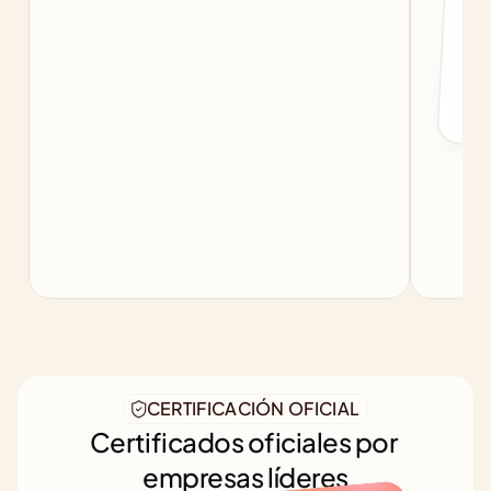
f
b
CERTIFICACIÓN OFICIAL
Certificados oficiales por 
empresas líderes