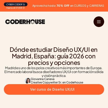
CYBER CODER 🚀
Aprovecha hasta 
70% OFF
 en CURSOS y CARRERAS
Hasta el 07/08 ⏰
Dónde estudiar Diseño UX/UI en 
Madrid, España: guía 2026 con 
precios y opciones
Madrid es uno de los polos creativos más importantes de Europa. 
El mercado laboral busca diseñadores UX/UI con formación sólida 
y visión práctica.
Giovanna Caneva
Creative Copywriter Sr. en Coderhouse
Ver curso de Diseño UX/UI