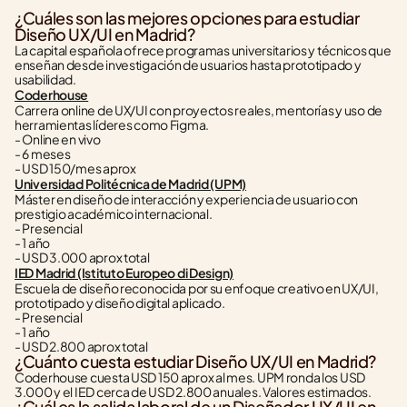
¿Cuáles son las mejores opciones para estudiar 
Diseño UX/UI en Madrid?
La capital española ofrece programas universitarios y técnicos que 
enseñan desde investigación de usuarios hasta prototipado y 
usabilidad.
Coderhouse
Carrera online de UX/UI con proyectos reales, mentorías y uso de 
herramientas líderes como Figma.
- Online en vivo
- 6 meses
- USD 150/mes aprox
Universidad Politécnica de Madrid (UPM)
Máster en diseño de interacción y experiencia de usuario con 
prestigio académico internacional.
- Presencial
- 1 año
- USD 3.000 aprox total
IED Madrid (Istituto Europeo di Design)
Escuela de diseño reconocida por su enfoque creativo en UX/UI, 
prototipado y diseño digital aplicado.
- Presencial
- 1 año
- USD 2.800 aprox total
¿Cuánto cuesta estudiar Diseño UX/UI en Madrid?
Coderhouse cuesta USD 150 aprox al mes. UPM ronda los USD 
3.000 y el IED cerca de USD 2.800 anuales. Valores estimados.
¿Cuál es la salida laboral de un Diseñador UX/UI en 