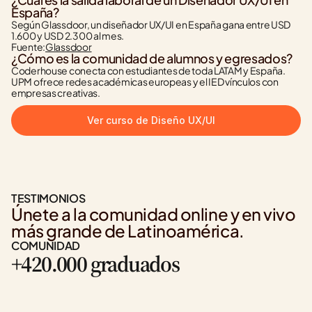
España?
Según Glassdoor, un diseñador UX/UI en España gana entre USD 
1.600 y USD 2.300 al mes.
Fuente:
Glassdoor
¿Cómo es la comunidad de alumnos y egresados?
Coderhouse conecta con estudiantes de toda LATAM y España. 
UPM ofrece redes académicas europeas y el IED vínculos con 
empresas creativas.
Ver curso de Diseño UX/UI
TESTIMONIOS
Únete a la comunidad online y en vivo 
más grande de Latinoamérica.
COMUNIDAD
+420.000 graduados