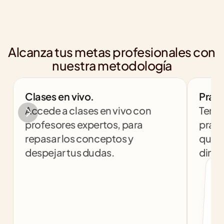
Alcanza tus metas profesionales con 
nuestra metodología
Clases en vivo.
Práct
Accede a clases en vivo con 
Tendr
profesores expertos, para 
práct
repasar los conceptos y 
que t
despejar tus dudas.
dinám
col
c