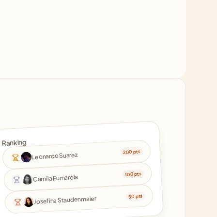
Ranking
200 pts
Leonardo Suarez
100 pts
Camila Fumarola
50 pts
Josefina Staudenmaier