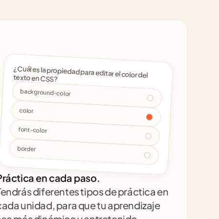
¿Cuál es la propiedad para editar el color del 
texto en CSS? 
background-color
color
font-color
border
Práctica en cada paso.
Tendrás diferentes tipos de práctica en 
cada unidad, para que tu aprendizaje 
sea más dinámico y entretenido.