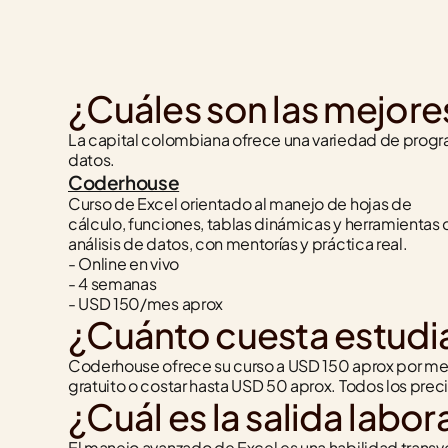
¿Cuáles son las mejore
La capital colombiana ofrece una variedad de progra
datos.
Coderhouse
Curso de Excel orientado al manejo de hojas de 
cálculo, funciones, tablas dinámicas y herramientas 
análisis de datos, con mentorías y práctica real.
- Online en vivo
- 4 semanas
- USD 150/mes aprox
¿Cuánto cuesta estudi
Coderhouse ofrece su curso a USD 150 aprox por mes
gratuito o costar hasta USD 50 aprox. Todos los prec
¿Cuál es la salida lab
El manejo avanzado de Excel es una habilidad transve