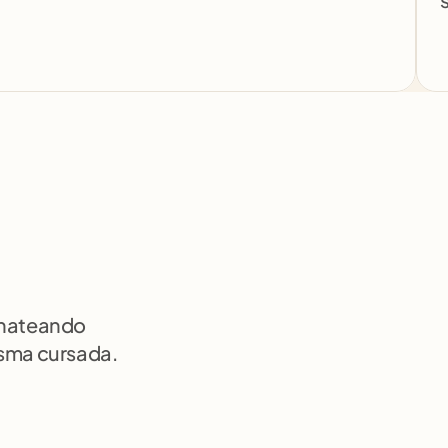
chateando 
isma cursada.