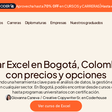
Aprovecha hasta 
 en CURSOS y CARRERAS
ODER 🚀
|
Hasta 
70% OFF
os
Carreras
Diplomaturas
Empresas
Nuestros graduados
r Excel en Bogotá, Colomb
con precios y opciones
ndo una herramienta clave para el análisis de datos, la gestión e
n cualquier sector. En Bogotá, podés encontrar desde cursos o
hasta programas universitarios con certificación.
Giovanna Caneva
 / 
Creative Copywriter Sr. en Coderhouse
Ver curso de Excel