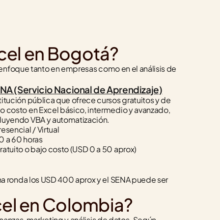
xcel en Bogotá?
enfoque tanto en empresas como en el análisis de 
NA (Servicio Nacional de Aprendizaje)
titución pública que ofrece cursos gratuitos y de 
o costo en Excel básico, intermedio y avanzado, 
cluyendo VBA y automatización.
resencial / Virtual
0 a 60 horas
ratuito o bajo costo (USD 0 a 50 aprox)
a ronda los USD 400 aprox y el SENA puede ser 
xcel en Colombia?
anzas, marketing y análisis de datos. Según 