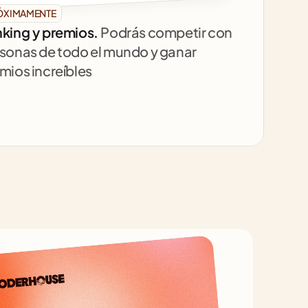
ÓXIMAMENTE
king y premios. 
Podrás competir con 
sonas de todo el mundo y ganar 
mios increíbles