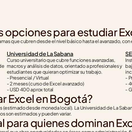
s opciones para estudiar E
mas que cubren desde el nivel básico hasta el avanzado, con 
Universidad de La Sabana
SE
Curso universitario que cubre funciones avanzadas, 
Ins
de 
macros y análisis de datos, orientado a profesionales y 
baj
estudiantes que quieran optimizar su trabajo.
in
- Presencial / Virtual
- P
- 2 meses (curso de Excel avanzado)
- 4
- USD 400 aprox total
- G
ar Excel en Bogotá?
 (estimado desde moneda local). La Universidad de La Saban
ios son estimados y pueden variar.
oral para quienes dominan E
rsal que abre oportunidades en áreas como administración, fin