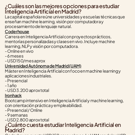
¿Cuáles son las mejores opciones para estudiar 
Inteligencia Artificial en Madrid?
La capital española reúne universidades y escuelas técnicas que 
enseñan machine learning, visión por computadora y 
procesamiento de lenguaje natural.
Coderhouse
Carrera en Inteligencia Artificial con proyectos prácticos, 
mentorías personalizadas y clases en vivo. Incluye machine 
learning, NLP y visión por computadora.
- Online en vivo
- 6 meses
- USD 150/mes aprox
Universidad Autónoma de Madrid (UAM)
Máster en Inteligencia Artificial con foco en machine learning y 
aplicaciones industriales.
- Presencial
- 1 año
- USD 3.200 aprox total
Ironhack
Bootcamp intensivo en Inteligencia Artificial y machine learning, 
con orientación práctica y empleabilidad.
- Presencial / Online
- 9 semanas
- USD 2.800 aprox total
¿Cuánto cuesta estudiar Inteligencia Artificial en 
Madrid?