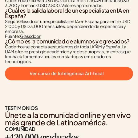
Coderhouse cuesta USD 150 aprox al mes. La UAM ronda los USD 
3.200 y Ironhack USD 2.800. Valores aproximados.
¿Cuál es la salida laboral de un especialista en IA en 
España?
Según Glassdoor, un especialista en IA en España gana entre USD 
2.000 y USD 3.000 mensuales, dependiendo de experiencia y 
empresa.
Fuente:
Glassdoor
¿Cómo es la comunidad de alumnos y egresados?
Coderhouse conecta a estudiantes de toda LATAM y España. La 
UAM ofrece prestigio académico y redes europeas, mientras que 
Ironhack fomenta vínculos con startups y empleadores 
tecnológicos.
Ver curso de Inteligencia Artificial
TESTIMONIOS
Únete a la comunidad online y en vivo 
más grande de Latinoamérica.
COMUNIDAD
+420.000 graduados