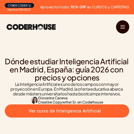
CYBER CODER 🚀
Aprovecha hasta 
70% OFF
 en CURSOS y CARRERAS
Hasta el 09/08 ⏰
Dónde estudiar Inteligencia Artificial 
en Madrid, España: guía 2026 con 
precios y opciones
La Inteligencia Artificial es uno de los campos con mayor 
proyección en Europa. En Madrid, la oferta educativa abarca 
desde másters universitarios hasta bootcamps intensivos.
Giovanna Caneva
Creative Copywriter Sr. en Coderhouse
Ver curso de Inteligencia Artificial