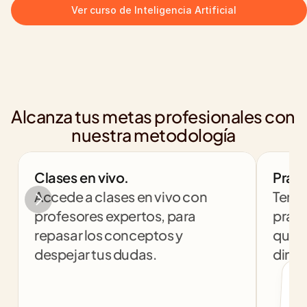
Ver curso de Inteligencia Artificial
Alcanza tus metas profesionales con 
nuestra metodología
Clases en vivo.
Práct
Accede a clases en vivo con 
Tendr
profesores expertos, para 
práct
repasar los conceptos y 
que t
despejar tus dudas.
dinám
col