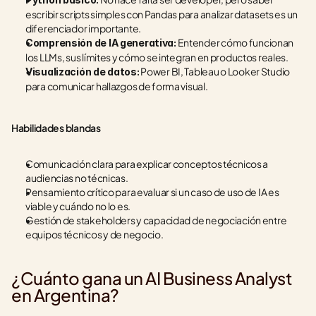
escribir scripts simples con Pandas para analizar datasets es un 
diferenciador importante.
 Entender cómo funcionan 
Comprensión de IA generativa:
los LLMs, sus límites y cómo se integran en productos reales.
 Power BI, Tableau o Looker Studio 
Visualización de datos:
para comunicar hallazgos de forma visual.
Habilidades blandas
Comunicación clara para explicar conceptos técnicos a 
audiencias no técnicas.
Pensamiento crítico para evaluar si un caso de uso de IA es 
viable y cuándo no lo es.
Gestión de stakeholders y capacidad de negociación entre 
equipos técnicos y de negocio.
¿Cuánto gana un AI Business Analyst 
en Argentina?