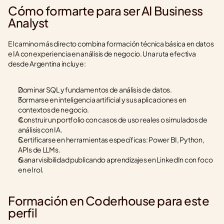
Cómo formarte para ser AI Business 
Analyst
El camino más directo combina formación técnica básica en datos 
e IA con experiencia en análisis de negocio. Una ruta efectiva 
desde Argentina incluye:
Dominar SQL y fundamentos de análisis de datos.
Formarse en inteligencia artificial y sus aplicaciones en 
contextos de negocio.
Construir un portfolio con casos de uso reales o simulados de 
análisis con IA.
Certificarse en herramientas específicas: Power BI, Python, 
APIs de LLMs.
Ganar visibilidad publicando aprendizajes en LinkedIn con foco 
en el rol.
Formación en Coderhouse para este 
perfil