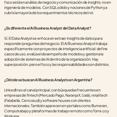
foco está en análisis de negocio y comunicación de insights, no en 
ingeniería de modelos. Con SQL sólido y nociones de Python ya 
cubrís la mayoría de los requerimientos técnicos del rol.
¿Es diferente el AI Business Analyst del Data Analyst?
Sí. El Data Analyst se enfoca en extraer insights de datos para 
responder preguntas del negocio. El AI Business Analyst trabaja 
específicamente con proyectos de inteligencia artificial: define 
casos de uso, evalúa el desempeño de modelos y gestiona la 
adopción de sistemas de IA dentro de la organización. Hay 
superposición, pero el foco y las responsabilidades son distintos.
¿Dónde se buscan AI Business Analysts en Argentina?
LinkedIn es el canal principal, con búsquedas frecuentes en 
empresas de fintech (Mercado Pago, Naranja X, Ualá), retail tech 
(Falabella, Cencosud) y software houses con clientes 
internacionales. También aparecen en portales como Bumeran, 
Computrabajo y plataformas de trabajo remoto como Torre.co y 
Workana.