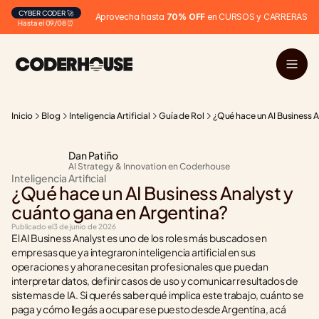
CYBER CODER 🚀
Aprovecha hasta 
70% OFF
 en CURSOS y CARRERAS
Hasta el 09/08 ⏰
Inicio
Blog
Inteligencia Artificial
Guía de Rol
¿Qué hace un AI Business A
Dan Patiño
AI Strategy & Innovation en Coderhouse
Inteligencia Artificial
¿Qué hace un AI Business Analyst y 
cuánto gana en Argentina?
Publicado el
3 de junio de 2026
El AI Business Analyst es uno de los roles más buscados en 
empresas que ya integraron inteligencia artificial en sus 
operaciones y ahora necesitan profesionales que puedan 
interpretar datos, definir casos de uso y comunicar resultados de 
sistemas de IA. Si querés saber qué implica este trabajo, cuánto se 
paga y cómo llegás a ocupar ese puesto desde Argentina, acá 