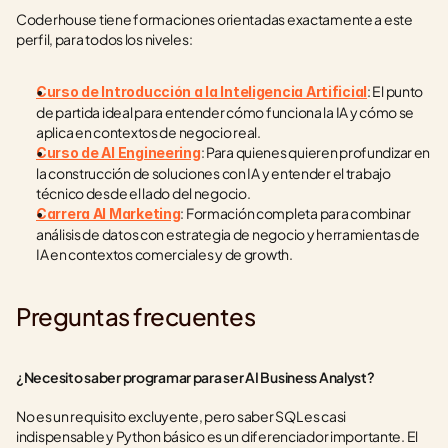
Coderhouse tiene formaciones orientadas exactamente a este 
perfil, para todos los niveles:
: El punto 
Curso de Introducción a la Inteligencia Artificial
de partida ideal para entender cómo funciona la IA y cómo se 
aplica en contextos de negocio real.
: Para quienes quieren profundizar en 
Curso de AI Engineering
la construcción de soluciones con IA y entender el trabajo 
técnico desde el lado del negocio.
: Formación completa para combinar 
Carrera AI Marketing
análisis de datos con estrategia de negocio y herramientas de 
IA en contextos comerciales y de growth.
Preguntas frecuentes
¿Necesito saber programar para ser AI Business Analyst?
No es un requisito excluyente, pero saber SQL es casi 
indispensable y Python básico es un diferenciador importante. El 