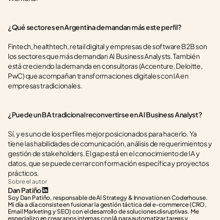
¿Qué sectores en Argentina demandan más este perfil?
Fintech, healthtech, retail digital y empresas de software B2B son 
los sectores que más demandan AI Business Analysts. También 
está creciendo la demanda en consultoras (Accenture, Deloitte, 
PwC) que acompañan transformaciones digitales con IA en 
empresas tradicionales.
¿Puede un BA tradicional reconvertirse en AI Business Analyst?
Sí, y es uno de los perfiles mejor posicionados para hacerlo. Ya 
tiene las habilidades de comunicación, análisis de requerimientos y 
gestión de stakeholders. El gap está en el conocimiento de IA y 
datos, que se puede cerrar con formación específica y proyectos 
prácticos.
Sobre el autor
Dan Patiño
Soy Dan Patiño, responsable de AI Strategy & Innovation en Coderhouse. 
Mi día a día consiste en fusionar la gestión táctica del e-commerce (CRO, 
Email Marketing y SEO) con el desarrollo de soluciones disruptivas. Me 
especializo en crear apps internas con IA para automatizar tareas y 