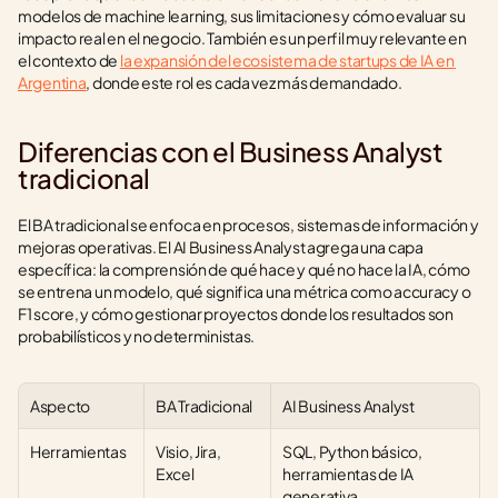
modelos de machine learning, sus limitaciones y cómo evaluar su 
impacto real en el negocio. También es un perfil muy relevante en 
el contexto de 
la expansión del ecosistema de startups de IA en 
Argentina
, donde este rol es cada vez más demandado.
Diferencias con el Business Analyst 
tradicional
El BA tradicional se enfoca en procesos, sistemas de información y 
mejoras operativas. El AI Business Analyst agrega una capa 
específica: la comprensión de qué hace y qué no hace la IA, cómo 
se entrena un modelo, qué significa una métrica como accuracy o 
F1 score, y cómo gestionar proyectos donde los resultados son 
probabilísticos y no deterministas.
Aspecto
BA Tradicional
AI Business Analyst
Herramientas
Visio, Jira, 
SQL, Python básico, 
Excel
herramientas de IA 
generativa