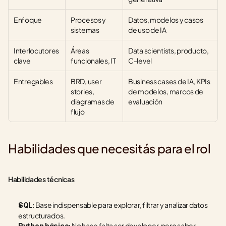
Enfoque
Procesos y 
Datos, modelos y casos 
sistemas
de uso de IA
Interlocutores 
Áreas 
Data scientists, producto, 
clave
funcionales, IT
C-level
Entregables
BRD, user 
Business cases de IA, KPIs 
stories, 
de modelos, marcos de 
diagramas de 
evaluación
flujo
Habilidades que necesitás para el rol
Habilidades técnicas
 Base indispensable para explorar, filtrar y analizar datos 
SQL:
estructurados.
 No hace falta ser developer, pero saber 
Python básico: