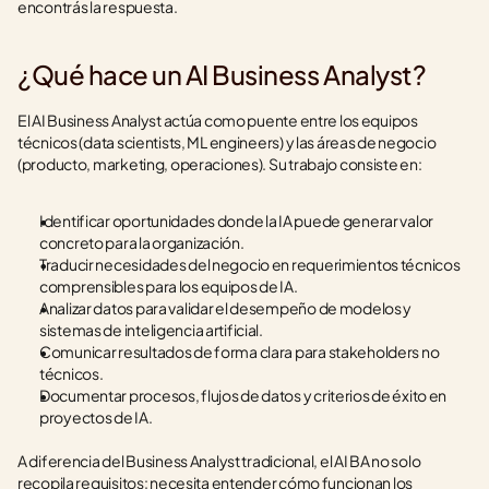
encontrás la respuesta.
¿Qué hace un AI Business Analyst?
El AI Business Analyst actúa como puente entre los equipos 
técnicos (data scientists, ML engineers) y las áreas de negocio 
(producto, marketing, operaciones). Su trabajo consiste en:
Identificar oportunidades donde la IA puede generar valor 
concreto para la organización.
Traducir necesidades del negocio en requerimientos técnicos 
comprensibles para los equipos de IA.
Analizar datos para validar el desempeño de modelos y 
sistemas de inteligencia artificial.
Comunicar resultados de forma clara para stakeholders no 
técnicos.
Documentar procesos, flujos de datos y criterios de éxito en 
proyectos de IA.
A diferencia del Business Analyst tradicional, el AI BA no solo 
recopila requisitos: necesita entender cómo funcionan los 