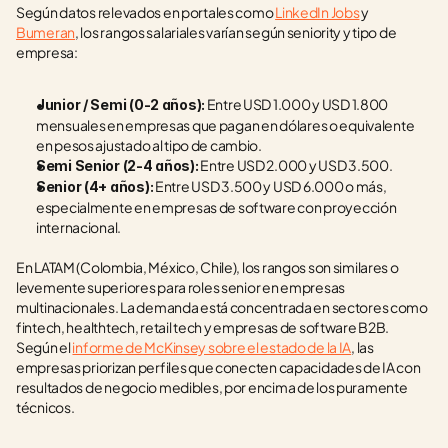
Según datos relevados en portales como 
LinkedIn Jobs
 y 
Bumeran
, los rangos salariales varían según seniority y tipo de 
empresa:
 Entre USD 1.000 y USD 1.800 
Junior / Semi (0-2 años):
mensuales en empresas que pagan en dólares o equivalente 
en pesos ajustado al tipo de cambio.
 Entre USD 2.000 y USD 3.500.
Semi Senior (2-4 años):
 Entre USD 3.500 y USD 6.000 o más, 
Senior (4+ años):
especialmente en empresas de software con proyección 
internacional.
En LATAM (Colombia, México, Chile), los rangos son similares o 
levemente superiores para roles senior en empresas 
multinacionales. La demanda está concentrada en sectores como 
fintech, healthtech, retail tech y empresas de software B2B. 
Según el 
informe de McKinsey sobre el estado de la IA
, las 
empresas priorizan perfiles que conecten capacidades de IA con 
resultados de negocio medibles, por encima de los puramente 
técnicos.