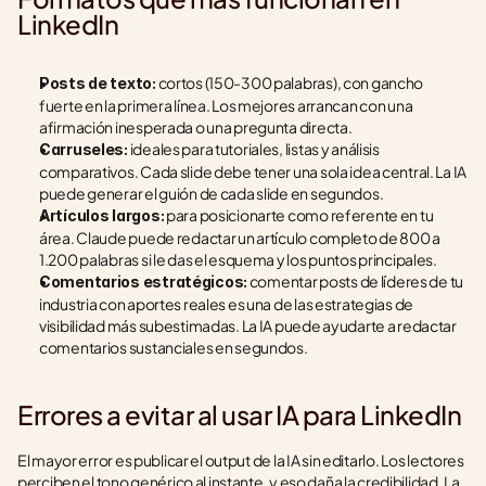
LinkedIn
 cortos (150-300 palabras), con gancho 
Posts de texto:
fuerte en la primera línea. Los mejores arrancan con una 
afirmación inesperada o una pregunta directa.
 ideales para tutoriales, listas y análisis 
Carruseles:
comparativos. Cada slide debe tener una sola idea central. La IA 
puede generar el guión de cada slide en segundos.
 para posicionarte como referente en tu 
Artículos largos:
área. Claude puede redactar un artículo completo de 800 a 
1.200 palabras si le das el esquema y los puntos principales.
 comentar posts de líderes de tu 
Comentarios estratégicos:
industria con aportes reales es una de las estrategias de 
visibilidad más subestimadas. La IA puede ayudarte a redactar 
comentarios sustanciales en segundos.
Errores a evitar al usar IA para LinkedIn
El mayor error es publicar el output de la IA sin editarlo. Los lectores 
perciben el tono genérico al instante, y eso daña la credibilidad. La 