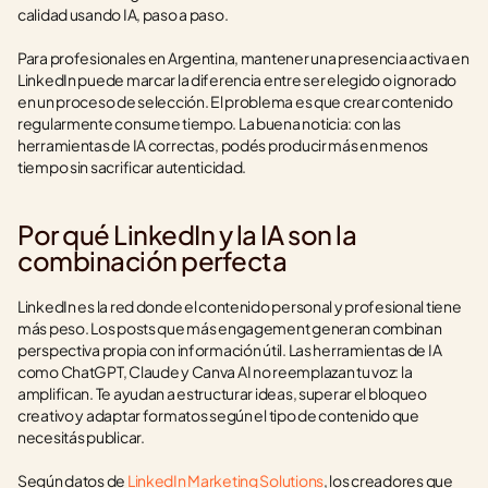
calidad usando IA, paso a paso.
Para profesionales en Argentina, mantener una presencia activa en 
LinkedIn puede marcar la diferencia entre ser elegido o ignorado 
en un proceso de selección. El problema es que crear contenido 
regularmente consume tiempo. La buena noticia: con las 
herramientas de IA correctas, podés producir más en menos 
tiempo sin sacrificar autenticidad.
Por qué LinkedIn y la IA son la 
combinación perfecta
LinkedIn es la red donde el contenido personal y profesional tiene 
más peso. Los posts que más engagement generan combinan 
perspectiva propia con información útil. Las herramientas de IA 
como ChatGPT, Claude y Canva AI no reemplazan tu voz: la 
amplifican. Te ayudan a estructurar ideas, superar el bloqueo 
creativo y adaptar formatos según el tipo de contenido que 
necesitás publicar.
Según datos de 
LinkedIn Marketing Solutions
, los creadores que 