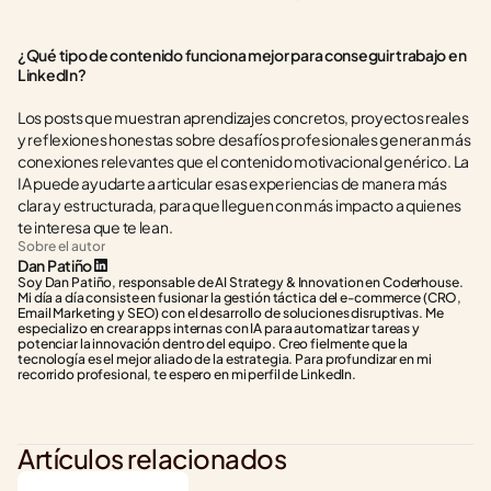
¿Qué tipo de contenido funciona mejor para conseguir trabajo en 
LinkedIn?
Los posts que muestran aprendizajes concretos, proyectos reales 
y reflexiones honestas sobre desafíos profesionales generan más 
conexiones relevantes que el contenido motivacional genérico. La 
IA puede ayudarte a articular esas experiencias de manera más 
clara y estructurada, para que lleguen con más impacto a quienes 
te interesa que te lean.
Sobre el autor
Dan Patiño
Soy Dan Patiño, responsable de AI Strategy & Innovation en Coderhouse. 
Mi día a día consiste en fusionar la gestión táctica del e-commerce (CRO, 
Email Marketing y SEO) con el desarrollo de soluciones disruptivas. Me 
especializo en crear apps internas con IA para automatizar tareas y 
potenciar la innovación dentro del equipo. Creo fielmente que la 
tecnología es el mejor aliado de la estrategia. Para profundizar en mi 
recorrido profesional, te espero en mi perfil de LinkedIn.
Artículos relacionados