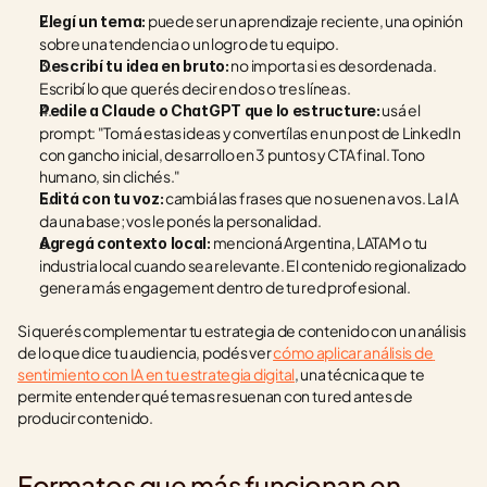
 puede ser un aprendizaje reciente, una opinión 
Elegí un tema:
sobre una tendencia o un logro de tu equipo.
 no importa si es desordenada. 
Describí tu idea en bruto:
Escribí lo que querés decir en dos o tres líneas.
 usá el 
Pedile a Claude o ChatGPT que lo estructure:
prompt: "Tomá estas ideas y convertílas en un post de LinkedIn 
con gancho inicial, desarrollo en 3 puntos y CTA final. Tono 
humano, sin clichés."
 cambiá las frases que no suenen a vos. La IA 
Editá con tu voz:
da una base; vos le ponés la personalidad.
 mencioná Argentina, LATAM o tu 
Agregá contexto local:
industria local cuando sea relevante. El contenido regionalizado 
genera más engagement dentro de tu red profesional.
Si querés complementar tu estrategia de contenido con un análisis 
de lo que dice tu audiencia, podés ver 
cómo aplicar análisis de 
sentimiento con IA en tu estrategia digital
, una técnica que te 
permite entender qué temas resuenan con tu red antes de 
producir contenido.
Formatos que más funcionan en 