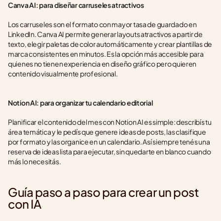
Canva AI: para diseñar carruseles atractivos
Los carruseles son el formato con mayor tasa de guardado en 
LinkedIn. Canva AI permite generar layouts atractivos a partir de 
texto, elegir paletas de color automáticamente y crear plantillas de 
marca consistentes en minutos. Es la opción más accesible para 
quienes no tienen experiencia en diseño gráfico pero quieren 
contenido visualmente profesional.
Notion AI: para organizar tu calendario editorial
Planificar el contenido del mes con Notion AI es simple: describís tu 
área temática y le pedís que genere ideas de posts, las clasifique 
por formato y las organice en un calendario. Así siempre tenés una 
reserva de ideas lista para ejecutar, sin quedarte en blanco cuando 
más lo necesitás.
Guía paso a paso para crear un post 
con IA