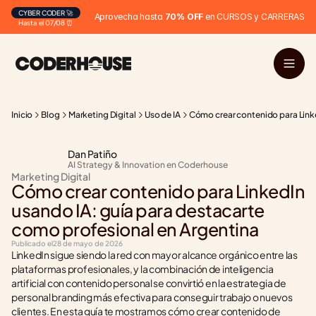
CYBER CODER 🚀
Aprovecha hasta 
70% OFF
 en CURSOS y CARRERAS
Hasta el 07/08 ⏰
Inicio
Blog
Marketing Digital
Uso de IA
Cómo crear contenido para Linke
Dan Patiño
AI Strategy & Innovation en Coderhouse
Marketing Digital
Cómo crear contenido para LinkedIn 
usando IA: guía para destacarte 
como profesional en Argentina
Publicado el
28 de mayo de 2026
LinkedIn sigue siendo la red con mayor alcance orgánico entre las 
plataformas profesionales, y la combinación de inteligencia 
artificial con contenido personal se convirtió en la estrategia de 
personal branding más efectiva para conseguir trabajo o nuevos 
clientes. En esta guía te mostramos cómo crear contenido de 