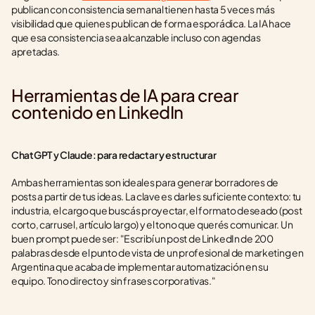
publican con consistencia semanal tienen hasta 5 veces más 
visibilidad que quienes publican de forma esporádica. La IA hace 
que esa consistencia sea alcanzable incluso con agendas 
apretadas.
Herramientas de IA para crear 
contenido en LinkedIn
ChatGPT y Claude: para redactar y estructurar
Ambas herramientas son ideales para generar borradores de 
posts a partir de tus ideas. La clave es darles suficiente contexto: tu 
industria, el cargo que buscás proyectar, el formato deseado (post 
corto, carrusel, artículo largo) y el tono que querés comunicar. Un 
buen prompt puede ser: "Escribí un post de LinkedIn de 200 
palabras desde el punto de vista de un profesional de marketing en 
Argentina que acaba de implementar automatización en su 
equipo. Tono directo y sin frases corporativas."