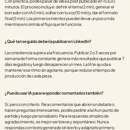
Con práctica, podés pasar de idea a post publicado en 15 a 20 
minutos. El proceso incluye: definir el tema (2 min), generar el 
borrador con IA (1 min), editar con tu voz (10 min) y dar el formato 
final (5 min). Los primeros intentos pueden llevar un poco más 
mientras encontrás el flujo que te funciona.
¿Qué tan seguido debería publicar en LinkedIn?
La consistencia supera a la frecuencia. Publicar 2 o 3 veces por 
semana de forma constante genera más resultados que publicar 7 
días seguidos y luego desaparecer un mes. La IA te ayuda a 
mantener ese ritmo sin agotarte, porque reduce el tiempo de 
producción de cada pieza.
¿Puedo usar IA para responder comentarios también?
Sí, pero con criterio. Para comentarios que abren un debate o 
hacen preguntas interesantes, podés pedirle a la IA un punto de 
partida y luego personalizarlo. Para respuestas simples de 
agradecimiento, es mejor ser breve y espontáneo. Nunca 
respondas con texto generado sin leerlo y adaptarlo primero.