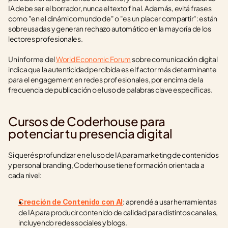
IA debe ser el borrador, nunca el texto final. Además, evitá frases 
como "en el dinámico mundo de" o "es un placer compartir": están 
sobreusadas y generan rechazo automático en la mayoría de los 
lectores profesionales.
Un informe del 
World Economic Forum
 sobre comunicación digital 
indica que la autenticidad percibida es el factor más determinante 
para el engagement en redes profesionales, por encima de la 
frecuencia de publicación o el uso de palabras clave específicas.
Cursos de Coderhouse para 
potenciar tu presencia digital
Si querés profundizar en el uso de IA para marketing de contenidos 
y personal branding, Coderhouse tiene formación orientada a 
cada nivel:
: aprendé a usar herramientas 
Creación de Contenido con AI
de IA para producir contenido de calidad para distintos canales, 
incluyendo redes sociales y blogs.