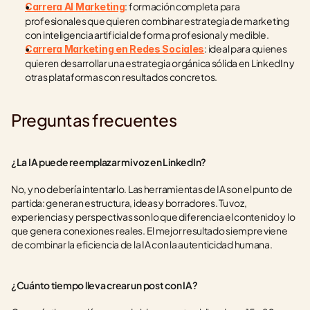
: formación completa para 
Carrera AI Marketing
profesionales que quieren combinar estrategia de marketing 
con inteligencia artificial de forma profesional y medible.
: ideal para quienes 
Carrera Marketing en Redes Sociales
quieren desarrollar una estrategia orgánica sólida en LinkedIn y 
otras plataformas con resultados concretos.
Preguntas frecuentes
¿La IA puede reemplazar mi voz en LinkedIn?
No, y no debería intentarlo. Las herramientas de IA son el punto de 
partida: generan estructura, ideas y borradores. Tu voz, 
experiencias y perspectivas son lo que diferencia el contenido y lo 
que genera conexiones reales. El mejor resultado siempre viene 
de combinar la eficiencia de la IA con la autenticidad humana.
¿Cuánto tiempo lleva crear un post con IA?