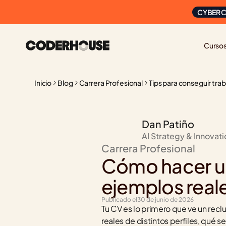
CYBER C
Curso
Inicio
Blog
Carrera Profesional
Tips para conseguir tra
Dan Patiño
AI Strategy & Innovat
Carrera Profesional
Cómo hacer un 
ejemplos reale
Publicado el
30 de junio de 2026
Tu CV es lo primero que ve un reclu
reales de distintos perfiles, qué 