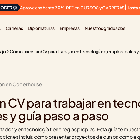
Aprovecha hasta 
 en CURSOS y CARRERAS
ODER 🚀
|
Hasta 
70% OFF
s
Carreras
Diplomaturas
Empresas
Nuestros graduados
bajo
Cómo hacer un CV para trabajar en tecnología: ejemplos reales y 
ion en Coderhouse
CV para trabajar en tecno
s y guía paso a paso
tador, y en tecnología tiene reglas propias. Esta guía te muest
secciones incluir, cómo presentar proyectos de cursos como ex