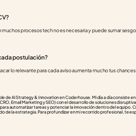
 CV?
 muchos procesos tech no es necesaria y puede sumar sesgos. P
 cada postulación?
stacar lo relevante para cada aviso aumenta mucho tus chances de
e de AI Strategy & Innovation en Coderhouse. Mi día a día consiste en f
RO, Email Marketing y SEO) con el desarrollo de soluciones disruptivas
 para automatizar tareas y potenciar la innovación dentro del equipo. C
do de la estrategia. Para profundizar en mi recorrido profesional, te esp