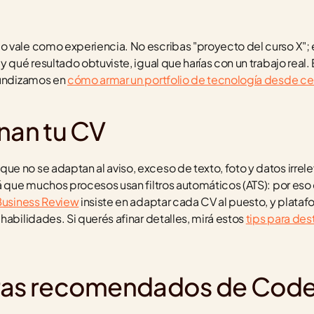
 vale como experiencia. No escribas "proyecto del curso X"; e
 qué resultado obtuviste, igual que harías con un trabajo real. 
fundizamos en 
cómo armar un portfolio de tecnología desde ce
enan tu CV
 no se adaptan al aviso, exceso de texto, foto y datos irrelev
á que muchos procesos usan filtros automáticos (ATS): por eso 
Business Review
 insiste en adaptar cada CV al puesto, y plata
abilidades. Si querés afinar detalles, mirá estos 
tips para des
eras recomendados de Cod