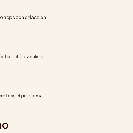
 o apps con enlace en 
habilitó tu análisis. 
xplicás el problema, 
o 