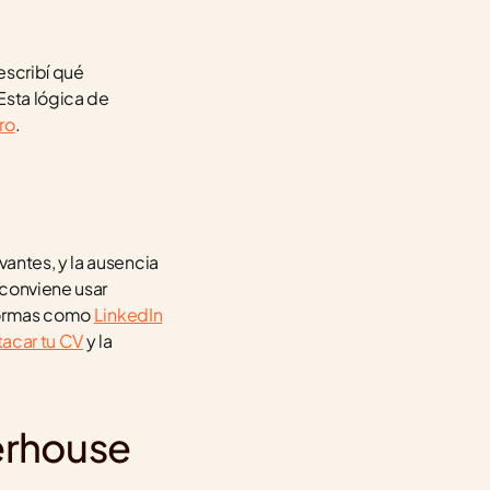
scribí qué 
Esta lógica de 
ro
.
antes, y la ausencia 
conviene usar 
formas como 
LinkedIn
tacar tu CV
 y la 
erhouse