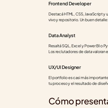
Frontend Developer
Destacá HTML, CSS, JavaScript y u
vivo y repositorio. Un buen detal
Data Analyst
Resaltá SQL, Excel y Power BI o Pyt
Los reclutadores de data valoran e
UX/UI Designer
El portfolio es casi más important
tu proceso y el resultado de diseñ
Cómo presenta