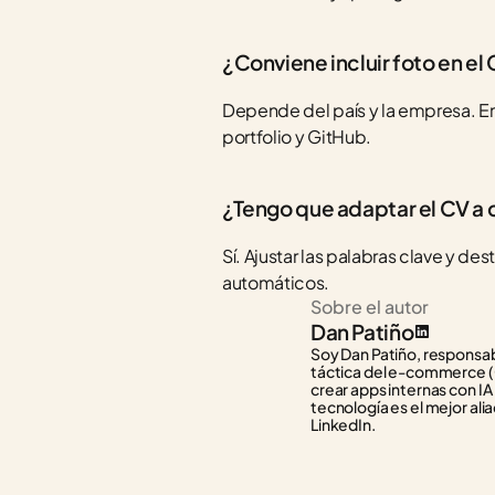
¿Conviene incluir foto en el
Depende del país y la empresa. En
portfolio y GitHub.
¿Tengo que adaptar el CV a
Sí. Ajustar las palabras clave y de
automáticos.
Sobre el autor
Dan Patiño
Soy Dan Patiño, responsabl
táctica del e-commerce (C
crear apps internas con IA
tecnología es el mejor alia
LinkedIn.