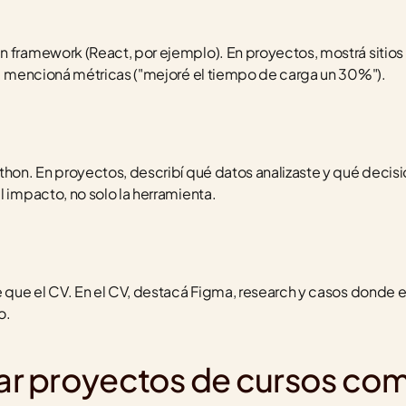
n framework (React, por ejemplo). En proyectos, mostrá sitios
le: mencioná métricas ("mejoré el tiempo de carga un 30%").
hon. En proyectos, describí qué datos analizaste y qué decisión 
l impacto, no solo la herramienta.
e que el CV. En el CV, destacá Figma, research y casos donde e
o.
r proyectos de cursos com