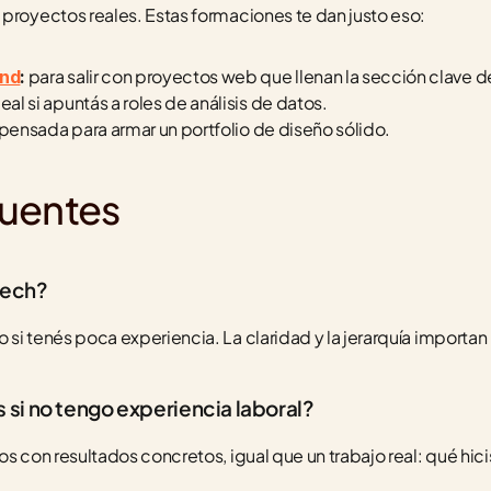
 proyectos reales. Estas formaciones te dan justo eso:
 para salir con proyectos web que llenan la sección clave d
end
:
deal si apuntás a roles de análisis de datos.
 pensada para armar un portfolio de diseño sólido.
cuentes
tech?
si tenés poca experiencia. La claridad y la jerarquía importan
si no tengo experiencia laboral?
s con resultados concretos, igual que un trabajo real: qué hici