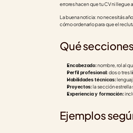
errores hacen que tu CV ni llegue a 
La buena noticia: no necesitás añ
cómo ordenarlo para que el reclut
Qué secciones
 nombre, rol al q
Encabezado:
 dos o tres
Perfil profesional:
 lengua
Habilidades técnicas:
 la sección estrell
Proyectos:
 inc
Experiencia y formación:
Ejemplos según