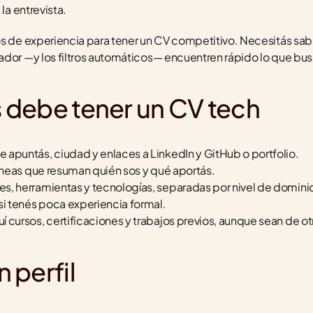
la entrevista.
os de experiencia para tener un CV competitivo. Necesitás sab
ador —y los filtros automáticos— encuentren rápido lo que bu
 debe tener un CV tech
ue apuntás, ciudad y enlaces a LinkedIn y GitHub o portfolio.
 líneas que resuman quién sos y qué aportás.
jes, herramientas y tecnologías, separadas por nivel de domini
a si tenés poca experiencia formal.
luí cursos, certificaciones y trabajos previos, aunque sean de ot
 perfil