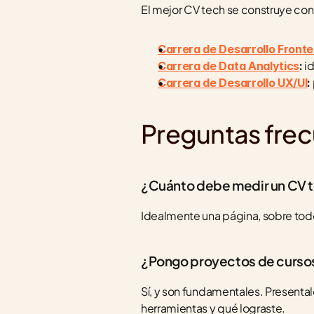
El mejor CV tech se construye con
Carrera de Desarrollo Front
 i
Carrera de Data Analytics
:
Carrera de Desarrollo UX/UI
:
Preguntas fre
¿Cuánto debe medir un CV 
Idealmente una página, sobre todo 
¿Pongo proyectos de cursos 
Sí, y son fundamentales. Presentalo
herramientas y qué lograste.