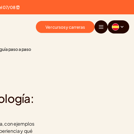
el 07/08 ⏰
Ver cursos y carreras
guía paso a paso
logía: 
ra, con ejemplos 
periencia y qué 