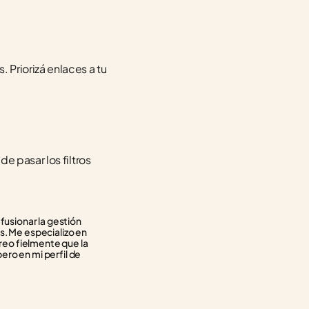
riorizá enlaces a tu 
 pasar los filtros 
usionar la gestión 
. Me especializo en 
reo fielmente que la 
ero en mi perfil de 