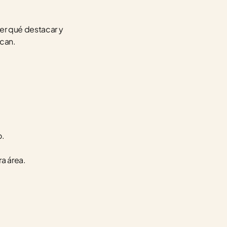
er qué destacar y 
scan.
o.
ra área.