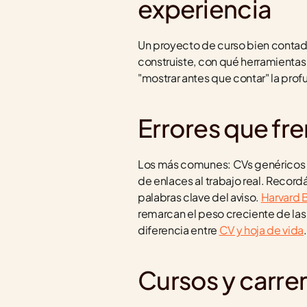
experiencia
Un proyecto de curso bien contado
construiste, con qué herramientas y
"mostrar antes que contar" la pro
Errores que fr
Los más comunes: CVs genéricos que
de enlaces al trabajo real. Record
palabras clave del aviso. 
Harvard 
remarcan el peso creciente de las h
diferencia entre 
CV y hoja de vida
.
Cursos y carr