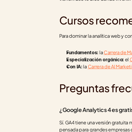
Cursos recom
Para dominar la analítica web y co
 la 
Carrera de Ma
Fundamentos:
 el 
Especialización orgánica:
 la 
Carrera de AI Market
Con IA:
Preguntas fre
¿Google Analytics 4 es grati
Sí. GA4 tiene una versión gratuita 
pensada para grandes empresas c