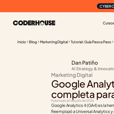
CYBER C
Curso
Inicio
Blog
Marketing Digital
Tutorial: Guía Paso a Paso
Dan Patiño
AI Strategy & Innovat
Marketing Digital
Google Analyti
completa para 
Publicado el
1 de julio de 2026
Google Analytics 4 (GA4) es la her
Reemplazó a Universal Analytics y c