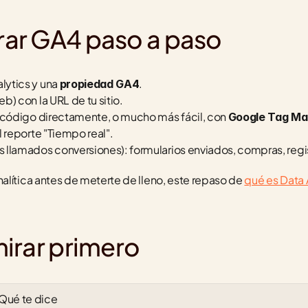
ar GA4 paso a paso
ytics y una 
.
propiedad GA4
eb) con la URL de tu sitio.
l código directamente, o mucho más fácil, con 
Google Tag M
l reporte "Tiempo real".
es llamados conversiones): formularios enviados, compras, regi
lítica antes de meterte de lleno, este repaso de 
qué es Data A
irar primero
Qué te dice