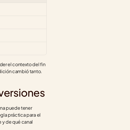
er el contexto del fin 
dición cambió tanto.
nversiones
ona puede tener 
gla práctica para el 
 y de qué canal 