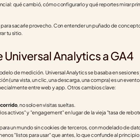
encial: qué cambió, cómo configurarlo y qué reportes mirar pri
os para sacarle provecho. Con entender un puñado de conceptos
r tu sitio.
Universal Analytics a GA4
delo de medición. Universal Analytics se basaba en sesiones y
ción (una vista, un clic, una descarga, una compra) es un evento
pecialmente entre web y app. Otros cambios clave:
, no solo en visitas sueltas.
ecorrido
os activos" y "engagement" en lugar de la vieja "tasa de rebote
para un mundo sin cookies de terceros, con modelado de dat
menos "listos para usar" que antes, lo que confunde al principio