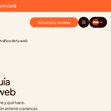
el 07/08 ⏰
Ver cursos y carreras
 tráfico de tu web
ía 
 web
ne y qué hace. 
n anterior o arrancás 