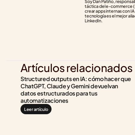
Soy Dan Patiño, responsabl
táctica del e-commerce (C
crear apps internas con IA
tecnología es el mejor alia
LinkedIn.
Artículos relacionados
Structured outputs en IA: cómo hacer que 
ChatGPT, Claude y Gemini devuelvan 
datos estructurados para tus 
automatizaciones
Leer artículo