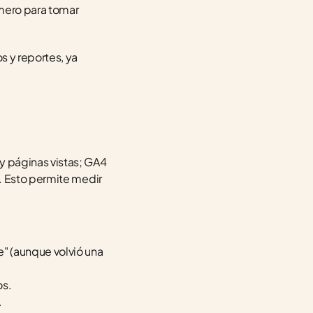
mero para tomar 
 y reportes, ya 
 páginas vistas; GA4 
. Esto permite medir 
" (aunque volvió una 
os.
.