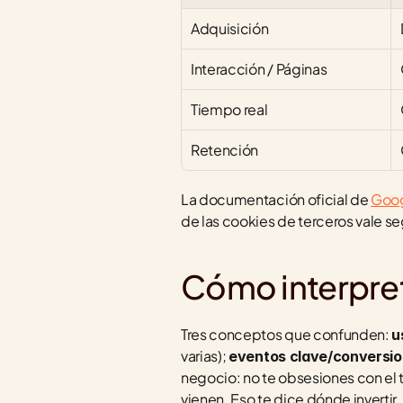
Adquisición
Interacción / Páginas
Tiempo real
Retención
La documentación oficial de 
Goog
de las cookies de terceros vale seg
Cómo interpret
Tres conceptos que confunden: 
u
varias); 
eventos clave/conversi
negocio: no te obsesiones con el t
vienen. Eso te dice dónde invertir.