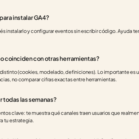
para instalar GA4?
instalarlo y configurar eventos sin escribir código. Ayuda te
no coinciden con otras herramientas?
istinto (cookies, modelado, definiciones). Lo importante es us
cias, no comparar cifras exactas entre herramientas.
r todas las semanas?
entos clave: te muestra qué canales traen usuarios que realmen
a tu estrategia.