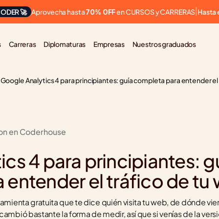
Aprovecha hasta 
 en CURSOS y CARRERAS
ODER 🚀
|
Hasta 
70% OFF
s
Carreras
Diplomaturas
Empresas
Nuestros graduados
Google Analytics 4 para principiantes: guía completa para entender el
ion en Coderhouse
cs 4 para principiantes: gu
entender el tráfico de tu
ramienta gratuita que te dice quién visita tu web, de dónde vie
ambió bastante la forma de medir, así que si venías de la versió