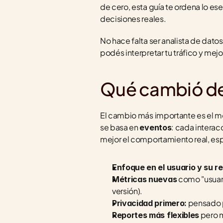
de cero, esta guía te ordena lo es
decisiones reales.
No hace falta ser analista de dat
podés interpretar tu tráfico y mejora
Qué cambió de 
El cambio más importante es el mo
se basa en 
: cada interac
eventos
mejor el comportamiento real, es
Enfoque en el usuario y su r
 como "usuari
Métricas nuevas
versión).
 pensado 
Privacidad primero:
 pero 
Reportes más flexibles