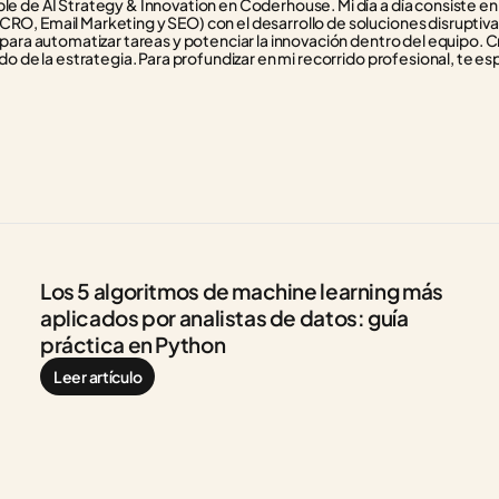
e de AI Strategy & Innovation en Coderhouse. Mi día a día consiste en f
RO, Email Marketing y SEO) con el desarrollo de soluciones disruptivas
 para automatizar tareas y potenciar la innovación dentro del equipo. C
do de la estrategia. Para profundizar en mi recorrido profesional, te esp
Los 5 algoritmos de machine learning más 
aplicados por analistas de datos: guía 
práctica en Python
Leer artículo