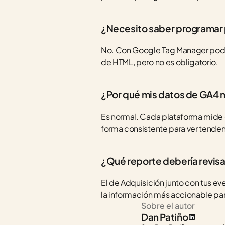
¿Necesito saber programar 
No. Con Google Tag Manager podés 
de HTML, pero no es obligatorio.
¿Por qué mis datos de GA4 
Es normal. Cada plataforma mide d
forma consistente para ver tenden
¿Qué reporte debería revisa
El de Adquisición junto con tus ev
la información más accionable par
Sobre el autor
Dan Patiño