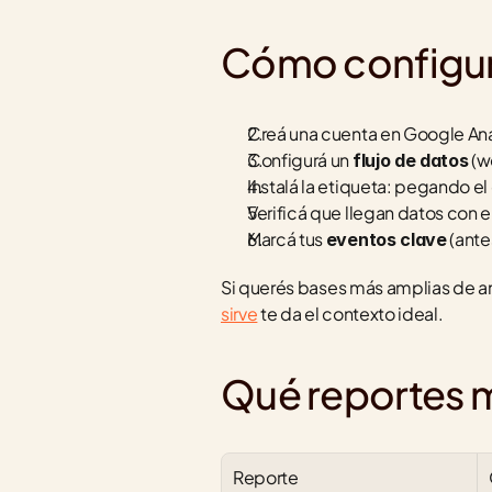
Cómo configur
Creá una cuenta en Google Anal
Configurá un 
 (w
flujo de datos
Instalá la etiqueta: pegando e
Verificá que llegan datos con e
Marcá tus 
 (ant
eventos clave
Si querés bases más amplias de ana
sirve
 te da el contexto ideal.
Qué reportes m
Reporte