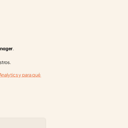
.
anager
stros.
nalytics y para qué 