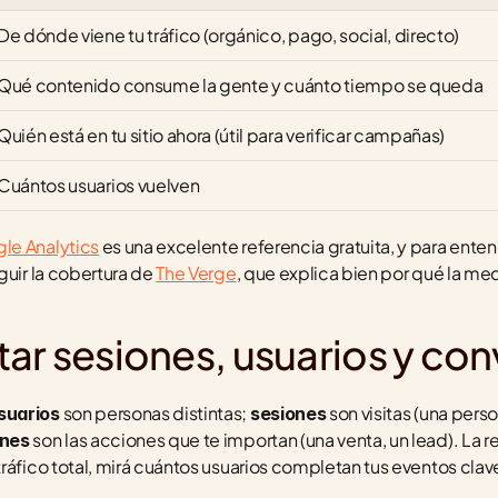
De dónde viene tu tráfico (orgánico, pago, social, directo)
Qué contenido consume la gente y cuánto tiempo se queda
Quién está en tu sitio ahora (útil para verificar campañas)
Cuántos usuarios vuelven
le Analytics
 es una excelente referencia gratuita, y para entend
uir la cobertura de 
The Verge
, que explica bien por qué la me
ar sesiones, usuarios y co
 son personas distintas; 
 son visitas (una pers
suarios
sesiones
 son las acciones que te importan (una venta, un lead). La re
ones
ráfico total, mirá cuántos usuarios completan tus eventos clave