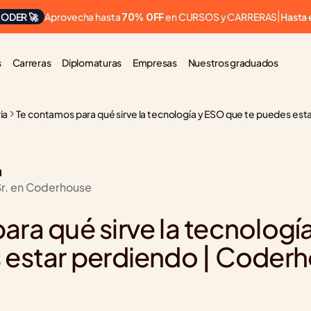
Aprovecha hasta 
 en CURSOS y CARRERAS
ODER 🚀
|
Hasta 
70% OFF
s
Carreras
Diplomaturas
Empresas
Nuestros graduados
ia
Te contamos para qué sirve la tecnología y ESO que te puedes es
a
Sr. en Coderhouse
ra qué sirve la tecnología
 estar perdiendo | Coder