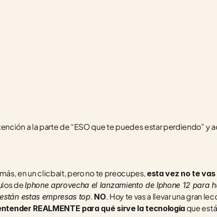
nción a la parte de “ESO que te puedes estar perdiendo” y aqu
más, en un clicbait, pero no te preocupes, 
esta vez no te vas
los de 
Iphone aprovecha el lanzamiento de Iphone 12 para hu
. 
. Hoy te vas a llevar una gran lec
 están estas empresas top
NO
 que está
entender REALMENTE para qué sirve la tecnología