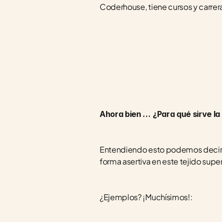
Coderhouse, tiene cursos y carrera
Ahora bien … ¿Para qué sirve la
Entendiendo esto podemos decir qu
forma asertiva en este tejido sup
¿Ejemplos? ¡Muchísimos!: