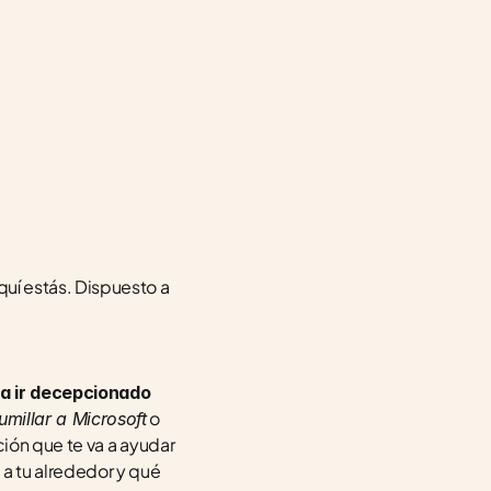
í estás. Dispuesto a 
 a ir decepcionado
 o 
millar a Microsoft
ción que te va a ayudar 
 a tu alrededor y qué 