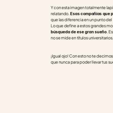
Y con esta imagen totalmente lapi
relatando. 
Esas compañías que p
que las diferencia en un punto del
Lo que define a estos grandes mon
. E
búsqueda de ese gran sueño
no se mide en títulos universitario
¡Igual ojo! Con esto no te decimos
que nunca para poder llevar tus sue