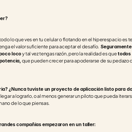
ber?
do lo que ves en tu celular o flotando en el hiperespacio es t
ga el valor suficiente para aceptar el desafío.
 Seguramente 
 y tal vez tengas razón, pero la realidad es que 
 poco loco
todos
 que pueden crecer para apoderarse de su pedazo de
potencia,
ria? ¿Nunca tuviste un proyecto de aplicación listo para 
legar a lograrlo, o al menos generar un piloto que pueda iterar
mano de lo que piensas.
randes compañías empezaron en un taller: