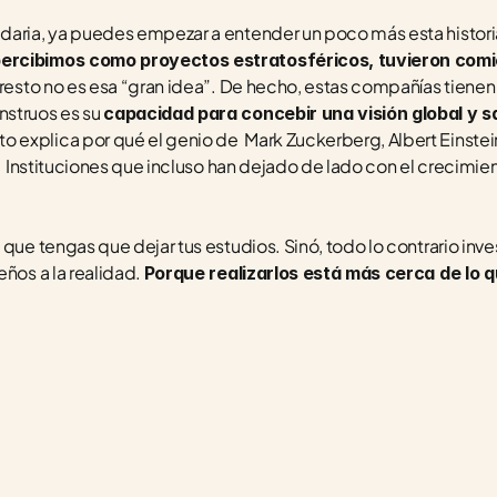
daria, ya puedes empezar a entender un poco más esta historia
ercibimos como proyectos estratosféricos, tuvieron comi
 resto no es esa “gran idea”. De hecho, estas compañías tienen 
struos es su 
capacidad para concebir una visión global y sal
sto explica por qué el genio de  Mark Zuckerberg, Albert Einst
s. Instituciones que incluso han dejado de lado con el crecimie
 que tengas que dejar tus estudios. Sinó, todo lo contrario inve
ños a la realidad. 
Porque realizarlos está más cerca de lo q