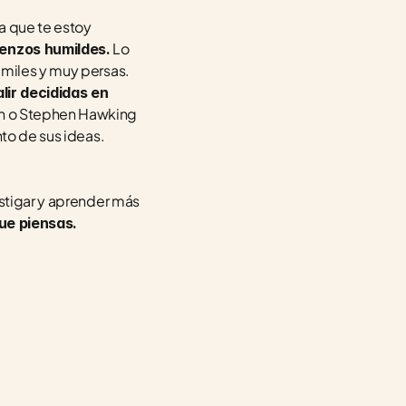
 que te estoy 
 Lo 
enzos humildes.
miles y muy persas. 
ir decididas en 
ein o Stephen Hawking 
nto de sus ideas.
stigar y aprender más 
ue piensas.