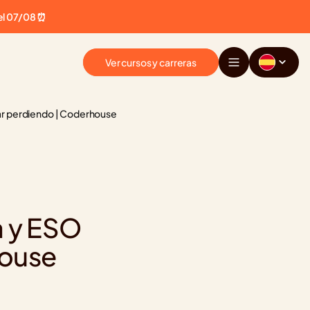
el 07/08 ⏰
Ver cursos y carreras
tar perdiendo | Coderhouse
 y ESO 
house