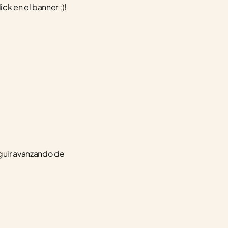
ck en el banner ;)!
guir avanzando de 