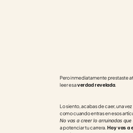
Pero inmediatamente prestaste ate
leer esa 
.
verdad revelada
Lo siento, acabas de caer, una vez 
como cuando entras en esos artícu
No vas a creer lo arruinadas que
a potenciar tu carrera. 
Hoy vas a 