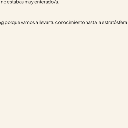
ez no estabas muy enterado/a.
og porque vamos a llevar tu conocimiento hasta la estratósfera 