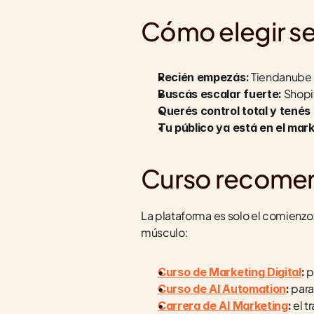
Cómo elegir s
 Tiendanube 
Recién empezás:
 Shopi
Buscás escalar fuerte:
Querés control total y tenés 
Tu público ya está en el mar
Curso recome
La plataforma es solo el comienzo
músculo:
 p
Curso de Marketing Digital
:
 par
Curso de AI Automation
:
 el 
Carrera de AI Marketing
: