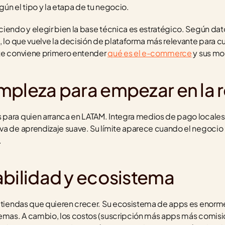
ún el tipo y la etapa de tu negocio.
ciendo y elegir bien la base técnica es estratégico. Según dat
, lo que vuelve la decisión de plataforma más relevante para cu
te conviene primero entender 
qué es el e-commerce
 y sus m
mpleza para empezar en la 
para quien arranca en LATAM. Integra medios de pago locales c
va de aprendizaje suave. Su límite aparece cuando el negocio 
.
abilidad y ecosistema
 tiendas que quieren crecer. Su ecosistema de apps es enorme y
lemas. A cambio, los costos (suscripción más apps más comisio