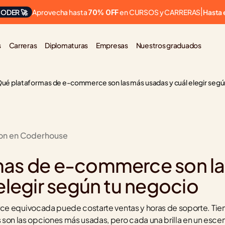
Aprovecha hasta 
 en CURSOS y CARRERAS
ODER 🚀
|
Hasta 
70% OFF
s
Carreras
Diplomaturas
Empresas
Nuestros graduados
ué plataformas de e-commerce son las más usadas y cuál elegir segú
ion en Coderhouse
as de e-commerce son la
elegir según tu negocio
ce equivocada puede costarte ventas y horas de soporte. Tien
las opciones más usadas, pero cada una brilla en un escenari