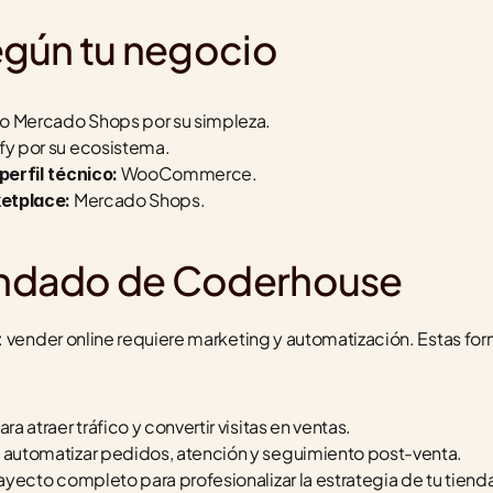
egún tu negocio
o Mercado Shops por su simpleza.
fy por su ecosistema.
 WooCommerce.
perfil técnico:
 Mercado Shops.
ketplace:
ndado de Coderhouse
: vender online requiere marketing y automatización. Estas for
ara atraer tráfico y convertir visitas en ventas.
a automatizar pedidos, atención y seguimiento post-venta.
trayecto completo para profesionalizar la estrategia de tu tiend