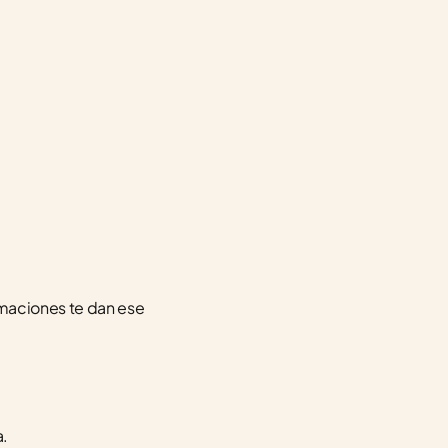
maciones te dan ese 
a.