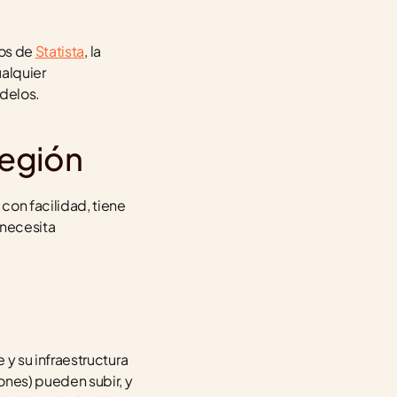
os de 
Statista
, la 
alquier 
odelos.
región
on facilidad, tiene 
necesita 
 su infraestructura 
nes) pueden subir, y 