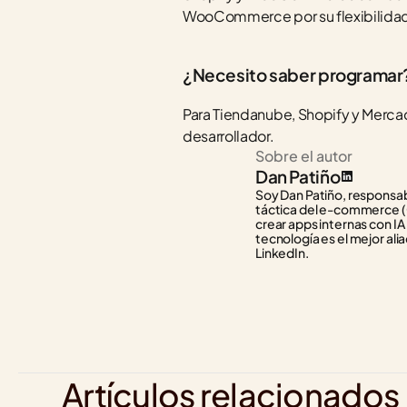
WooCommerce por su flexibilidad 
¿Necesito saber programar
Para Tiendanube, Shopify y Merc
desarrollador.
Sobre el autor
Dan Patiño
Soy Dan Patiño, responsabl
táctica del e-commerce (C
crear apps internas con IA
tecnología es el mejor alia
LinkedIn.
Artículos relacionados