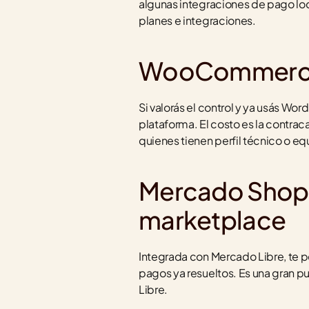
algunas integraciones de pago loc
planes e integraciones.
WooCommerce: 
Si valorás el control y ya usás Wo
plataforma. El costo es la contraca
quienes tienen perfil técnico o eq
Mercado Shops:
marketplace
Integrada con Mercado Libre, te per
pagos ya resueltos. Es una gran pu
Libre.