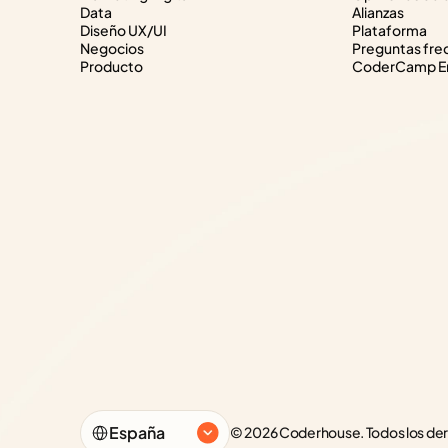
Data
Alianzas
Diseño UX/UI
Plataforma
Negocios
Preguntas fre
Producto
CoderCamp Em
Select Language
España
© 2026 Coderhouse. Todos los de