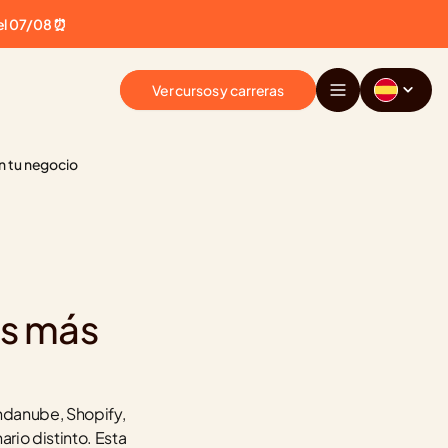
el 07/08 ⏰
Ver cursos y carreras
n tu negocio
s más 
danube, Shopify, 
o distinto. Esta 