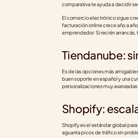
comparativa te ayuda a decidir seg
El comercio electrónico sigue cre
facturación online crece año a año
emprendedor. Si recién arrancás, 
Tiendanube: si
Es de las opciones más amigables 
buen soporte en español y una cur
personalizaciones muy avanzadas
Shopify: escal
Shopify es el estándar global para
aguanta picos de tráfico sin prob