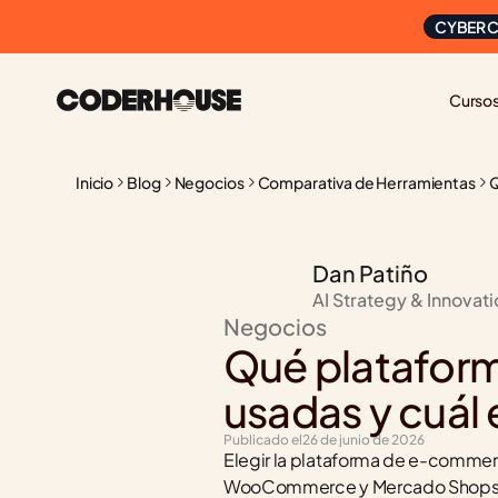
CYBER C
Curso
Inicio
Blog
Negocios
Comparativa de Herramientas
Q
Dan Patiño
AI Strategy & Innovat
Negocios
Qué plataform
usadas y cuál 
Publicado el
26 de junio de 2026
Elegir la plataforma de e-commer
WooCommerce y Mercado Shops son 