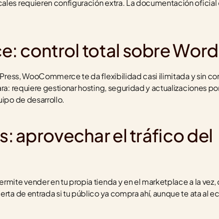
ales requieren configuración extra. La documentación oficial 
control total sobre Word
rdPress, WooCommerce te da flexibilidad casi ilimitada y sin com
ra: requiere gestionar hosting, seguridad y actualizaciones por 
uipo de desarrollo.
 aprovechar el tráfico del 
mite vender en tu propia tienda y en el marketplace a la vez, con
erta de entrada si tu público ya compra ahí, aunque te ata al