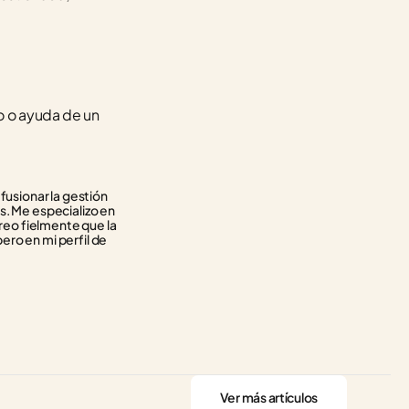
o ayuda de un 
usionar la gestión 
. Me especializo en 
reo fielmente que la 
ero en mi perfil de 
Ver más artículos