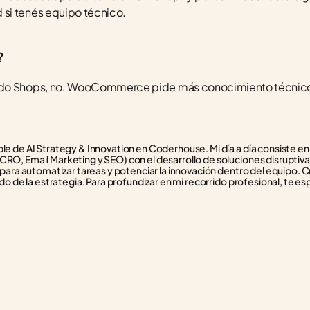
si tenés equipo técnico.
?
ado Shops, no. WooCommerce pide más conocimiento técnico 
e de AI Strategy & Innovation en Coderhouse. Mi día a día consiste en f
RO, Email Marketing y SEO) con el desarrollo de soluciones disruptivas
 para automatizar tareas y potenciar la innovación dentro del equipo. C
do de la estrategia. Para profundizar en mi recorrido profesional, te esp