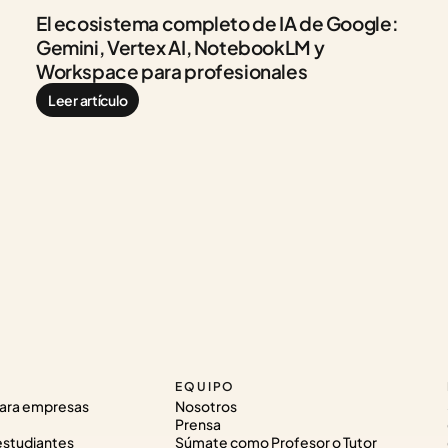
El ecosistema completo de IA de Google: 
Gemini, Vertex AI, NotebookLM y 
Workspace para profesionales
Leer artículo
EQUIPO
ara empresas
Nosotros
Prensa
estudiantes
Súmate como Profesor o Tutor