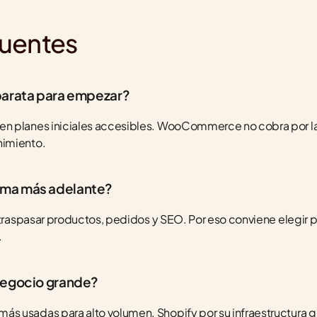
cuentes
 barata para empezar?
n planes iniciales accesibles. WooCommerce no cobra por la 
nimiento.
rma más adelante?
 traspasar productos, pedidos y SEO. Por eso conviene elegir p
.
 negocio grande?
s usadas para alto volumen. Shopify por su infraestructura g