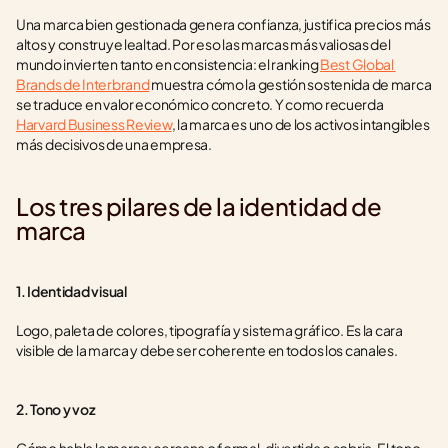
Una marca bien gestionada genera confianza, justifica precios más 
altos y construye lealtad. Por eso las marcas más valiosas del 
mundo invierten tanto en consistencia: el ranking 
Best Global 
Brands de Interbrand
 muestra cómo la gestión sostenida de marca 
se traduce en valor económico concreto. Y como recuerda 
Harvard Business Review
, la marca es uno de los activos intangibles 
más decisivos de una empresa.
Los tres pilares de la identidad de 
marca
1. Identidad visual
Logo, paleta de colores, tipografía y sistema gráfico. Es la cara 
visible de la marca y debe ser coherente en todos los canales.
2. Tono y voz