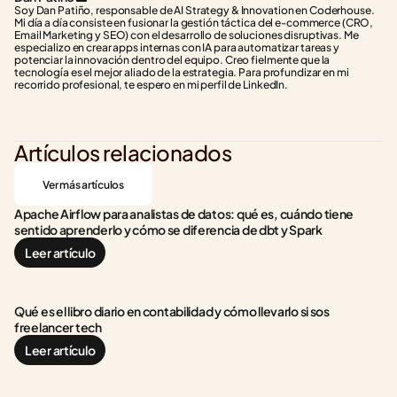
Soy Dan Patiño, responsable de AI Strategy & Innovation en Coderhouse. 
Mi día a día consiste en fusionar la gestión táctica del e-commerce (CRO, 
Email Marketing y SEO) con el desarrollo de soluciones disruptivas. Me 
especializo en crear apps internas con IA para automatizar tareas y 
potenciar la innovación dentro del equipo. Creo fielmente que la 
tecnología es el mejor aliado de la estrategia. Para profundizar en mi 
recorrido profesional, te espero en mi perfil de LinkedIn.
Artículos relacionados
Ver más artículos
Apache Airflow para analistas de datos: qué es, cuándo tiene 
sentido aprenderlo y cómo se diferencia de dbt y Spark
Leer artículo
Qué es el libro diario en contabilidad y cómo llevarlo si sos 
freelancer tech
Leer artículo