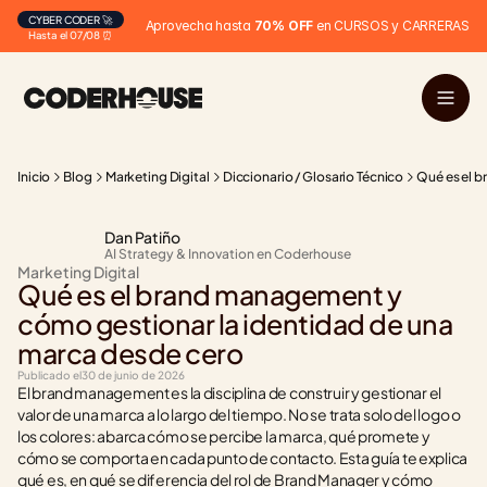
CYBER CODER 🚀
Aprovecha hasta 
70% OFF
 en CURSOS y CARRERAS
Hasta el 07/08 ⏰
Inicio
Blog
Marketing Digital
Diccionario / Glosario Técnico
Qué es el 
Dan Patiño
AI Strategy & Innovation en Coderhouse
Marketing Digital
Qué es el brand management y 
cómo gestionar la identidad de una 
marca desde cero
Publicado el
30 de junio de 2026
El brand management es la disciplina de construir y gestionar el 
valor de una marca a lo largo del tiempo. No se trata solo del logo o 
los colores: abarca cómo se percibe la marca, qué promete y 
cómo se comporta en cada punto de contacto. Esta guía te explica 
qué es, en qué se diferencia del rol de Brand Manager y cómo 