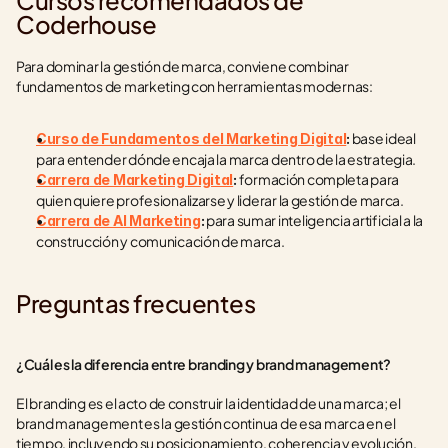
Cursos recomendados de 
Coderhouse
Para dominar la gestión de marca, conviene combinar 
fundamentos de marketing con herramientas modernas:
 base ideal 
Curso de Fundamentos del Marketing Digital
:
para entender dónde encaja la marca dentro de la estrategia.
 formación completa para 
Carrera de Marketing Digital
:
quien quiere profesionalizarse y liderar la gestión de marca.
 para sumar inteligencia artificial a la 
Carrera de AI Marketing
:
construcción y comunicación de marca.
Preguntas frecuentes
¿Cuál es la diferencia entre branding y brand management?
El branding es el acto de construir la identidad de una marca; el 
brand management es la gestión continua de esa marca en el 
tiempo, incluyendo su posicionamiento, coherencia y evolución.