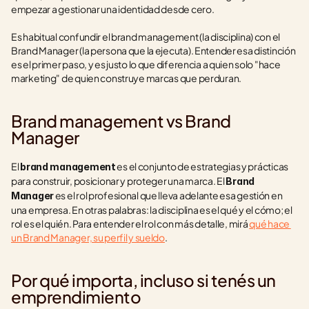
empezar a gestionar una identidad desde cero.
Es habitual confundir el brand management (la disciplina) con el 
Brand Manager (la persona que la ejecuta). Entender esa distinción 
es el primer paso, y es justo lo que diferencia a quien solo "hace 
marketing" de quien construye marcas que perduran.
Brand management vs Brand 
Manager
El 
 es el conjunto de estrategias y prácticas 
brand management
para construir, posicionar y proteger una marca. El 
Brand 
 es el rol profesional que lleva adelante esa gestión en 
Manager
una empresa. En otras palabras: la disciplina es el qué y el cómo; el 
rol es el quién. Para entender el rol con más detalle, mirá 
qué hace 
un Brand Manager, su perfil y sueldo
.
Por qué importa, incluso si tenés un 
emprendimiento