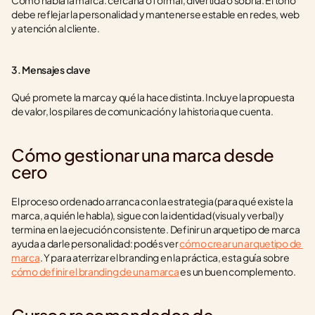
Cómo habla la marca: cercana o formal, divertida o sobria. El tono 
debe reflejar la personalidad y mantenerse estable en redes, web 
y atención al cliente.
3. Mensajes clave
Qué promete la marca y qué la hace distinta. Incluye la propuesta 
de valor, los pilares de comunicación y la historia que cuenta.
Cómo gestionar una marca desde 
cero
El proceso ordenado arranca con la estrategia (para qué existe la 
marca, a quién le habla), sigue con la identidad (visual y verbal) y 
termina en la ejecución consistente. Definir un arquetipo de marca 
ayuda a darle personalidad: podés ver 
cómo crear un arquetipo de 
marca
. Y para aterrizar el branding en la práctica, esta guía sobre 
cómo definir el branding de una marca
 es un buen complemento.