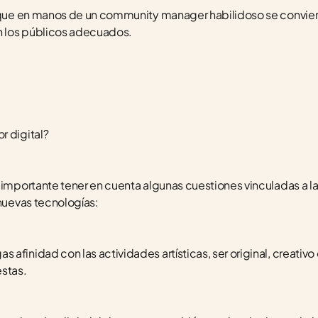
a que en manos de un community manager habilidoso se convier
n los públicos adecuados.  
r digital?
 importante tener en cuenta algunas cuestiones vinculadas a la
 nuevas tecnologías: 
finidad con las actividades artísticas, ser original, creativo e
stas. 