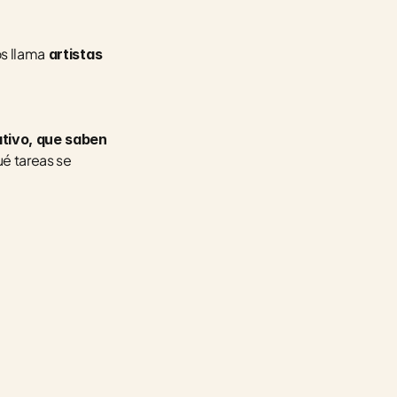
os llama
 artistas 
ativo, que saben 
é tareas se 