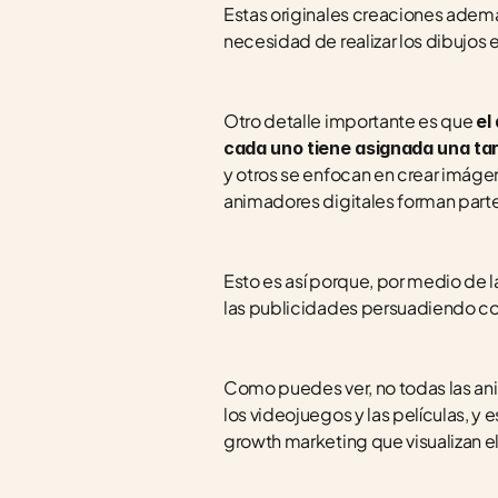
Estas originales creaciones ademá
necesidad de realizar los dibujos 
Otro detalle importante es que 
el
cada uno tiene asignada una tar
y otros se enfocan en crear imáge
animadores digitales forman parte
Esto es así porque, por medio de l
las publicidades persuadiendo co
Como puedes ver, no todas las ani
los videojuegos y las películas, y
growth marketing que visualizan e