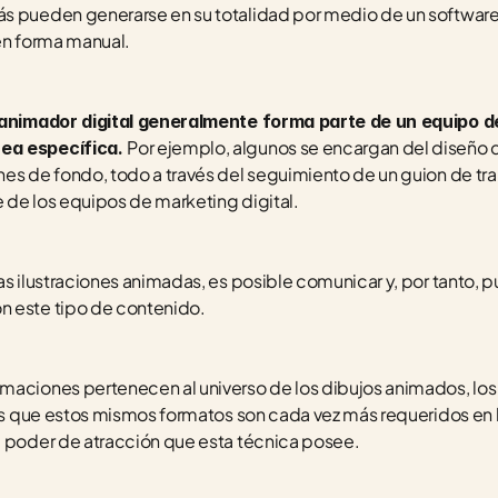
s pueden generarse en su totalidad por medio de un software es
en forma manual. 
 animador digital generalmente forma parte de un equipo de
Por ejemplo, algunos se encargan del diseño de
ea específica. 
nes de fondo, todo a través del seguimiento de un guion de tr
 de los equipos de marketing digital.
as ilustraciones animadas, es posible comunicar y, por tanto, 
n este tipo de contenido. 
maciones pertenecen al universo de los dibujos animados, los 
 es que estos mismos formatos son cada vez más requeridos en 
l poder de atracción que esta técnica posee. 