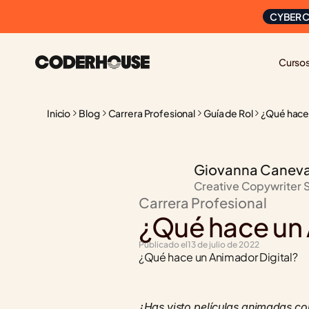
CYBER C
Curso
Inicio
Blog
Carrera Profesional
Guía de Rol
¿Qué hace 
Giovanna Canev
Creative Copywriter 
Carrera Profesional
¿Qué hace un 
Publicado el
13 de julio de 2022
¿Qué hace un Animador Digital? 
¿Has visto películas animadas com