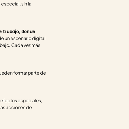
pecial, sin la 
 trabajo, donde 
 un escenario digital 
abajo. Cada vez más 
pueden formar parte de 
efectos especiales, 
las acciones de 