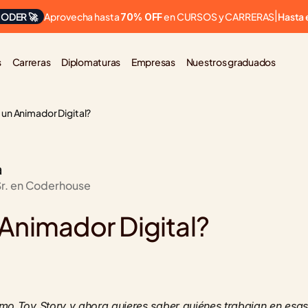
Aprovecha hasta 
 en CURSOS y CARRERAS
ODER 🚀
|
Hasta 
70% OFF
s
Carreras
Diplomaturas
Empresas
Nuestros graduados
un Animador Digital?
a
Sr. en Coderhouse
Animador Digital?
o Toy Story y ahora quieres saber quiénes trabajan en esas i