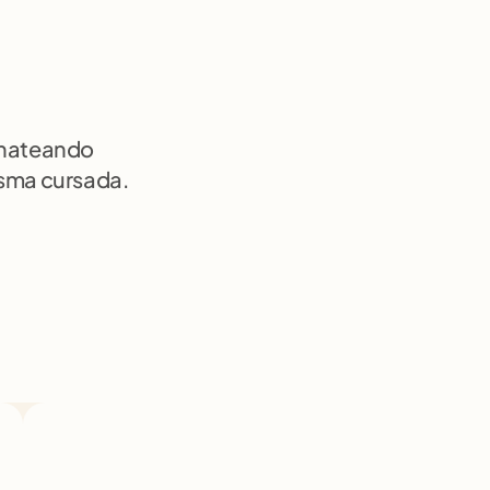
chateando 
isma cursada.