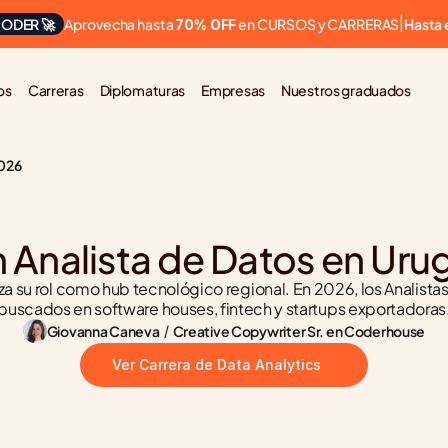
Aprovecha hasta 
 en CURSOS y CARRERAS
ODER 🚀
|
Hasta 
70% OFF
os
Carreras
Diplomaturas
Empresas
Nuestros graduados
2026
 Analista de Datos en Ur
a su rol como hub tecnológico regional. En 2026, los Analistas
buscados en software houses, fintech y startups exportadoras
Giovanna Caneva
 / 
Creative Copywriter Sr. en Coderhouse
Ver Carrera de Data Analytics