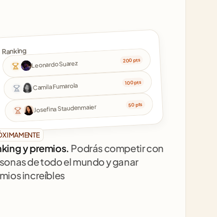
Ranking
200 pts
Leonardo Suarez
100 pts
Camila Fumarola
50 pts
Josefina Staudenmaier
ÓXIMAMENTE
king y premios. 
Podrás competir con 
sonas de todo el mundo y ganar 
mios increíbles