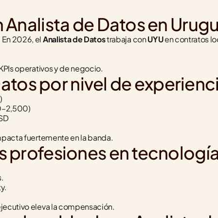
 Analista de Datos en Urug
En 2026, el 
Analista de Datos
 trabaja con 
UYU
 en contratos lo
 KPIs operativos y de negocio.
Datos por nivel de experienc
)
0–2,500)
USD
impacta fuertemente en la banda.
 profesiones en tecnología
s.
ty.
ejecutivo eleva la compensación.