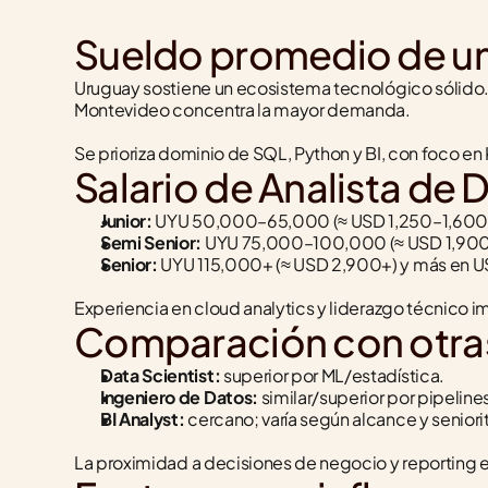
Sueldo promedio de un
Uruguay sostiene un ecosistema tecnológico sólido. 
Montevideo concentra la mayor demanda.
Se prioriza dominio de SQL, Python y BI, con foco en
Salario de Analista de 
Junior:
 UYU 50,000–65,000 (≈ USD 1,250–1,600
Semi Senior:
 UYU 75,000–100,000 (≈ USD 1,90
Senior:
 UYU 115,000+ (≈ USD 2,900+) y más en 
Experiencia en cloud analytics y liderazgo técnico 
Comparación con otras
Data Scientist:
 superior por ML/estadística.
Ingeniero de Datos:
 similar/superior por pipeline
BI Analyst:
 cercano; varía según alcance y seniori
La proximidad a decisiones de negocio y reporting 