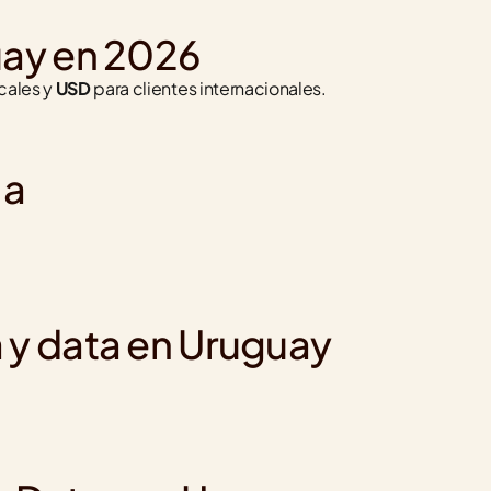
uay en 2026
cales y 
USD
 para clientes internacionales. 
ia
 y data en Uruguay