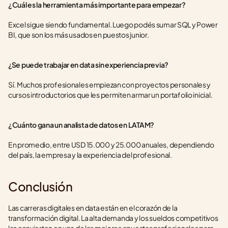
¿Cuál es la herramienta más importante para empezar?
Excel sigue siendo fundamental. Luego podés sumar SQL y Power 
BI, que son los más usados en puestos junior.
¿Se puede trabajar en data sin experiencia previa?
Sí. Muchos profesionales empiezan con proyectos personales y 
cursos introductorios que les permiten armar un portafolio inicial.
¿Cuánto gana un analista de datos en LATAM?
En promedio, entre USD 15.000 y 25.000 anuales, dependiendo 
del país, la empresa y la experiencia del profesional.
Conclusión
Las carreras digitales en data están en el corazón de la 
transformación digital. La alta demanda y los sueldos competitivos 