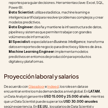
reportes para guiar decisiones. Herramientas clave: Excel, SQL, 
Power BI.
 utiliza estadística, machine learning e 
Data Scientist:
inteligencia artificial para resolver problemas complejos y crear 
modelos predictivos.
 diseña y mantiene la infraestructura de datos, 
Data Engineer:
pipelines y sistemas que permiten trabajar con grandes 
volúmenes de información.
 especialista en 
, transforma 
BI Specialist:
Business Intelligence
datos en reportes de negocio para directivos y líderes de área.
 implementa modelos 
Machine Learning Engineer:
predictivos en entornos de producción para productos 
digitales y plataformas.
Proyección laboral y salarios
De acuerdo con 
Glassdoor
 e 
Indeed
, los roles en data se 
encuentran entre los más demandados a nivel global. En 
, 
LATAM
un Data Analyst gana entre 
, mientras 
USD 15.000 y 25.000 al año
que un Data Scientist puede superar los 
USD 30.000 anuales
según experiencia. En 
, los salarios de Data Scientist y 
EE.UU.