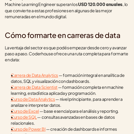
Machine Learning Engineer superan los 
, lo 
USD 120.000 anuales
que convierte a estas profesiones en algunas de las mejor 
remuneradas en el mundo digital.
Cómo formarte en carreras de data
La ventaja del sector es que podés empezar desde cero y avanzar 
paso a paso. Coderhouse ofrece una ruta completa para formarte 
en data:
Carrera de Data Analytics
 — formación integral en analítica de 
datos, SQL y visualización con dashboards.
Carrera de Data Scientist
 — formación completa en machine 
learning, estadística aplicada y programación.
Curso de Data Analytics
 — nivel principiante, para aprender a 
analizar e interpretar datos.
Curso de Excel
 — base esencial para el análisis y reporting.
Curso de SQL
 — consultas avanzadas en bases de datos 
relacionales.
Curso de Power BI
 — creación de dashboards e informes 