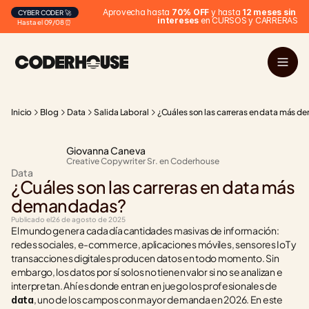
Aprovecha hasta 
70% OFF
 y hasta 
12 meses sin 
CYBER CODER 🚀
intereses
 en CURSOS y CARRERAS
Hasta el 09/08 ⏰
Inicio
Blog
Data
Salida Laboral
¿Cuáles son las carreras en data más 
Giovanna Caneva
Creative Copywriter Sr. en Coderhouse
Data
¿Cuáles son las carreras en data más 
demandadas?
Publicado el
26 de agosto de 2025
El mundo genera cada día cantidades masivas de información: 
redes sociales, e-commerce, aplicaciones móviles, sensores IoT y 
transacciones digitales producen datos en todo momento. Sin 
embargo, los datos por sí solos no tienen valor si no se analizan e 
interpretan. Ahí es donde entran en juego los profesionales de 
, uno de los campos con mayor demanda en 2026. En este 
data