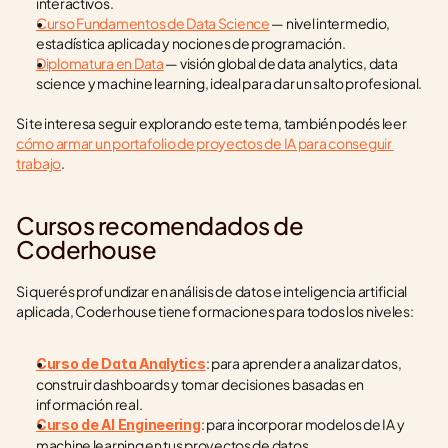
interactivos.
Curso Fundamentos de Data Science
 — nivel intermedio, 
estadística aplicada y nociones de programación.
Diplomatura en Data
 — visión global de data analytics, data 
science y machine learning, ideal para dar un salto profesional.
Si te interesa seguir explorando este tema, también podés leer 
cómo armar un portafolio de proyectos de IA para conseguir 
trabajo
.
Cursos recomendados de 
Coderhouse
Si querés profundizar en análisis de datos e inteligencia artificial 
aplicada, Coderhouse tiene formaciones para todos los niveles:
: para aprender a analizar datos, 
Curso de Data Analytics
construir dashboards y tomar decisiones basadas en 
información real.
: para incorporar modelos de IA y 
Curso de AI Engineering
machine learning en tus proyectos de datos.