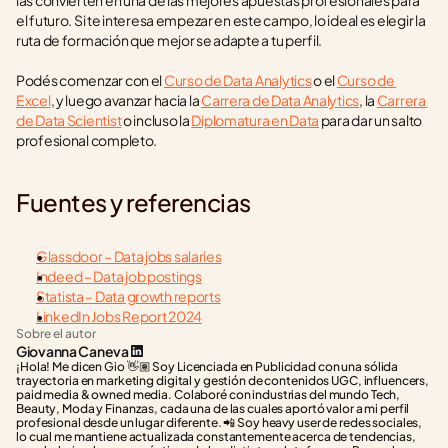
las convierten en una de las mejores apuestas profesionales para 
el futuro. Si te interesa empezar en este campo, lo ideal es elegir la 
ruta de formación que mejor se adapte a tu perfil.
Podés comenzar con el 
Curso de Data Analytics
 o el 
Curso de 
Excel
, y luego avanzar hacia la 
Carrera de Data Analytics
, la 
Carrera 
de Data Scientist
 o incluso la 
Diplomatura en Data
 para dar un salto 
profesional completo.
Fuentes y referencias
Glassdoor – Data jobs salaries
Indeed – Data job postings
Statista – Data growth reports
LinkedIn Jobs Report 2024
Sobre el autor
Giovanna Caneva
¡Hola! Me dicen Gio 👋🏽 Soy Licenciada en Publicidad con una sólida 
trayectoria en marketing digital y gestión de contenidos UGC, influencers, 
paid media & owned media. Colaboré con industrias del mundo Tech, 
Beauty, Moda y Finanzas, cada una de las cuales aportó valor a mi perfil 
profesional desde un lugar diferente. 📲 Soy heavy user de redes sociales, 
lo cual me mantiene actualizada constantemente acerca de tendencias, 