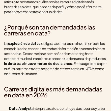
artículo te mostramos cuáles son las carreras digitales más 
buscadas en data, qué hace cada perfil y cómo podés formarte 
para aprovechar estas oportunidades.
¿Por qué son tan demandadas las 
carreras en data?
La 
 obliga a las empresas a invertir en perfiles 
explosión de datos
especializados capaces de traducir información en conocimiento 
accionable. Desde mejorar campañas de marketing hasta 
detectar fraudes financieros o predecir la demanda de productos, 
. Este auge explica por 
la data es el nuevo motor de decisiones
qué las carreras en data no paran de crecer, tanto en LATAM como 
en el resto del mundo.
Carreras digitales más demandadas 
en data en 2026
 interpreta datos, construye dashboards y crea 
Data Analyst: