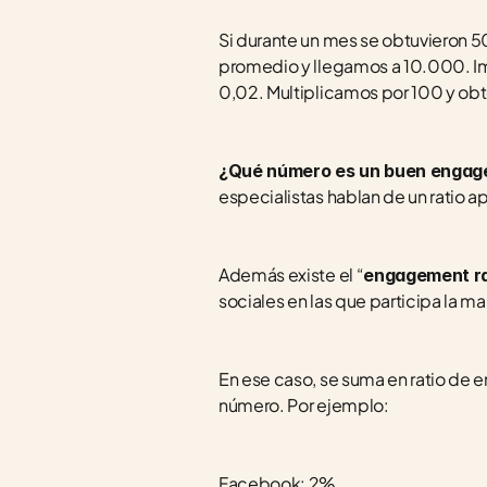
Si durante un mes se obtuvieron 5
promedio y llegamos a 10.000. Im
0,02. Multiplicamos por 100 y obt
¿Qué número es un buen engage
especialistas hablan de un ratio 
Además existe el “
engagement ra
sociales en las que participa la ma
En ese caso, se suma en ratio de 
número. Por ejemplo:
Facebook: 2%