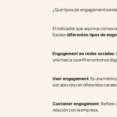
¿Qué tipos de engagement exist
El indicador que aquí nos convoca
Existen 
diferentes tipos de eng
:
Engagement en redes sociales
una marca o perfil en entornos di
: Es una métric
User engagement
sociales sino en diferentes canales
: Refiere
Customer engagement
relación con la empresa.