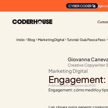
Aprove
CYBER CODER 🚀
Curso
Inicio
Blog
Marketing Digital
Tutorial: Guía Paso a Paso
Giovanna Canev
Creative Copywriter 
Marketing Digital
Engagement: c
Publicado el
10 de agosto de 2022
Engagement: cómo medirlo y tips
Las claves para generar compromi