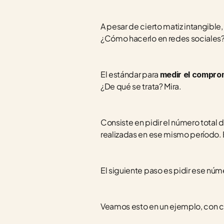
A pesar de cierto matiz intangibl
¿Cómo hacerlo en redes sociales
El estándar para 
medir el comprom
¿De qué se trata? Mira.
Consiste en pidir el número total
realizadas en ese mismo período.
El siguiente paso es pidir ese núme
Veamos esto en un ejemplo, con c