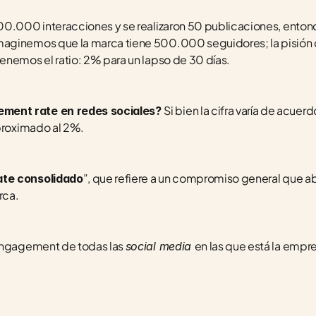
00.000 interacciones y se realizaron 50 publicaciones, enton
aginemos que la marca tiene 500.000 seguidores; la pisión 
enemos el ratio: 2% para un lapso de 30 días.
Si bien la cifra varía de acuerdo
ment rate en redes sociales? 
aproximado al 2%.
”, que refiere a un compromiso general que ab
te consolidado
rca.
engagement de todas las 
en las que está la empre
social media 