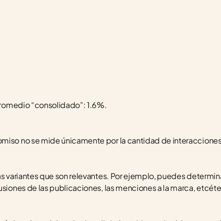
 promedio “consolidado”: 1.6%.
omiso no se mide únicamente por la cantidad de interacciones
sas variantes que son relevantes. Por ejemplo, puedes determin
usiones de las publicaciones, las menciones a la marca, etcéte