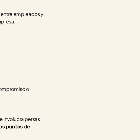
, entre empleados y 
mpresa.
compromiso o 
 involucra persas 
los puntos de 