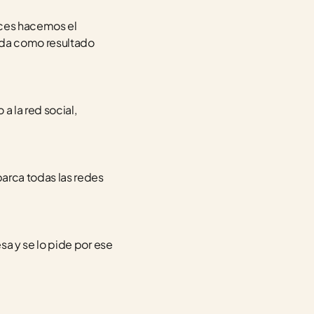
ces hacemos el 
da como resultado 
 a la red social, 
arca todas las redes 
sa y se lo pide por ese 