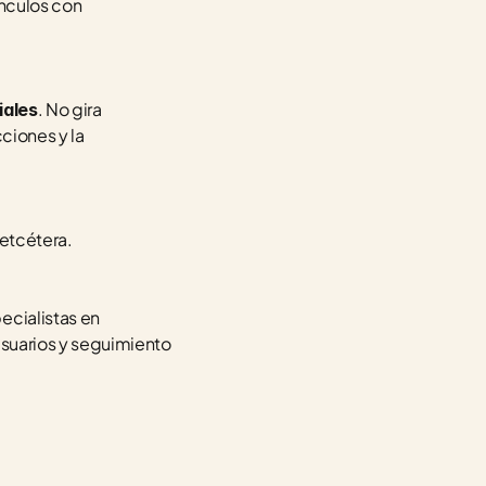
culos con 
. No gira 
iales
iones y la 
 etcétera.
cialistas en 
suarios y seguimiento 