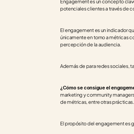
Engagement es un concepto clave 
potenciales clientes a través de c
El engagement es un indicador qu
únicamente en torno a métricas com
percepción de la audiencia.
Además de para redes sociales, ta
¿Cómo se consigue el engagemen
marketing y community managers, b
de métricas, entre otras prácticas
El propósito del engagement es g