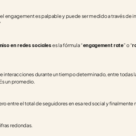
e, el engagement es palpable y puede ser medido a través de in
?
es la fórmula “
” o “
iso en redes sociales 
engagement rate
r
 de interacciones durante un tiempo determinado, entre todas l
 Es un promedio.
ro entre el total de seguidores en esa red social y finalmente 
ifras redondas.