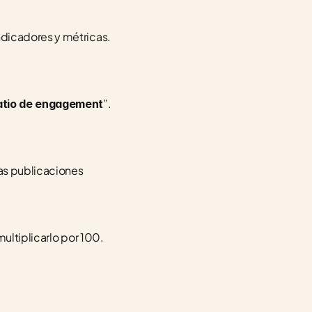
dicadores y métricas. 
”. 
atio de engagement
as publicaciones 
multiplicarlo por 100.