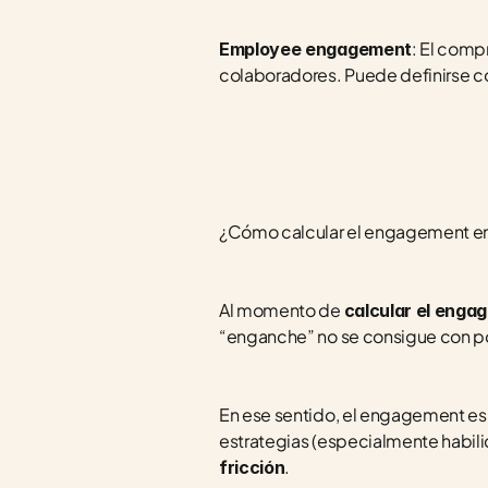
: El comp
Employee engagement
colaboradores. Puede definirse c
¿Cómo calcular el engagement en
Al momento de 
calcular el enga
“enganche” no se consigue con p
En ese sentido, el engagement es e
estrategias (especialmente habili
.
fricción