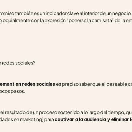
romiso también es un indicador clave al interior de un negocio
oloquialmente con la expresión “ponerse la camiseta” de la e
 redes sociales?
es preciso saber que el deseable 
gement en redes sociales 
ocos pasos.
l resultado de un proceso sostenido a lo largo del tiempo, que
dades en marketing) para 
cautivar a la audiencia y eliminar 