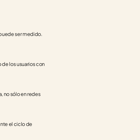
 puede ser medido. 
 de los usuarios con 
 no sólo en redes 
te el ciclo de 