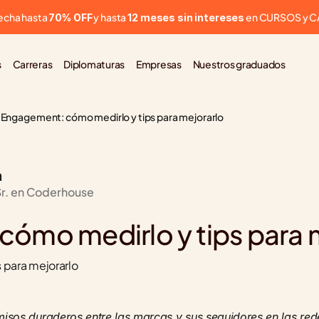
cha hasta 
 y hasta 
 en CURSOS y 
70% OFF
12 meses sin intereses
s
Carreras
Diplomaturas
Empresas
Nuestros graduados
Engagement: cómo medirlo y tips para mejorarlo
a
Sr. en Coderhouse
ómo medirlo y tips para 
 para mejorarlo
sos duraderos entre las marcas y sus seguidores en las redes