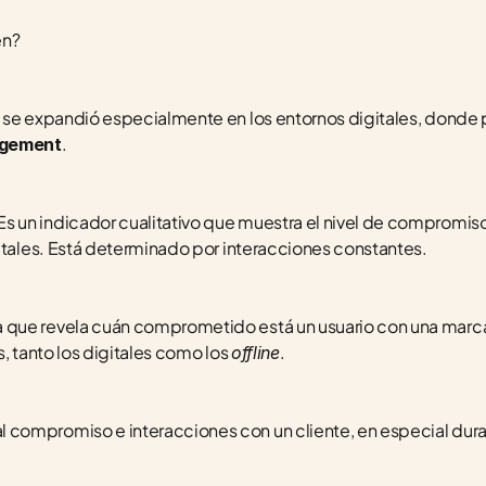
en?
 se expandió especialmente en los entornos digitales, donde
.
agement
 Es un indicador cualitativo que muestra el nivel de compromiso
gitales. Está determinado por interacciones constantes.
a que revela cuán comprometido está un usuario con una marca,
, tanto los digitales como los 
.  
offline
 al compromiso e interacciones con un cliente, en especial duran