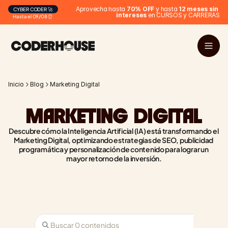
Aprovecha hasta 
70% OFF
 y hasta 
12 meses sin 
CYBER CODER 🚀
intereses
 en CURSOS y CARRERAS
Hasta el 09/08 ⏰
Inicio
Blog
Marketing Digital
MARKETING DIGITAL
Descubre cómo la Inteligencia Artificial (IA) está transformando el 
Marketing Digital, optimizando estrategias de SEO, publicidad 
programática y personalización de contenido para lograr un 
mayor retorno de la inversión.