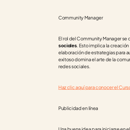
Community Manager
El rol del Community Manager se c
. Esto implica la creación 
sociales
elaboración de estrategias para 
exitoso domina el arte de la com
redes sociales.
Haz clic aquí para conocer el C
Publicidad en línea
Una buena idea para iniciarse en el