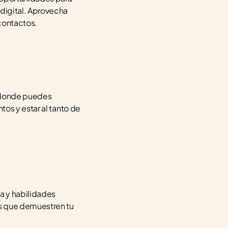
digital. Aprovecha 
 contactos.
 donde puedes 
os y estar al tanto de 
a y habilidades 
s que demuestren tu 