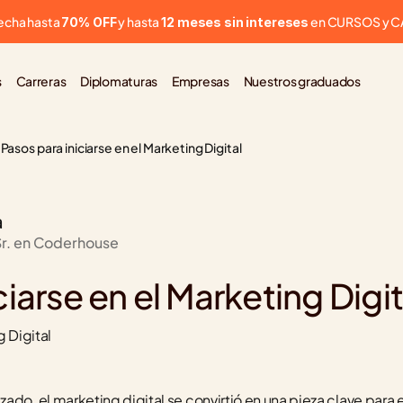
cha hasta 
 y hasta 
 en CURSOS y 
70% OFF
12 meses sin intereses
s
Carreras
Diplomaturas
Empresas
Nuestros graduados
Pasos para iniciarse en el Marketing Digital
a
Sr. en Coderhouse
ciarse en el Marketing Digit
g Digital
do, el marketing digital se convirtió en una pieza clave para el