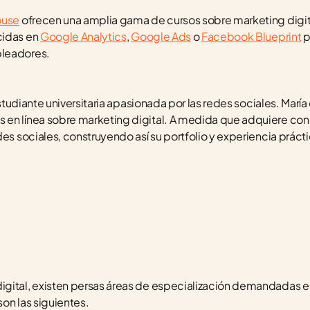
ouse
 ofrecen una amplia gama de cursos sobre marketing digit
idas en 
Google Analytics
, 
Google Ads
 o 
Facebook Blueprint
 p
pleadores.
 estudiante universitaria apasionada por las redes sociales. Mar
en línea sobre marketing digital. A medida que adquiere cono
des sociales, construyendo así su portfolio y experiencia prácti
gital, existen persas áreas de especialización demandadas en
on las siguientes.