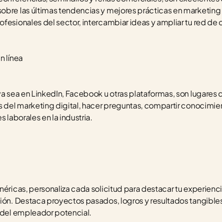
obre las últimas tendencias y mejores prácticas en marketing 
fesionales del sector, intercambiar ideas y ampliar tu red de
n línea
 ya sea en LinkedIn, Facebook u otras plataformas, son lugares
s del marketing digital, hacer preguntas, compartir conocimient
s laborales en la industria.
néricas, personaliza cada solicitud para destacar tu experienci
tión. Destaca proyectos pasados, logros y resultados tangible
o del empleador potencial.