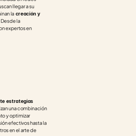
can llegar a su 
inan la
 creación y 
. Desde la 
on expertos en 
e estrategias 
lizan una combinación 
o y optimizar 
n efectivos hasta la 
os en el arte de 