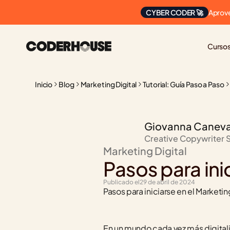
Aprove
CYBER CODER 🚀
Curso
Inicio
Blog
Marketing Digital
Tutorial: Guía Paso a Paso
Giovanna Canev
Creative Copywriter 
Marketing Digital
Pasos para ini
Publicado el
29 de abril de 2024
Pasos para iniciarse en el Marketin
En un mundo cada vez más digitaliza