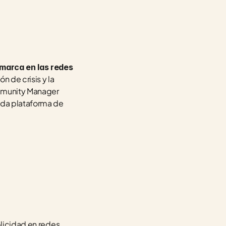
 marca en las redes 
n de crisis y la 
mmunity Manager 
da plataforma de 
licidad en redes 