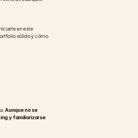
iciarte en este 
rtfolio sólido y cómo 
a. 
Aunque no se 
ng y familiarizarse 