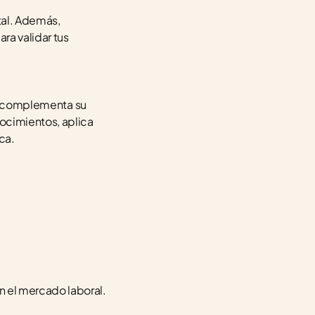
al. Además, 
ara validar tus 
ía complementa su 
cimientos, aplica 
ca.
 el mercado laboral. 