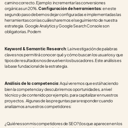
camino correcto. Ejemplo: incrementar las conversiones 
orgánicas un 20%. 
: en este 
Configuración de herramientas
segundo paso debemos dejar configuradas e implementadas las 
herramientas con las cuáles haremos el seguimiento de nuestra 
estrategia. Google Analytics y Google Search Console son 
obligatorias. Podem
: La investigación de palabras 
Keyword & Semantic Research
claves nos permitirá conocer qué y cómo buscan los usuarios y que 
tipos de resultados nos devuelven los buscadores. Este análisis es 
la base fundacional de la estrategia.
: Aquí veremos que está haciendo 
Análisis de la competencia
bien la competencia y descubriremos oportunidades, a nivel 
técnico y de contenido por ejemplo, para capitalizar en nuestros 
proyectos.  Algunas de las preguntas para responder cuando 
analizamos a nuestros competidores:
¿Quiénes son mis competidores de SEO? (los que aparecen en los 