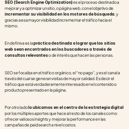
 es el proceso destinado a 
SEO (Search Engine Optimization)
mejorar y a optimizar un sitio, o página web, con el objetivo de 
, y 
incrementar su visibilidad en los motores de búsqueda
gracias a esa mayor visibilidad incrementar el tráfico hacia el 
mismo. 
En definiva es la 
práctica destinada a lograr que los sitios 
web sean encontrados en los buscadores a través de 
 o de interés que hacen las personas.
consultas relevantes
SEO se focaliza en el tráfico orgánico, el “no pago”, y es el canal a 
través del cual se generan visitas de mayor calidad. Es decir el 
tráfico que está verdaderamente interesado en el contenido o 
producto presentado en la página.
Por otro lado 
lo ubicamos en el centro de la estrategia digital
por los múltiples aportes que hace al resto de los canales como 
ofrecer valiosos insights y  mejorar la performance en las 
campañas de paid search a nivel costos.