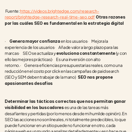
 Fuente: 
https://videos.brightedge.com/research-
report/brightedge-research-real-time-seo.pdf
Otras razones 
por las cuáles SEO es fundamental en la estrategia digital
·    
 en los usuarios·      Mejora la 
  Genera mayor confianza
experiencia de los usuarios·      Añade valor a largo plazo para las 
marcas·      SEO se actualiza y 
 (y con 
evoluciona constantemente
ello las mejores prácticas)·      Es una inversión con alto 
retorno.·      Genera eficiencias presupuestarias reales, como una 
reducción en el costo por click en las campañas de paid search 
(SEO y SEM deben trabajar de la mano)  
 SEO nos propone 
apasionantes desafíos
Determinar las tácticas correctas que nos permitan ganar 
 es una de las tareas más 
visibilidad en los buscadores
desafiantes y pertidas (por lo menos desde mi humilde opinión). En 
SEO las acciones no son lineales, ni totalmente predecibles, lo que 
puede funcionar en un sitio puede no funcionar en otro, cada 
página web es un mundo a analizar detalladamente y eso hace que 