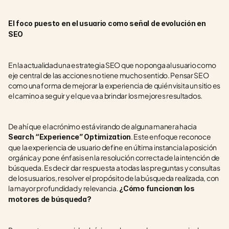
El foco puesto en el usuario como señal de evolución en 
SEO
En la actualidad una estrategia SEO que no ponga al usuario como 
eje central de las acciones no tiene mucho sentido. Pensar SEO 
como una forma de mejorar la experiencia de quién visita un sitio es 
el camino a seguir y el que va a brindar los mejores resultados.
De ahí que el acrónimo está virando de alguna manera hacia 
. Este enfoque reconoce 
Search “Experience” Optimization
que la experiencia de usuario define en última instancia la posición 
orgánica y pone énfasis en la resolución correcta de la intención de 
búsqueda. Es decir dar respuesta a todas las preguntas y consultas 
de los usuarios, resolver el propósito de la búsqueda realizada, con 
la mayor profundidad y relevancia. 
¿Cómo funcionan los 
motores de búsqueda?