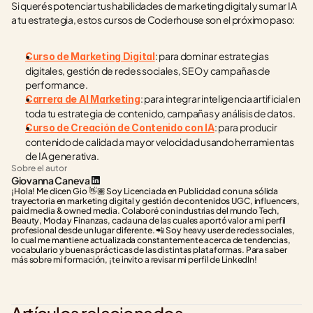
Si querés potenciar tus habilidades de marketing digital y sumar IA 
a tu estrategia, estos cursos de Coderhouse son el próximo paso:
: para dominar estrategias 
Curso de Marketing Digital
digitales, gestión de redes sociales, SEO y campañas de 
performance.
: para integrar inteligencia artificial en 
Carrera de AI Marketing
toda tu estrategia de contenido, campañas y análisis de datos.
: para producir 
Curso de Creación de Contenido con IA
contenido de calidad a mayor velocidad usando herramientas 
de IA generativa.
Sobre el autor
Giovanna Caneva
¡Hola! Me dicen Gio 👋🏽 Soy Licenciada en Publicidad con una sólida 
trayectoria en marketing digital y gestión de contenidos UGC, influencers, 
paid media & owned media. Colaboré con industrias del mundo Tech, 
Beauty, Moda y Finanzas, cada una de las cuales aportó valor a mi perfil 
profesional desde un lugar diferente. 📲 Soy heavy user de redes sociales, 
lo cual me mantiene actualizada constantemente acerca de tendencias, 
vocabulario y buenas prácticas de las distintas plataformas. Para saber 
más sobre mi formación, ¡te invito a revisar mi perfil de LinkedIn!