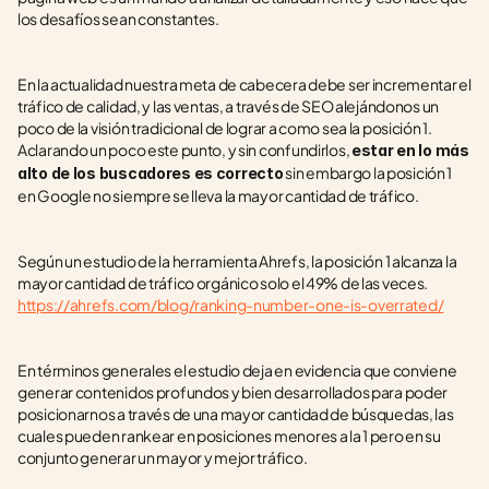
los desafíos sean constantes.
En la actualidad nuestra meta de cabecera debe ser incrementar el 
tráfico de calidad, y las ventas, a través de SEO alejándonos un 
poco de la visión tradicional de lograr a como sea la posición 1. 
Aclarando un poco este punto, y sin confundirlos, 
estar en lo más 
 sin embargo la posición 1 
alto de los buscadores es correcto
en Google no siempre se lleva la mayor cantidad de tráfico.
Según un estudio de la herramienta Ahrefs, la posición 1 alcanza la 
mayor cantidad de tráfico orgánico solo el 49% de las veces. 
https://ahrefs.com/blog/ranking-number-one-is-overrated/
En términos generales el estudio deja en evidencia que conviene 
generar contenidos profundos y bien desarrollados para poder 
posicionarnos a través de una mayor cantidad de búsquedas, las 
cuales pueden rankear en posiciones menores a la 1 pero en su 
conjunto generar un mayor y mejor tráfico.