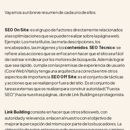
Vayamos a un breve resumen de cada uno de ellos.
: es el grupo de factores directamente relacionados 
SEO On Site
a las optimizaciones que se pueden realizar sobre la página web. 
Ejemplo: Los meta títulos, las meta descripciones, los 
encabezados, las imágenes y los 
. 
: se 
contenidos
SEO Técnico
refiere a las acciones que se enfocan en hacer que el sitio sea fácil 
de rastrear e indexar por los motores de búsqueda. Además lograr 
que sea rápido, cumpla con las premisas de experiencia de usuario 
(Core Web Vitals) y tenga una arquitectura correcta entre otros 
aspectos de importancia.
: es el conjunto de tácticas 
SEO Off Site
y acciones que se realizan por fuera del sitio. Es el conjunto de 
tareas externas que se realizan para construir autoridad ("Fuerza 
SEO") hacia nuestras páginas, donde Link Building es protagonista.
 consiste en hacer que otros sitios web, con 
Link Building
autoridad y relevancia, enlacen al nuestro con el objetivo de 
mejorar la percepción del mismo por parte de los buscadores. La 
obtención de estos enlaces puede generarse por persos caminos, 