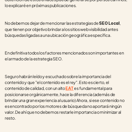
lo explicaré en próximas publicaciones.
No debemos dejar de mencionar las estrategias de 
, 
SEO Local
que tienen por objetivo brindar a los sitios web visibilidad antes 
búsquedas ligadas a una ubicación geográfica específica.
En definitiva todos los factores mencionados son importantes en 
el armado de la estrategia SEO. 
Seguro habrán leído y escuchado sobre la importancia del 
contenido y que "el contenido es el rey". Esto es cierto, el 
contenido de calidad, con un alto 
 es fundamental para 
EAT
posicionarse orgánicamente, hace la diferencia (además de 
brindar una gran experiencia al usuario) Ahora, si ese contenido no 
es encontrado por los motores de búsqueda no aportará ningún 
valor. De ahí que no debemos restarle importancia o minimizar al 
resto. 