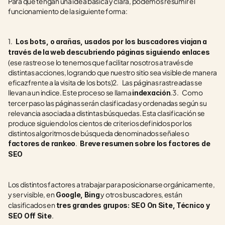
Para que tengan una idea básica y clara, podemos resumir el 
funcionamiento de la siguiente forma:
1.    
Los bots, o arañas, usados por los buscadores viajan a 
través de la web descubriendo páginas siguiendo enlaces 
(ese rastreo se lo tenemos que facilitar nosotros a través de 
distintas acciones, logrando que nuestro sitio sea visible de manera 
eficaz frente a la visita de los bots)2.    Las páginas rastreadas se 
llevan a un indice. Este proceso se llama 
.3.    Como 
indexación
tercer paso las páginas serán clasificadas y ordenadas según su 
relevancia asociada a distintas búsquedas. Esta clasificación se 
produce siguiendo los cientos de criterios definidos por los 
distintos algoritmos de búsqueda denominados señales o 
.
factores de rankeo
  Breve resumen sobre los factores de 
SEO 
Los distintos factores a trabajar para posicionarse orgánicamente, 
y ser visible, en
 y otros buscadores, están 
 Google, Bing
clasificados en 
tres grandes grupos: SEO On Site, Técnico y 
.
SEO Off Site