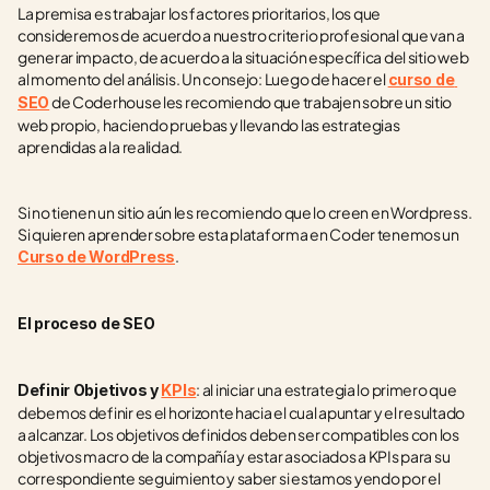
La premisa es trabajar los factores prioritarios, los que 
consideremos de acuerdo a nuestro criterio profesional que van a 
generar impacto, de acuerdo a la situación específica del sitio web 
al momento del análisis. Un consejo: Luego de hacer el 
curso de 
 de Coderhouse les recomiendo que trabajen sobre un sitio 
SEO
web propio, haciendo pruebas y llevando las estrategias 
aprendidas a la realidad.
Si no tienen un sitio aún les recomiendo que lo creen en Wordpress. 
Si quieren aprender sobre esta plataforma en Coder tenemos un 
.
Curso de WordPress
El proceso de SEO
: al iniciar una estrategia lo primero que 
Definir Objetivos y 
KPIs
debemos definir es el horizonte hacia el cual apuntar y el resultado 
a alcanzar. Los objetivos definidos deben ser compatibles con los 
objetivos macro de la compañía y estar asociados a KPIs para su 
correspondiente seguimiento y saber si estamos yendo por el 