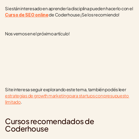
Si están interesado en aprender la disciplina pueden hacerlo con el 
 de Coderhouse ¡Se los recomiendo!
Curso de SEO online
Nos vemos en el próximo artículo!
Si te interesa seguir explorando este tema, también podés leer 
estrategias de growth marketing para startups con presupuesto 
limitado
.
Cursos recomendados de 
Coderhouse