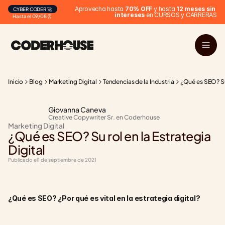
Aprovecha hasta 
70% OFF
 y hasta 
12 meses sin 
CYBER CODER 🚀
intereses
 en CURSOS y CARRERAS
Hasta el 09/08 ⏰
Inicio
Blog
Marketing Digital
Tendencias de la Industria
¿Qué es SEO? Su 
Giovanna Caneva
Creative Copywriter Sr. en Coderhouse
Marketing Digital
¿Qué es SEO? Su rol en la Estrategia 
Digital
Publicado el
1 de septiembre de 2021
¿Qué es SEO? ¿Por qué es vital en la estrategia digital?