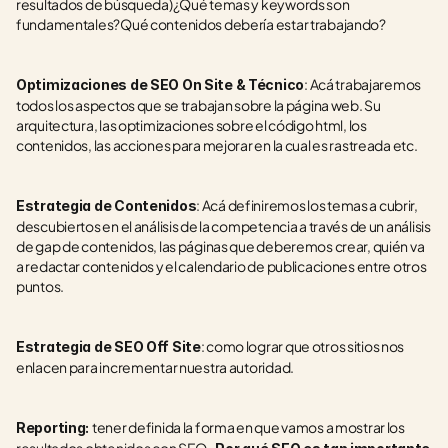
resultados de búsqueda)¿Qué temas y keywords son 
fundamentales?Qué contenidos debería estar trabajando?
: Acá trabajaremos 
Optimizaciones de SEO On Site & Técnico
todos los aspectos que se trabajan sobre la página web. Su 
arquitectura, las optimizaciones sobre el código html, los 
contenidos, las acciones para mejorar en la cual es rastreada etc.
: Acá definiremos los temas a cubrir, 
Estrategia de Contenidos
descubiertos en el análisis de la competencia a través de un análisis 
de gap de contenidos, las páginas que deberemos crear, quién va 
a redactar contenidos y el calendario de publicaciones entre otros 
puntos.
: como lograr que otros sitios nos 
Estrategia de SEO Off Site
enlacen para incrementar nuestra autoridad.
tener definida la forma en que vamos a mostrar los 
Reporting: 