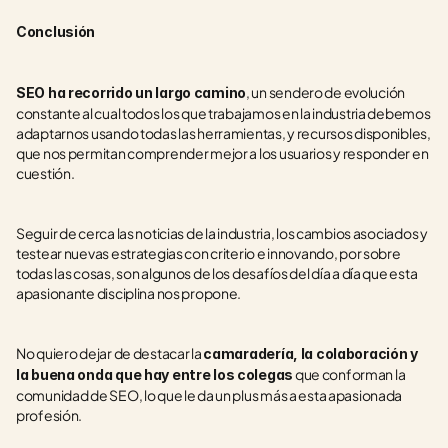
Conclusión
, un sendero de evolución 
SEO ha recorrido un largo camino
constante al cual todos los que trabajamos en la industria debemos 
adaptarnos usando todas las herramientas, y recursos disponibles, 
que nos permitan comprender mejor a los usuarios y responder en 
cuestión. 
Seguir de cerca las noticias de la industria, los cambios asociados y 
testear nuevas estrategias con criterio e innovando, por sobre 
todas las cosas, son algunos de los desafíos del día a día que esta 
apasionante disciplina nos propone.
No quiero dejar de destacar la 
camaradería, la colaboración y 
 que conforman la 
la buena onda que hay entre los colegas
comunidad de SEO, lo que le da un plus más a esta apasionada 
profesión.