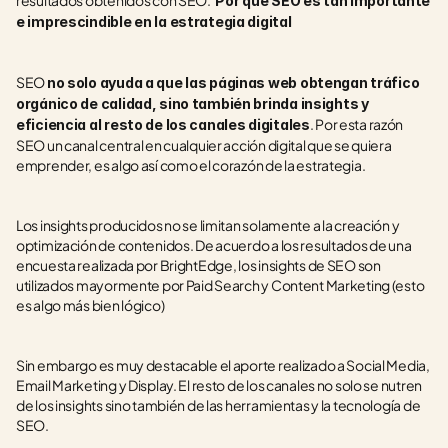
resultados obtenidos con SEO. 
 Por qué SEO es tan importante 
e imprescindible en la estrategia digital 
SEO 
no solo ayuda a que las páginas web obtengan tráfico 
orgánico de calidad, sino también brinda insights y 
. Por esta razón 
eficiencia al resto de los canales digitales
SEO un canal central en cualquier acción digital que se quiera 
emprender, es algo así como el corazón de la estrategia.
Los insights producidos no se limitan solamente a la creación y 
optimización de contenidos. De acuerdo a los resultados de una 
encuesta realizada por BrightEdge, los insights de SEO son 
utilizados mayormente por Paid Search y Content Marketing (esto 
es algo más bien lógico)
Sin embargo es muy destacable el aporte realizado a Social Media, 
Email Marketing y Display. El resto de los canales no solo se nutren 
de los insights sino también de las herramientas y la tecnología de 
SEO.