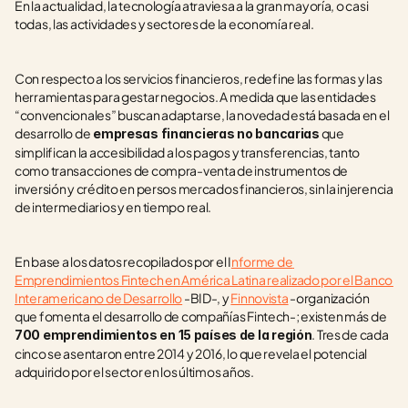
En la actualidad, la tecnología atraviesa a la gran mayoría, o casi 
todas, las actividades y sectores de la economía real. 
Con respecto a los servicios financieros, redefine las formas y las 
herramientas para gestar negocios. A medida que las entidades 
“convencionales” buscan adaptarse, la novedad está basada en el 
desarrollo de
 que 
 empresas financieras no bancarias
simplifican la accesibilidad a los pagos y transferencias, tanto 
como transacciones de compra-venta de instrumentos de 
inversión y crédito en persos mercados financieros, sin la injerencia 
de intermediarios y en tiempo real. 
En base a los datos recopilados por el I
nforme de 
Emprendimientos Fintech en América Latina realizado por el Banco 
Interamericano de Desarrollo
 -BID-, y 
Finnovista
 -organización 
que fomenta el desarrollo de compañías Fintech-; existen más de 
. Tres de cada 
700 emprendimientos en 15 países de la región
cinco se asentaron entre 2014 y 2016, lo que revela el potencial 
adquirido por el sector en los últimos años. 