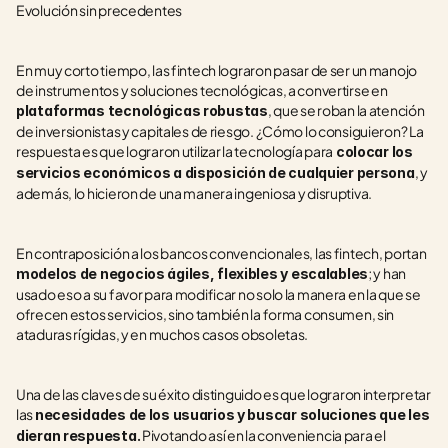
Evolución sin precedentes 
En muy corto tiempo, las fintech lograron pasar de ser un manojo 
de instrumentos y soluciones tecnológicas, a convertirse en 
, que se roban la atención 
plataformas tecnológicas robustas
de inversionistas y capitales de riesgo. ¿Cómo lo consiguieron? La 
respuesta es que lograron utilizar la tecnología para
 colocar los 
, y 
servicios económicos a disposición de cualquier persona
además, lo hicieron de una manera ingeniosa y disruptiva.
En contraposición a los bancos convencionales, las fintech, portan 
; y han 
modelos de negocios ágiles, flexibles y escalables
usado eso a su favor para modificar no solo la manera en la que se 
ofrecen estos servicios, sino también la forma consumen, sin 
ataduras rígidas, y en muchos casos obsoletas. 
Una de las claves de su éxito distinguido es que lograron interpretar 
las 
necesidades de los usuarios y buscar soluciones que les 
 Pivotando así en la conveniencia para el 
dieran respuesta.