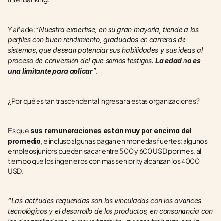
Y añade: 
“Nuestra expertise, en su gran mayoría, tiende a los 
perfiles con buen rendimiento, graduados en carreras de 
sistemas, que desean potenciar sus habilidades y sus ideas al 
proceso de conversión del que somos testigos. 
La edad no es 
. 
una limitante para aplicar
”
¿Por qué es tan trascendental ingresar a estas organizaciones? 
Es que
 sus remuneraciones están muy por encima del 
, e incluso algunas pagan en monedas fuertes: algunos 
promedio
empleos juniors pueden sacar entre 500 y 600 USD por mes, al 
tiempo que los ingenieros con más seniority alcanzan los 4000 
USD. 
“Las actitudes requeridas son las vinculadas con los avances 
tecnológicos y el desarrollo de los productos, en consonancia con 