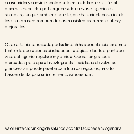
consumidor y convirtiéndolo en el centro de la escena. De tal 
manera, es creíble que han generado nuevos e ingeniosos 
sistemas, aunque también es cierto, que han orientado varios de 
los esfuerzos en comprender los ecosistemas preexistentes y 
mejorarlos. 
Otra carta bien apostada por las fintech ha sido seleccionar como 
teatro de operaciones ciudades estratégicas desde el punto de 
vista del ingenio, regulación y pericia. Operar en grandes 
mercados, pero que a la vez logren la flexibilidad de volverse 
grandes campos de prueba para futuros negocios, ha sido 
trascendental para un incremento exponencial.
Valor Fintech: ranking de salarios y contrataciones en Argentina