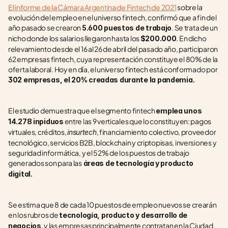
El informe de la Cámara Argentina de Fintech de 2021
 sobre la 
evolución del empleo en el universo fintech, confirmó que a fin del 
año pasado se crearon 
. Se trata de un 
5.600 puestos de trabajo
nicho donde los salarios llegaron hasta los 
. En dicho 
$200.000
relevamiento desde el 16 al 26 de abril del pasado año, participaron 
62 empresas fintech, cuya representación constituye el 80% de la 
oferta laboral. Hoy en día, el universo fintech está conformado por 
302 empresas, el 20% creadas durante la pandemia. 
El estudio demuestra que el segmento fintech 
emplea unos 
 entre las 9 verticales que lo constituyen: pagos 
14.278 inpiduos
virtuales, créditos, 
, financiamiento colectivo, proveedor 
insurtech
tecnológico, servicios B2B, blockchain y criptopisas, inversiones y 
seguridad informática, y el 52% de los puestos de trabajo 
generados son para las
 áreas de tecnología y producto 
digital. 
Se estima que 8 de cada 10 puestos de empleo nuevos se crearán 
en los rubros de 
tecnología, producto y desarrollo de 
, y las empresas principalmente contratan en la Ciudad 
negocios