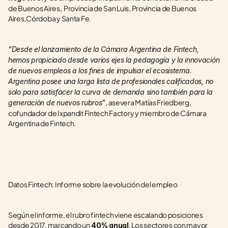
de Buenos Aires,  Provincia de San Luis, Provincia de Buenos 
Aires,Córdoba y Santa Fe. 
“Desde el lanzamiento de la Cámara Argentina de Fintech, 
hemos propiciado desde varios ejes la pedagogía y la innovación 
de nuevos empleos a los fines de impulsar el ecosistema. 
Argentina posee una larga lista de profesionales calificados, no 
solo para satisfacer la curva de demanda sino también para la 
, asevera Matías Friedberg, 
generación de nuevos rubros”
cofundador de Ixpandit Fintech Factory y miembro de Cámara 
Argentina de Fintech. 
Datos Fintech: Informe sobre la evolución del empleo
Según el informe, el rubro fintech viene escalando posiciones 
desde 2017, marcando un
. Los sectores con mayor 
 40% anual