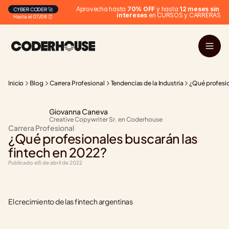
Aprovecha hasta 
70% OFF
 y hasta 
12 meses sin 
CYBER CODER 🚀
intereses
 en CURSOS y CARRERAS
Hasta el 07/08 ⏰
Inicio
Blog
Carrera Profesional
Tendencias de la Industria
¿Qué profesio
Giovanna Caneva
Creative Copywriter Sr. en Coderhouse
Carrera Profesional
¿Qué profesionales buscarán las 
fintech en 2022?
Publicado el
5 de abril de 2022
El crecimiento de las fintech argentinas