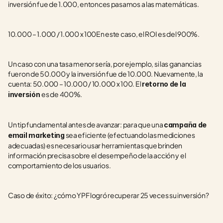
inversión fue de 1.000, entonces pasamos a las matemáticas.
10.000 – 1.000 / 1.000 x 100En este caso, el ROI es del 900%.
Un caso con una tasa menor sería, por ejemplo, si las ganancias 
fueron de 50.000 y la inversión fue de 10.000. Nuevamente, la 
cuenta: 50.000 – 10.000 / 10.000 x 100. El 
retorno de la 
es de 400%.
inversión 
Un tip fundamental antes de avanzar: para que una 
campaña de 
 sea eficiente (efectuando las mediciones 
email marketing
adecuadas) es necesario usar herramientas que brinden 
información precisa sobre el desempeño de la acción y el 
comportamiento de los usuarios.
Caso de éxito: ¿cómo YPF logró recuperar 25 veces su inversión?