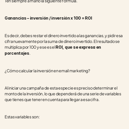
Ten siempre a mano la siguiente fórmula.
Ganancias – inversión / inversión x 100 = ROI
Es decir, debes restar el dinero invertido a las ganancias, y pidir esa 
cifra nuevamente por la suma de dinero invertido. El resultado se 
multiplica por 100 y ese es el 
ROI, que se expresa en 
.
porcentajes
¿Cómo calcular la inversión en email marketing?
Al iniciar una campaña de esta especie es preciso determinar el 
monto de la inversión, lo que dependerá de una serie de variables 
que tienes que tener en cuenta para llegar a esa cifra.
Estas variables son: