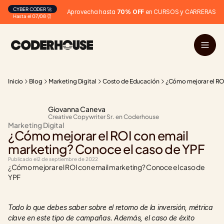
CYBER CODER 🚀
Aprovecha hasta 
70% OFF
 en CURSOS y CARRERAS
Hasta el 07/08 ⏰
Inicio
Blog
Marketing Digital
Costo de Educación
¿Cómo mejorar el RO
Giovanna Caneva
Creative Copywriter Sr. en Coderhouse
Marketing Digital
¿Cómo mejorar el ROI con email 
marketing? Conoce el caso de YPF
Publicado el
2 de septiembre de 2022
¿Cómo mejorar el ROI con email marketing? Conoce el caso de 
YPF
Todo lo que debes saber sobre el retorno de la inversión, métrica 
clave en este tipo de campañas. Además, el caso de éxito 