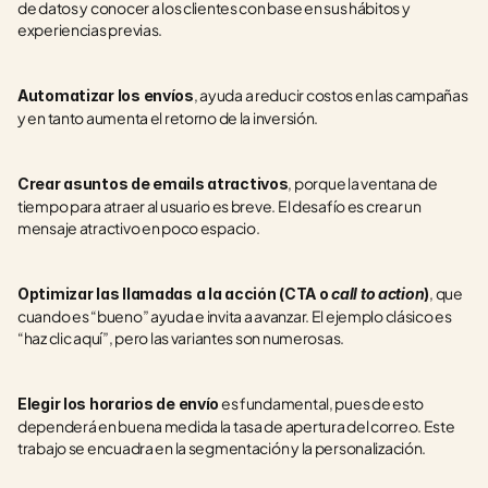
de datos y conocer a los clientes con base en sus hábitos y 
experiencias previas.
, ayuda a reducir costos en las campañas 
Automatizar los envíos
y en tanto aumenta el retorno de la inversión.
, porque la ventana de 
Crear asuntos de emails atractivos
tiempo para atraer al usuario es breve. El desafío es crear un 
mensaje atractivo en poco espacio.
, que 
Optimizar las llamadas a la acción (CTA o 
call to action
)
cuando es “bueno” ayuda e invita a avanzar. El ejemplo clásico es 
“haz clic aquí”, pero las variantes son numerosas.
 es fundamental, pues de esto 
Elegir los horarios de envío
dependerá en buena medida la tasa de apertura del correo. Este 
trabajo se encuadra en la segmentación y la personalización.