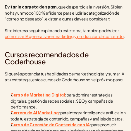
, que desperdicia la inversión. Si bien 
Evitar la carpeta de spam
no hay un modo 100% eficiente para eludir la categorización de 
“correo no deseado”, existen algunas claves a considerar:
Si te interesa seguir explorando este tema, también podés leer 
cómo usar IA generativa en marketing y producción de contenido
.
Cursos recomendados de 
Coderhouse
Si querés potenciar tus habilidades de marketing digital y sumar IA 
a tu estrategia, estos cursos de Coderhouse son el próximo paso:
: para dominar estrategias 
Curso de Marketing Digital
digitales, gestión de redes sociales, SEO y campañas de 
performance.
: para integrar inteligencia artificial en 
Carrera de AI Marketing
toda tu estrategia de contenido, campañas y análisis de datos.
: para producir 
Curso de Creación de Contenido con IA
contenido de calidad a mayor velocidad usando herramientas 