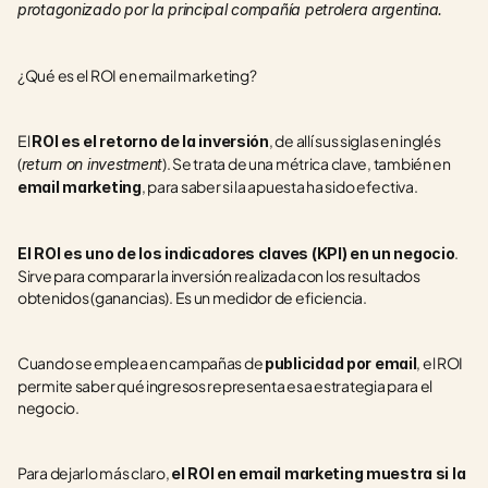
protagonizado por la principal compañía petrolera argentina.
¿Qué es el ROI en email marketing?
El 
, de allí sus siglas en inglés 
ROI es el retorno de la inversión
(
). Se trata de una métrica clave, también en 
return on investment
, para saber si la apuesta ha sido efectiva.
email marketing
. 
El ROI es uno de los indicadores claves (KPI) en un negocio
Sirve para comparar la inversión realizada con los resultados 
obtenidos (ganancias). Es un medidor de eficiencia.
Cuando se emplea en campañas de 
, el ROI 
publicidad por email
permite saber qué ingresos representa esa estrategia para el 
negocio.
Para dejarlo más claro, 
el ROI en email marketing muestra si la 