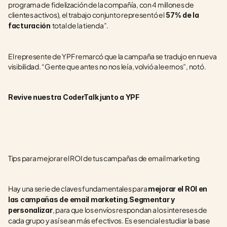
programa de fidelización de la compañía, con 4 millones de 
clientes activos), el trabajo conjunto representó el
 57% de la 
total de la tienda”.
facturación 
El represente de YPF remarcó que la campaña se tradujo en nueva 
visibilidad. “Gente que antes no nos leía, volvió a leernos”, notó.  
Revive nuestra CoderTalk junto a YPF ﻿
Tips para mejorar el ROI de tus campañas de email marketing
Hay una serie de claves fundamentales para 
mejorar el ROI en 
.
las campañas de email marketing
Segmentar y 
, para que los envíos respondan a los intereses de 
personalizar
cada grupo y así sean más efectivos. Es esencial estudiar la base 