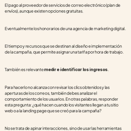
El pago al proveedor de servicios de correo electrónico (plan de 
envíos), aunque existen opciones gratuitas.
Eventualmente los honorarios de una agencia de marketing digital.
El tiempo y recursos que se destinan al diseño e implementación 
de la campaña, que permite asignar una tarifa por hora de trabajo.
También es relevante 
.
medir e identificar los ingresos
Para hacerlo no alcanza con revisar los clics obtenidos y las 
aperturas de los correos, también debes analizar el 
comportamiento de los usuarios. En otras palabras, responder 
esta pregunta: ¿qué hacen cuando los visitantes llegan a tu sitio 
web o a la landing page que se creó para la campaña?
No se trata de apinar interacciones, sino de usar las herramientas 