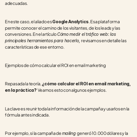
adecuadas.
En este caso, el aliado es 
. Esa plataforma 
Google Analytics
permite conocer el camino de los visitantes, de los leads y las 
conversiones. En el artículo 
Cómo medir el tráfico web: las 
revisamos en detalle las 
principales herramientas para hacerlo, 
características de ese entorno.
Ejemplos de cómo calcular el ROI en email marketing
Repasada la teoría, 
¿cómo calcular el ROI en email marketing, 
Veamos esto con algunos ejemplos.
en la práctica? 
La clave es reunir toda la información de la campaña y usarlos en la 
fórmula antes indicada.
Por ejemplo, si la campaña de 
generó 10.000 dólares y la 
mailing 