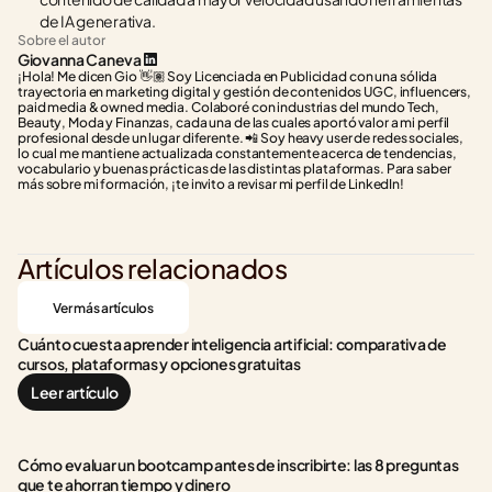
de IA generativa.
Sobre el autor
Giovanna Caneva
¡Hola! Me dicen Gio 👋🏽 Soy Licenciada en Publicidad con una sólida 
trayectoria en marketing digital y gestión de contenidos UGC, influencers, 
paid media & owned media. Colaboré con industrias del mundo Tech, 
Beauty, Moda y Finanzas, cada una de las cuales aportó valor a mi perfil 
profesional desde un lugar diferente. 📲 Soy heavy user de redes sociales, 
lo cual me mantiene actualizada constantemente acerca de tendencias, 
vocabulario y buenas prácticas de las distintas plataformas. Para saber 
más sobre mi formación, ¡te invito a revisar mi perfil de LinkedIn!
Artículos relacionados
Ver más artículos
Cuánto cuesta aprender inteligencia artificial: comparativa de 
cursos, plataformas y opciones gratuitas
Leer artículo
Cómo evaluar un bootcamp antes de inscribirte: las 8 preguntas 
que te ahorran tiempo y dinero