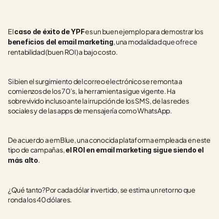
El 
 es un buen ejemplo para demostrar los 
caso de éxito de YPF
, una modalidad que ofrece 
beneficios del email marketing
rentabilidad (buen ROI) a bajo costo.
Si bien el surgimiento del correo electrónico se remonta a 
comienzos de los 70’s, la herramienta sigue vigente. Ha 
sobrevivido incluso ante la irrupción de los SMS, de las redes 
sociales y de las apps de mensajería como WhatsApp.
De acuerdo a emBlue, una conocida plataforma empleada en este 
tipo de campañas, 
el ROI en email marketing sigue siendo el 
.
más alto
¿Qué tanto?Por cada dólar invertido, se estima un retorno que 
ronda los 40 dólares.