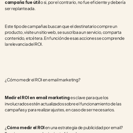
 o si, por el contrario, no fue eficiente y debería 
campaña fue útil
ser replanteada.
Este tipo de campañas buscan que el destinatario compre un 
producto, visite un sitio web, se suscriba a un servicio, comparta 
contenido, etcétera. En función de esas acciones se comprende 
la relevancia del ROI.
¿Cómo medir el ROI en email marketing?
es clave para que los 
Medir el ROI en email marketing 
involucrados estén actualizados sobre el funcionamiento de las 
campañas y para realizar ajustes, en caso de ser necesarios.
¿
 en una estrategia de publicidad por email? 
Cómo medir el ROI